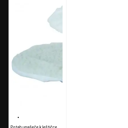
Potah unašeče k leštičce