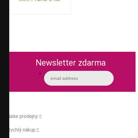
Newsletter zdarma
Naše prodejny

Rychlý nákup
