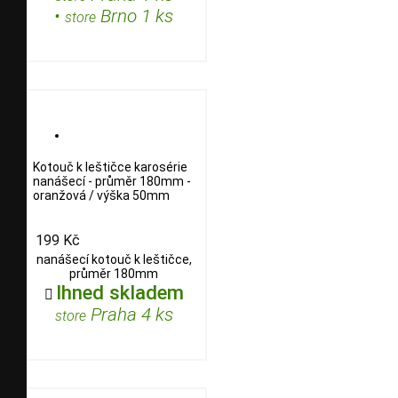
•
Brno 1 ks
store
Kotouč k leštičce karosérie
nanášecí - průměr 180mm -
oranžová / výška 50mm
199 Kč
nanášecí kotouč k leštičce,
průměr 180mm
Ihned skladem

Praha 4 ks
store