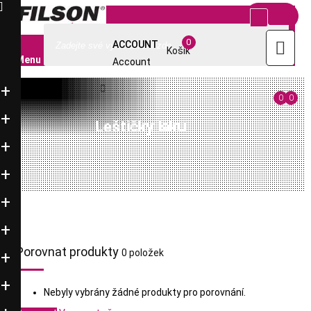



info@filsonstore.cz
+420-220 961 449

0

ACCOUNT
Košík
Menu
Account

0
0
Leštičky laku
Porovnat produkty
0 položek
Nebyly vybrány žádné produkty pro porovnání.