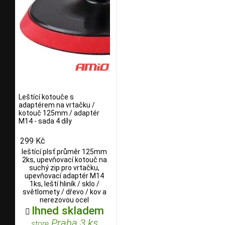
Leštící kotouče s
adaptérem na vrtačku /
kotouč 125mm / adaptér
M14 - sada 4 díly
299 Kč
leštící plsť průměr 125mm
2ks, upevňovací kotouč na
suchý zip pro vrtačku,
upevňovací adaptér M14
1ks, leští hliník / sklo /
světlomety / dřevo / kov a
nerezovou ocel
Ihned skladem

Praha 3 ks
store