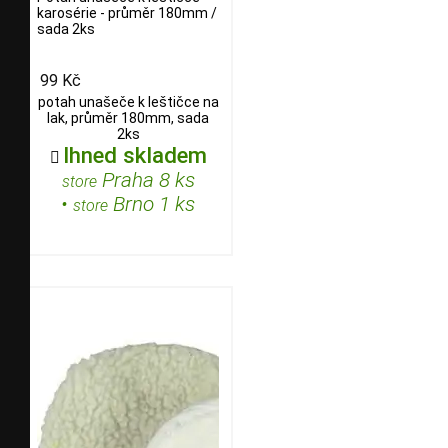
karosérie - průměr 180mm /
sada 2ks
99 Kč
potah unašeče k leštičce na
lak, průměr 180mm, sada
2ks
Ihned skladem

Praha 8 ks
store
•
Brno 1 ks
store