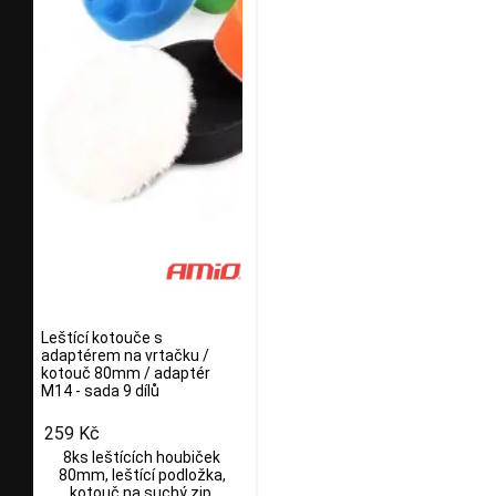
Leštící kotouče s
adaptérem na vrtačku /
kotouč 80mm / adaptér
M14 - sada 9 dílů
259 Kč
8ks leštících houbiček
80mm, leštící podložka,
kotouč na suchý zip,