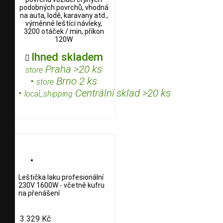
podobných povrchů, vhodná
na auta, lodě, karavany atd.,
výměnné leštící návleky,
3200 otáček / min, příkon
120W
Ihned skladem

Praha >20 ks
store
•
Brno 2 ks
store
•
Centrální sklad >20 ks
local_shipping
Leštička laku profesionální
230V 1600W - včetně kufru
na přenášení
3 329 Kč