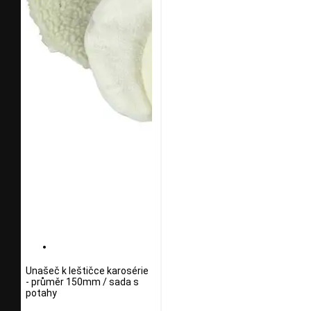
Unašeč k leštičce karosérie
- průměr 150mm / sada s
potahy