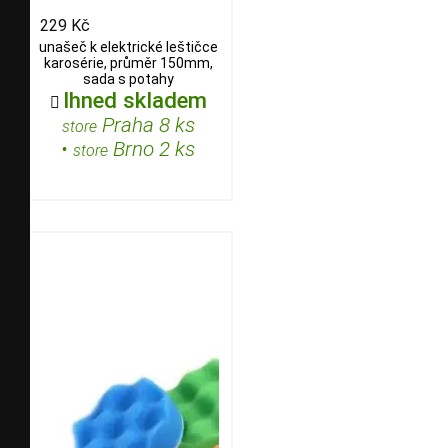
229 Kč
unašeč k elektrické leštičce
karosérie, průměr 150mm,
sada s potahy
Ihned skladem

Praha 8 ks
store
•
Brno 2 ks
store