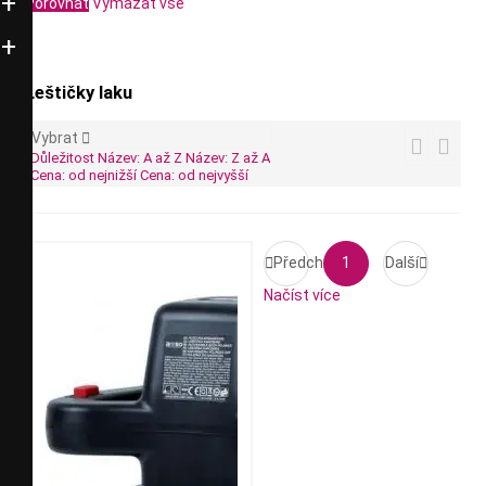
Porovnat
Vymazat vše
Leštičky laku
Vybrat



Důležitost
Název: A až Z
Název: Z až A
Cena: od nejnižší
Cena: od nejvyšší

Předchozí
1
Další

Načíst více