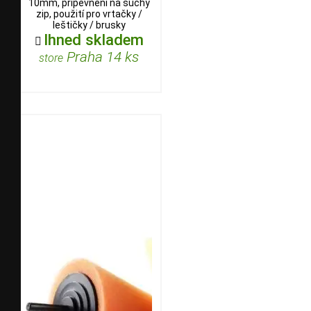
10mm, připevnění na suchý
zip, použití pro vrtačky /
leštičky / brusky
Ihned skladem

Praha 14 ks
store