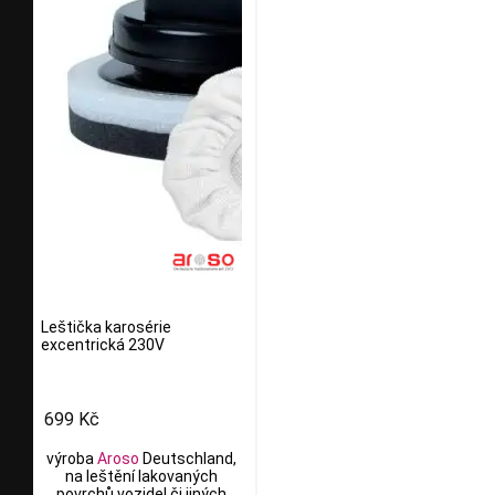
Leštička karosérie
excentrická 230V
699 Kč
výroba
Aroso
Deutschland,
na leštění lakovaných
povrchů vozidel či jiných