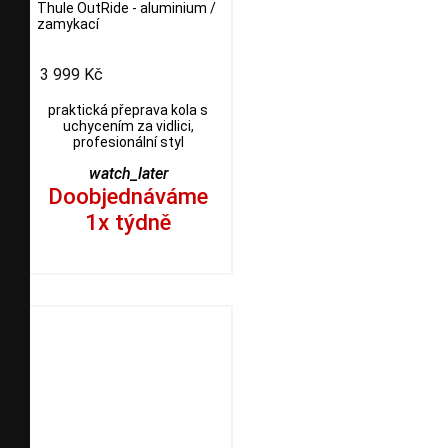
Thule OutRide - aluminium /
zamykací
3 999 Kč
praktická přeprava kola s
uchycením za vidlici,
profesionální styl
watch_later
Doobjednáváme
1x týdně