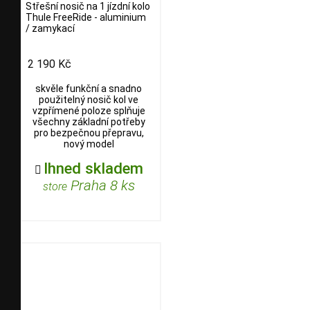
Střešní nosič na 1 jízdní kolo
Thule FreeRide - aluminium
/ zamykací
2 190 Kč
skvěle funkční a snadno
použitelný nosič kol ve
vzpřímené poloze splňuje
všechny základní potřeby
pro bezpečnou přepravu,
nový model
Ihned skladem

Praha 8 ks
store