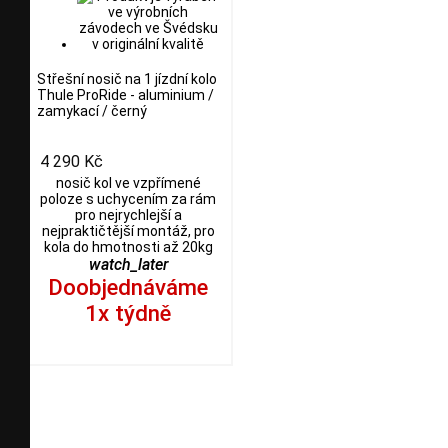
Střešní nosič na 1 jízdní kolo
Thule ProRide - aluminium /
zamykací / černý
4 290 Kč
nosič kol ve vzpřímené
poloze s uchycením za rám
pro nejrychlejší a
nejpraktičtější montáž, pro
kola do hmotnosti až 20kg
watch_later
Doobjednáváme
1x týdně