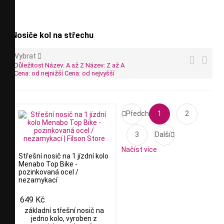
Nosiče kol na střechu
Vybrat



Důležitost
Název: A až Z
Název: Z až A
Cena: od nejnižší
Cena: od nejvyšší

Předchozí
1
2
3
Další

Načíst více
Střešní nosič na 1 jízdní kolo
Menabo Top Bike -
pozinkovaná ocel /
nezamykací
649 Kč
základní střešní nosič na
jedno kolo, vyroben z