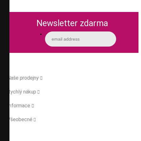
Newsletter zdarma
Naše prodejny

Rychlý nákup

Informace

Všeobecné
