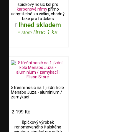
špičkový nosič kol pro
karbonové rámy
přímo
uchytitelné za vidlici, vhodný
také pro fatbikes
Ihned skladem

•
Brno 1 ks
store
Střešní nosič na 1 jízdní kolo
Menabo Juza - aluminium /
zamykací
2 199 Kč
špičkový výrobek
renomovaného italského
výrobce, vhodný pro velká