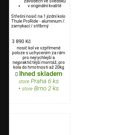
Střešní nosič na 1 jízdní kolo
Thule ProRide - aluminium /
zamykací / stříbrný
3 890 Kč
nosič kol ve vzpřímené
poloze s uchycením za rám
pro nejrychlejší a
nejpraktičtější montáž, pro
kola do hmotnosti až 20kg
Ihned skladem

Praha 6 ks
store
•
Brno 2 ks
store