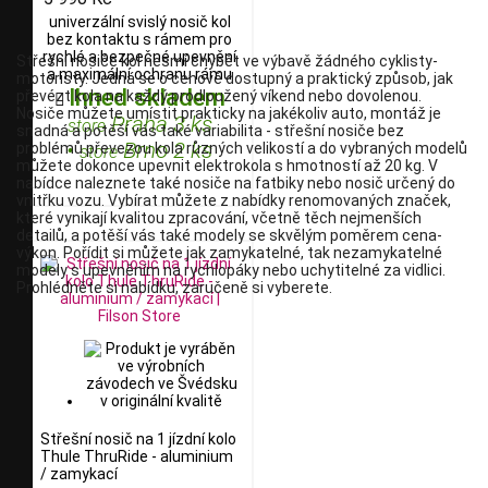
univerzální svislý nosič kol
bez kontaktu s rámem pro
rychlé a bezpečné upevnění
Střešní nosiče kol nesmí chybět ve výbavě žádného cyklisty-
a maximální ochranu rámu
motoristy. Jedná se o cenově dostupný a praktický způsob, jak
Ihned skladem
převézt kola na každý prodloužený víkend nebo dovolenou.

Nosiče můžete umístit prakticky na jakékoliv auto, montáž je
Praha 3 ks
store
snadná a potěší vás také variabilita - střešní nosiče bez
•
Brno 2 ks
problémů převezou kola různých velikostí a do vybraných modelů
store
můžete dokonce upevnit elektrokola s hmotností až 20 kg. V
nabídce naleznete také nosiče na fatbiky nebo nosič určený do
vnitřku vozu. Vybírat můžete z nabídky renomovaných značek,
které vynikají kvalitou zpracování, včetně těch nejmenších
detailů, a potěší vás také modely se skvělým poměrem cena-
výkon. Pořídit si můžete jak zamykatelné, tak nezamykatelné
modely s upevněním na rychlopáky nebo uchytitelné za vidlici.
Prohlédněte si nabídku, zaručeně si vyberete.
Střešní nosič na 1 jízdní kolo
Thule ThruRide - aluminium
/ zamykací