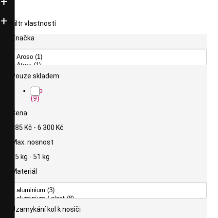
Filtr vlastností
Značka
Pouze skladem
Ano
(9)
Cena
585 Kč - 6 300 Kč
Max. nosnost
15 kg - 51 kg
Materiál
Uzamykání kol k nosiči