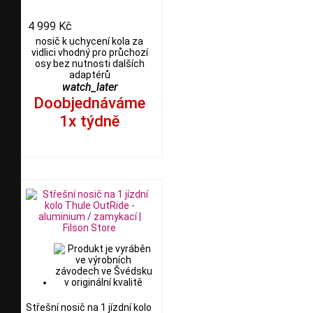
4 999 Kč
nosič k uchycení kola za
vidlici vhodný pro průchozí
osy bez nutnosti dalších
adaptérů
watch_later
Doobjednáváme
1x týdně
Střešní nosič na 1 jízdní kolo