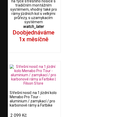
na tyče střešního nosiče s
tradičním montážním
systémem, vhodný také pro
rámy jízdních kol s velkými
průřezy, s uzamykacím
systémem
watch_later
Doobjednáváme
1x měsíčně
Střešní nosič na 1 jízdní kolo
Menabo Pro Tour -
aluminium / zamykací / pro
karbonové rámy a Fatbike
2 099 Kč