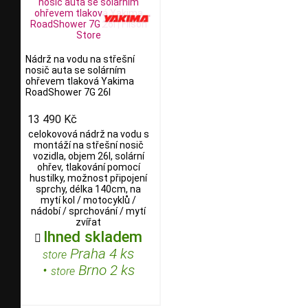
Nádrž na vodu na střešní
nosič auta se solárním
ohřevem tlaková Yakima
RoadShower 7G 26l
13 490 Kč
celokovová nádrž na vodu s
montáží na střešní nosič
vozidla, objem 26l, solární
ohřev, tlakování pomocí
hustilky, možnost připojení
sprchy, délka 140cm, na
mytí kol / motocyklů /
nádobí / sprchování / mytí
zvířat
Ihned skladem

Praha 4 ks
store
•
Brno 2 ks
store