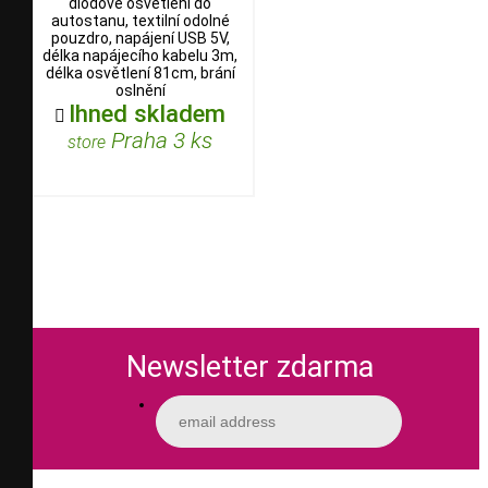
diodové osvětlení do
autostanu, textilní odolné
pouzdro, napájení USB 5V,
délka napájecího kabelu 3m,
délka osvětlení 81cm, brání
oslnění
Ihned skladem

Praha 3 ks
store
Newsletter zdarma