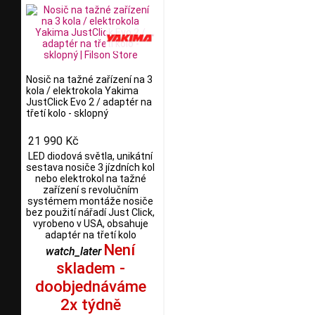
Nosič na tažné zařízení na 3
kola / elektrokola Yakima
JustClick Evo 2 / adaptér na
třetí kolo - sklopný
21 990 Kč
LED diodová světla, unikátní
sestava nosiče 3 jízdních kol
nebo elektrokol na tažné
zařízení s revolučním
systémem montáže nosiče
bez použití nářadí Just Click,
vyrobeno v USA, obsahuje
adaptér na třetí kolo
Není
watch_later
skladem -
doobjednáváme
2x týdně