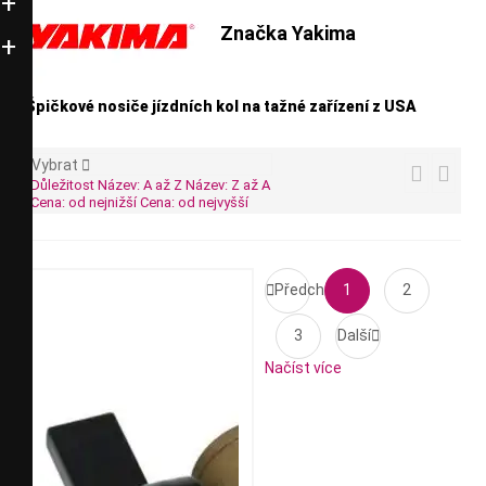
Značka Yakima
Špičkové nosiče jízdních kol na tažné zařízení z USA
Vybrat



Důležitost
Název: A až Z
Název: Z až A
Cena: od nejnižší
Cena: od nejvyšší

Předchozí
1
2
3
Další

Načíst více