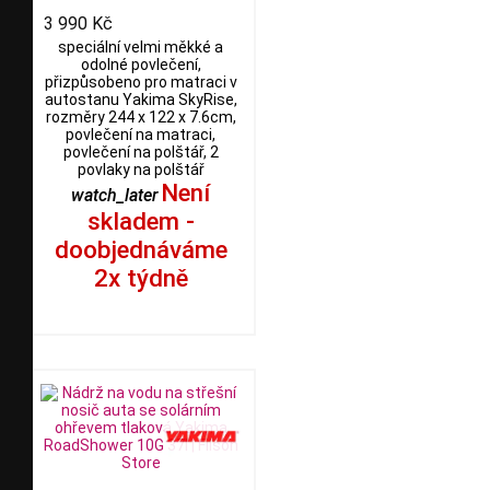
3 990 Kč
speciální velmi měkké a
odolné povlečení,
přizpůsobeno pro matraci v
autostanu Yakima SkyRise,
rozměry 244 x 122 x 7.6cm,
povlečení na matraci,
povlečení na polštář, 2
povlaky na polštář
Není
watch_later
skladem -
doobjednáváme
2x týdně