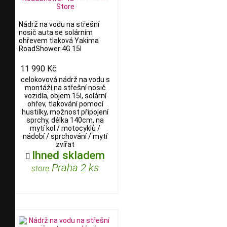
Nádrž na vodu na střešní
nosič auta se solárním
ohřevem tlaková Yakima
RoadShower 4G 15l
11 990 Kč
celokovová nádrž na vodu s
montáží na střešní nosič
vozidla, objem 15l, solární
ohřev, tlakování pomocí
hustilky, možnost připojení
sprchy, délka 140cm, na
mytí kol / motocyklů /
nádobí / sprchování / mytí
zvířat
Ihned skladem

Praha 2 ks
store