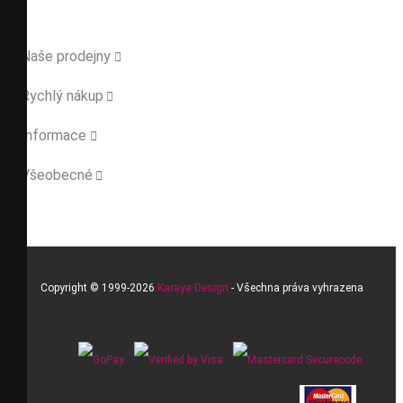
Naše prodejny

Rychlý nákup

Informace

Všeobecné

Copyright © 1999-2026
Karaya Design
- Všechna práva vyhrazena