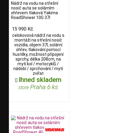
Nádrž na vodu na střešní
nosič auta se solárním
ohřevem tlaková Yakima
RoadShower 10G 37l
15 990 Kč
celokovová nádrž na vodu s
montáží na střešní nosič
vozidla, objem 37l, solární
ohřev, tlakování pomocí
hustilky, možnost připojení
sprchy, délka 208cm, na
mytí kol / motocyklů /
nádobí / sprchování / mytí
zvířat
Ihned skladem

Praha 6 ks
store