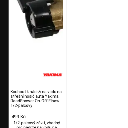
Kouhout k nádrži na vodu na
střešní nosič auta Yakima
RoadShower On-Off Elbow
1/2-palcový
499 Kč
1/2-palcový závit, vhodný
pro nádrže na vodu na