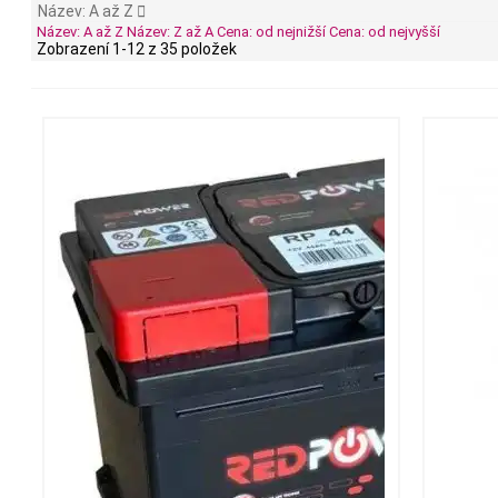
Název: A až Z

Název: A až Z
Název: Z až A
Cena: od nejnižší
Cena: od nejvyšší
Zobrazení 1-12 z 35 položek