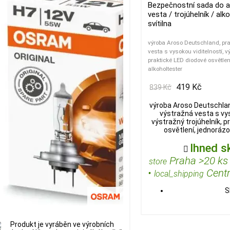
Bezpečnostní sada do a
vesta / trojúhelník / alk
svítilna
výroba Aroso Deutschland, pr
vesta s vysokou viditelností, vý
praktické LED diodové osvětlen
alkoholtester
419 Kč
839 Kč
výroba Aroso Deutschlan
výstražná vesta s vys
výstražný trojúhelník, p
osvětlení, jednorázo
Ihned s

Praha >20 ks
store
•
Centr
local_shipping
S