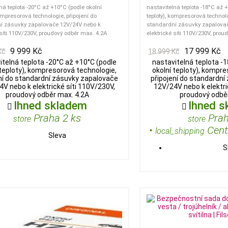
ná teplota -20°C až +10°C (podle okolní
nastavitelná teplota -18°C až 
kompresorová technologie, připojení do
teploty), kompresorová technolo
í zásuvky zapalovače 12V/24V nebo k
standardní zásuvky zapalova
 síti 110V/230V, proudový odběr max. 4.2A
elektrické síti 110V/230V, pro
9 999 Kč
17 999 Kč
Kč
18 999 Kč
itelná teplota -20°C až +10°C (podle
nastavitelná teplota -
 teploty), kompresorová technologie,
okolní teploty), kompre
ní do standardní zásuvky zapalovače
připojení do standardn
V nebo k elektrické síti 110V/230V,
12V/24V nebo k elektri
proudový odběr max. 4.2A
proudový odbě
Ihned skladem
Ihned s


Praha 2 ks
Prah
store
store
•
Centr
local_shipping
Sleva
S