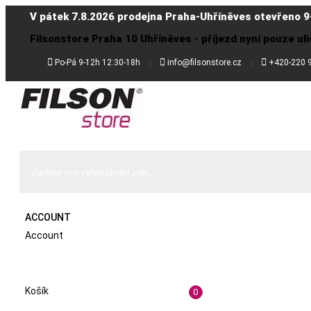
V pátek 7.8.2026 prodejna Praha-Uhříněves otevřeno 9
Filsonstore Praha 10 Uhříněves - příjezd nyní pouze uli



Po-Pá 9-12h 12:30-18h
info@filsonstore.cz
+420-220 
ACCOUNT
Account
Košík
0