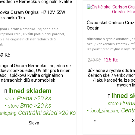
ovka Osram Original H7 12V 55W
 krabička 1ks
Čistič skel Carlson Craz
Oceán
iginál Osram Německo - nejedná se o
opskou edici, UV filtr proti ničení parabol,
důkladně a rychle odstraňuje 
valita originálních náhradních dílů
skel / venkovních zrcátek / ref
ek
lze použít před mytím v mycíc
49 Kč
125 Kč
249 Kč
originál Osram Německo - nejedná se
oevropskou edici, UV filtr proti ničení
důkladně a rychle odstr
abol, špičková kvalita originálních
čelních skel / venkovních
náhradních dílů automobilek
/ laku karosérie, lze 
mycích l
Ihned skladem

Ihned s

Praha >20 ks
store
Praha
store
•
Brno >20 ks
store
•
Centr
local_shipping
Centrální sklad >20 ks
shipping
S
Sleva