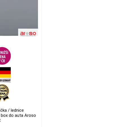
čka / lednice
í box do auta Aroso
C