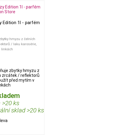
y Edition 1l - parfém
zbytky hmyzu z čelních
lektorů / laku karosérie,
h linkách
aňuje zbytky hmyzu z
 zrcátek / reflektorů
použít před mytím v
inkách
kladem
 >20 ks
ální sklad >20 ks
leva