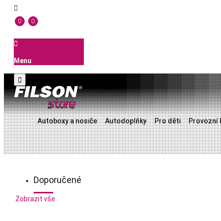

0
0

Menu

Autoboxy a nosiče
Autodoplňky
Pro děti
Provozní 
Doporučené
Zobrazit vše