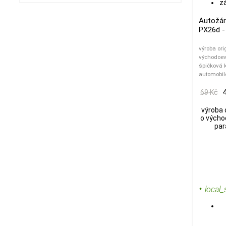
Autožár
PX26d -
výroba or
východoevr
špičková k
automobil
69 Kč
výroba 
o východ
par
•
local_