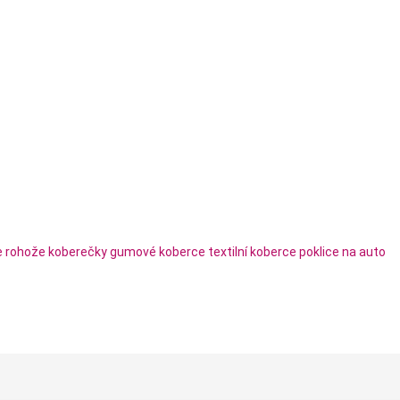
e
rohože
koberečky
gumové koberce
textilní koberce
poklice na auto