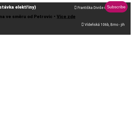
távka elektřiny)

Františka Diviše 68, Praha 10
řena ve směru od Petrovic •
Více zde

Vídeňská 106b, Brno - jih