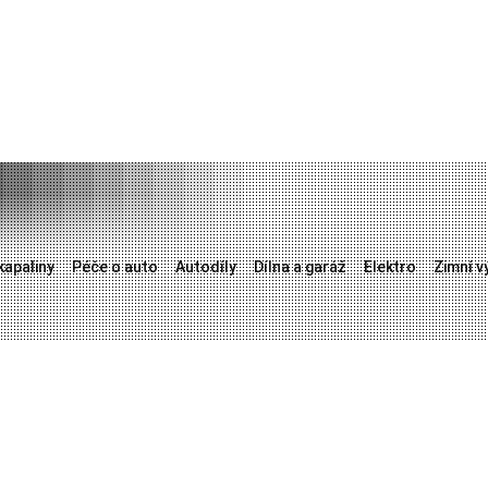
kapaliny
Péče o auto
Autodíly
Dílna a garáž
Elektro
Zimní v