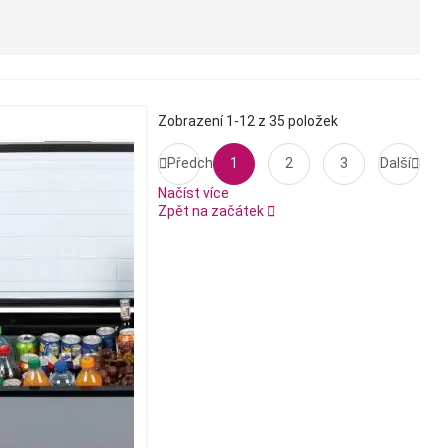
Zobrazení 1-12 z 35 položek

Předchozí
1
2
3
Další

Načíst více
Zpět na začátek
