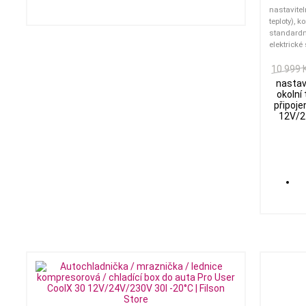
nastavitel
teploty), 
standardn
elektrické
10 999 
nastav
okolní
připoje
12V/24