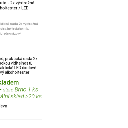
uta - 2x výstražná
oholtester / LED
aktická sada 2x výstražná
stražný trojúhelník,
í, jednorázový
d, praktická sada 2x
okou viditelností,
raktické LED diodové
vý alkoholtester
kladem
•
Brno 1 ks
store
ální sklad >20 ks
leva