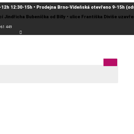
-12h 12:30-15h • Prodejna Brno-Vídeňská otevřeno 9-15h (ods
cí Jindřicha Bubeníčka od Billy • ulice Františka Diviše uzav
961 449
