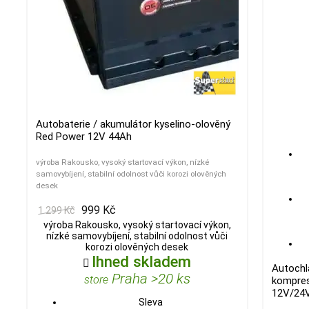
Autobaterie / akumulátor kyselino-olověný
Red Power 12V 44Ah
výroba Rakousko, vysoký startovací výkon, nízké
samovybíjení, stabilní odolnost vůči korozi olověných
desek
999 Kč
1 299 Kč
výroba Rakousko, vysoký startovací výkon,
nízké samovybíjení, stabilní odolnost vůči
korozi olověných desek
Ihned skladem

Autochl
Praha >20 ks
store
kompres
12V/24V
Sleva