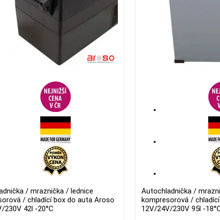
adnička / mraznička / lednice
Autochladnička / mrazni
orová / chladící box do auta Aroso
kompresorová / chladíc
/230V 42l -20°C
12V/24V/230V 95l -18°