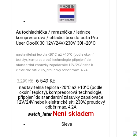
Autochladnička / mraznička / lednice
kompresorová / chladící box do auta Pro
User CoolX 30 12V/24V/230V 30l -20°C
nastavitelná teplota -20°C až +10°C (podle okolní
teploty), kompresorová technologie, připojení do
standardní zásuvky zapalovače 12V/24V nebo k
elektrické síti 230V, proudový odběr max. 4.2A
6 549 Kč
7 299 Kč
nastavitelná teplota -20°C až +10°C (podle
okolní teploty), kompresorová technologie,
připojení do standardní zásuvky zapalovače
12V/24V nebo k elektrické síti 230V, proudový
odběr max. 4.2A
Není skladem
watch_later
Sleva