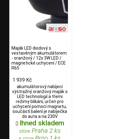
Maják LED diodový s
vestavěným akumulátorem
- oranžový / 12x 3W LED /
magnetické uchycení / ECE
R65
1 939 Kč
akumulátorový nabíjecí
výstražný oranžový maják s
LED technologií a třemi
režimy blikání, určen pro
uchycení pomocí magnetu,
součástí balení je nabíječka
do auta a na 230V
Ihned skladem

Praha 2 ks
store
•
Brno 1 ks
store