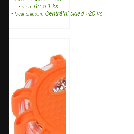
•
Brno 1 ks
store
•
Centrální sklad >20 ks
local_shipping