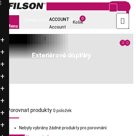



info@filsonstore.cz
+420-220 961 449

0

ACCOUNT
Košík
Menu
Account

0
0
Exteriérové doplňky
Porovnat produkty
0 položek
Nebyly vybrány žádné produkty pro porovnání.