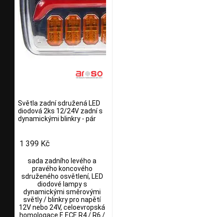
Světla zadní sdružená LED
diodová 2ks 12/24V zadní s
dynamickými blinkry - pár
1 399 Kč
sada zadního levého a
pravého koncového
sdruženého osvětlení, LED
diodové lampy s
dynamickými směrovými
světly / blinkry pro napětí
12V nebo 24V, celoevropská
homologace E ECE R4 / R6 /