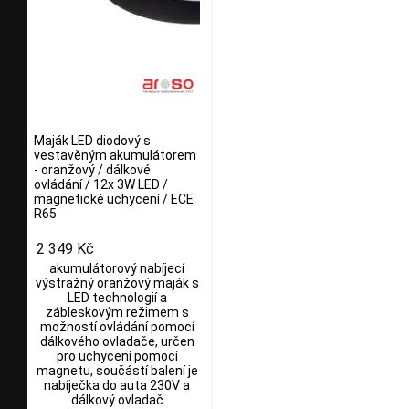
Maják LED diodový s
vestavěným akumulátorem
- oranžový / dálkové
ovládání / 12x 3W LED /
magnetické uchycení / ECE
R65
2 349 Kč
akumulátorový nabíjecí
výstražný oranžový maják s
LED technologií a
zábleskovým režimem s
možností ovládání pomocí
dálkového ovladače, určen
pro uchycení pomocí
magnetu, součástí balení je
nabíječka do auta 230V a
dálkový ovladač