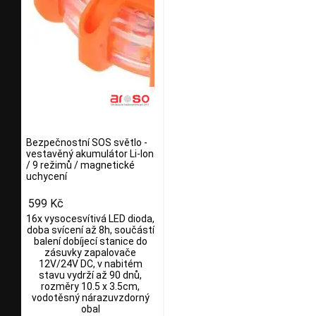
Bezpečnostní SOS světlo -
vestavěný akumulátor Li-Ion
/ 9 režimů / magnetické
uchycení
599 Kč
16x vysocesvítivá LED dioda,
doba svícení až 8h, součástí
balení dobíjecí stanice do
zásuvky zapalovače
12V/24V DC, v nabitém
stavu vydrží až 90 dnů,
rozměry 10.5 x 3.5cm,
vodotěsný nárazuvzdorný
obal