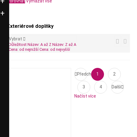
Porovnat
Vymazat vše
Exteriérové doplňky
Vybrat



Důležitost
Název: A až Z
Název: Z až A
Cena: od nejnižší
Cena: od nejvyšší

Předchozí
1
2
3
4
Další

Načíst více