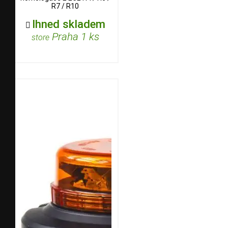
R7 / R10
Ihned skladem

Praha 1 ks
store