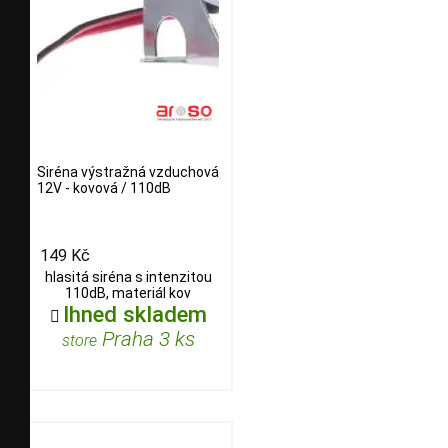
Siréna výstražná vzduchová
12V - kovová / 110dB
149 Kč
hlasitá siréna s intenzitou
110dB, materiál kov
Ihned skladem

Praha 3 ks
store