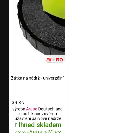
Zátka na nádrž - univerzální
39 Kč
výroba
Aroso
Deutschland,
slouží k nouzovému
uzavření palivové nádrže
Ihned skladem

Praha >20 ks
store