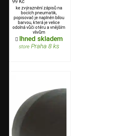
99 Kč
ke zvýraznění zápisů na
bocích pneumatik,
popisovač je naplněn bílou
barvou, která je velice
odolná vůči otěru a vnějším
vlivům
Ihned skladem

Praha 8 ks
store