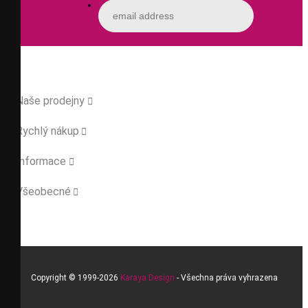
Naše prodejny

Rychlý nákup

Informace

Všeobecné

Copyright © 1999-2026
Karaya Design
- Všechna práva vyhrazena