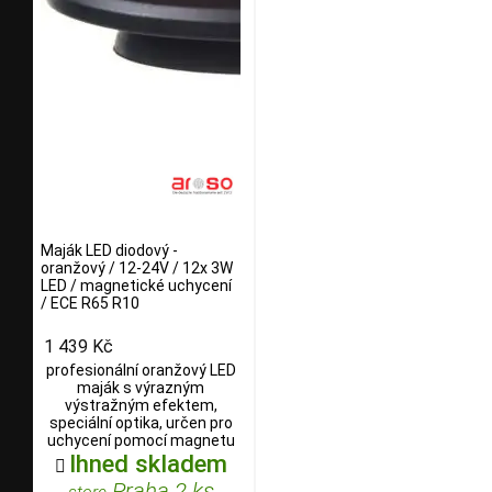
Maják LED diodový -
oranžový / 12-24V / 12x 3W
LED / magnetické uchycení
/ ECE R65 R10
1 439 Kč
profesionální oranžový LED
maják s výrazným
výstražným efektem,
speciální optika, určen pro
uchycení pomocí magnetu
Ihned skladem

Praha 2 ks