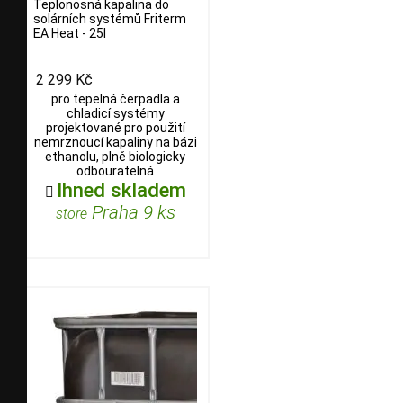
Teplonosná kapalina do
solárních systémů Friterm
EA Heat - 25l
2 299 Kč
pro tepelná čerpadla a
chladicí systémy
projektované pro použití
nemrznoucí kapaliny na bázi
ethanolu, plně biologicky
odbouratelná
Ihned skladem

Praha 9 ks
store