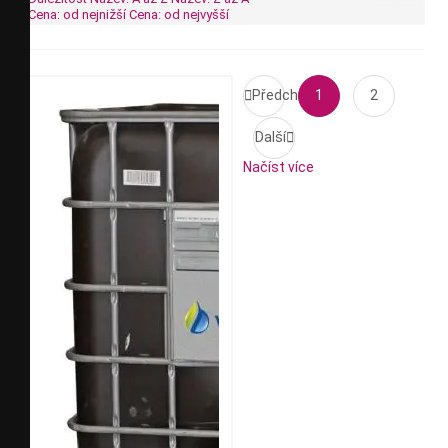
Cena: od nejnižší
Cena: od nejvyšší

Předchozí
1
2
Další

Načíst více