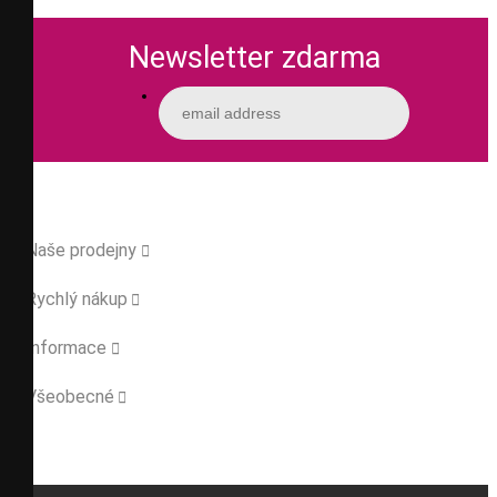
Newsletter zdarma
Naše prodejny

Rychlý nákup

Informace

Všeobecné
