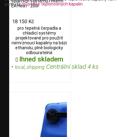
solárních systémů Friterm
pomůže
průvodce teplonosných kapalin
.
EA Heat - 200l
18 150 Kč
pro tepelná čerpadla a
chladicí systémy
projektované pro použití
nemrznoucí kapaliny na bázi
ethanolu, plně biologicky
odbouratelná
Ihned skladem

•
Centrální sklad 4 ks
local_shipping