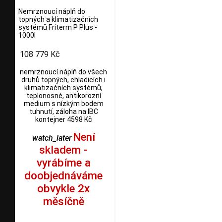
Nemrznoucí náplň do
topných a klimatizačních
systémů Friterm P Plus -
1000l
108 779 Kč
nemrznoucí náplň do všech
druhů topných, chladicích i
klimatizačních systémů,
teplonosné, antikorozní
medium s nízkým bodem
tuhnutí, záloha na IBC
kontejner 4598 Kč
Není
watch_later
skladem -
vyrábíme a
doobjednáváme
obvykle 2x
měsíčně