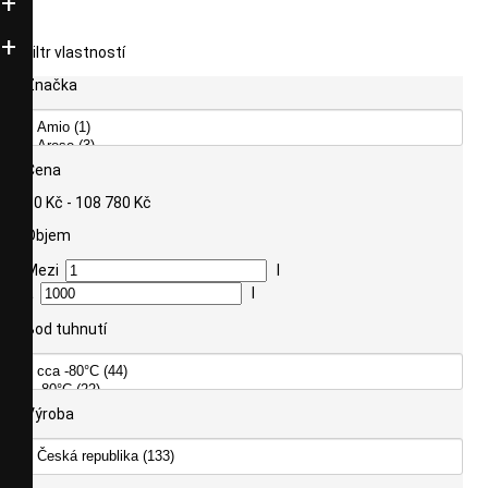
Filtr vlastností
Značka
Cena
10 Kč - 108 780 Kč
Objem
Mezi
l
a
l
Bod tuhnutí
Výroba