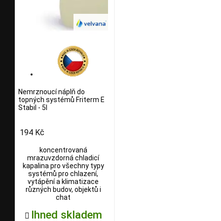
Nemrznoucí náplň do
topných systémů Friterm E
Stabil - 5l
194 Kč
koncentrovaná
mrazuvzdorná chladicí
kapalina pro všechny typy
systémů pro chlazení,
vytápění a klimatizace
různých budov, objektů i
chat
Ihned skladem
