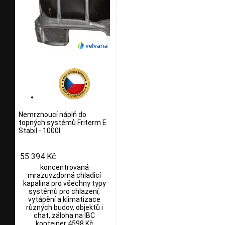
Nemrznoucí náplň do
topných systémů Friterm E
Stabil - 1000l
55 394 Kč
koncentrovaná
mrazuvzdorná chladicí
kapalina pro všechny typy
systémů pro chlazení,
vytápění a klimatizace
různých budov, objektů i
chat, záloha na IBC
kontejner 4598 Kč