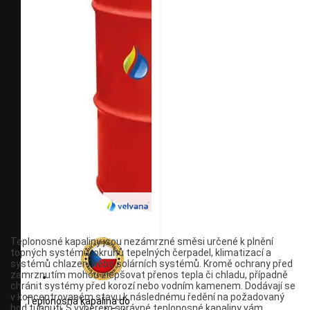
Teplonosné kapaliny jsou nezámrzné směsi určené k plnění
topných systémů, okruhů tepelných čerpadel, klimatizací a
systémů chlazení nebo solárních systémů. Kromě ochrany před
zamrznutím mohou zlepšovat přenos tepla či chladu, případně
chránit systémy před korozí nebo vodním kamenem. Dodávají se
v koncentrovaném stavu k následnému ředění na požadovaný
Teplonosná kapalina do
bod tuhnutí. S výběrem správné teplonosné kapaliny vám