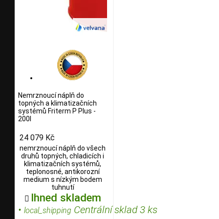
Nemrznoucí náplň do
topných a klimatizačních
systémů Friterm P Plus -
200l
24 079 Kč
nemrznoucí náplň do všech
druhů topných, chladicích i
klimatizačních systémů,
teplonosné, antikorozní
medium s nízkým bodem
tuhnutí
Ihned skladem

•
Centrální sklad 3 ks
local_shipping