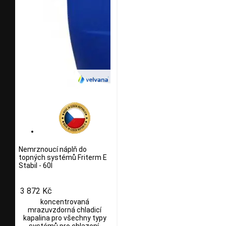
Nemrznoucí náplň do
topných systémů Friterm E
Stabil - 60l
3 872 Kč
koncentrovaná
mrazuvzdorná chladicí
kapalina pro všechny typy
systémů pro chlazení,