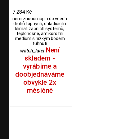
7 284 Kč
nemrznoucí náplň do všech
druhů topných, chladicích i
klimatizačních systémů,
teplonosné, antikorozní
medium s nízkým bodem
tuhnutí
Není
watch_later
skladem -
vyrábíme a
doobjednáváme
obvykle 2x
měsíčně