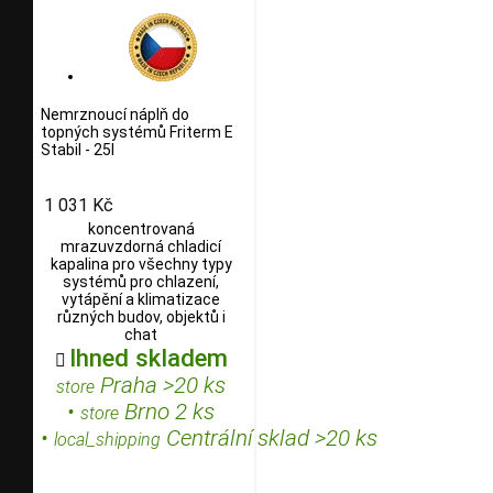
Nemrznoucí náplň do
topných systémů Friterm E
Stabil - 25l
1 031 Kč
koncentrovaná
mrazuvzdorná chladicí
kapalina pro všechny typy
systémů pro chlazení,
vytápění a klimatizace
různých budov, objektů i
chat
Ihned skladem

Praha >20 ks
store
•
Brno 2 ks
store
•
Centrální sklad >20 ks
local_shipping