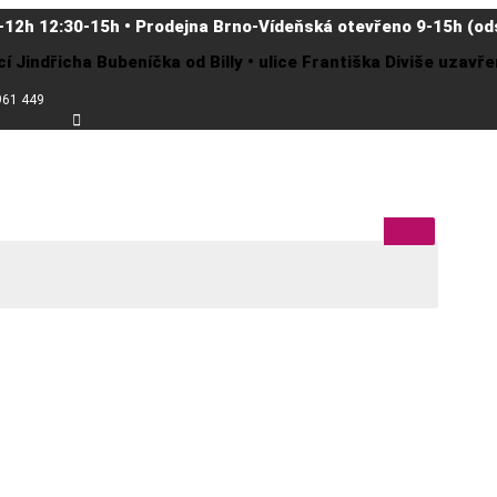
-12h 12:30-15h • Prodejna Brno-Vídeňská otevřeno 9-15h (ods
cí Jindřicha Bubeníčka od Billy • ulice Františka Diviše uzav
961 449
