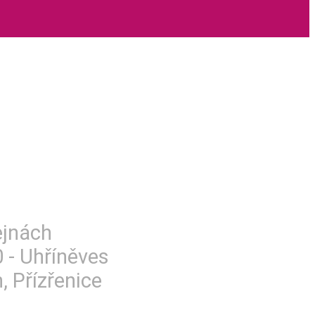
ejnách
0 - Uhříněves
, Přízřenice