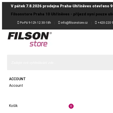
V pátek 7.8.2026 prodejna Praha-Uhříněves otevřeno 9
Filsonstore Praha 10 Uhříněves - příjezd nyní pouze uli



Po-Pá 9-12h 12:30-18h
info@filsonstore.cz
+420-220 
ACCOUNT
Account
Košík
0