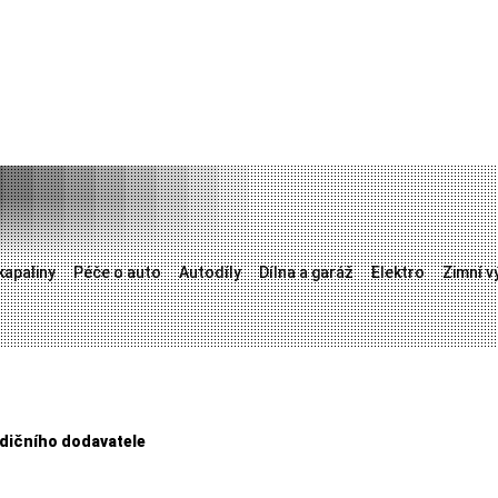
kapaliny
Péče o auto
Autodíly
Dílna a garáž
Elektro
Zimní v
adičního dodavatele