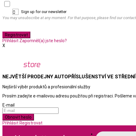
Sign up for our newsletter

You may unsubscribe at any moment. For that purpose, please find our contact i
Registrovat
Přihlásit
Zapomněl(a) jste heslo?
X
NEJVĚTŠÍ PRODEJNY AUTOPŘÍSLUŠENSTVÍ VE STŘEDNÍ
Nejširší výběr produktů a
profesionální služby
Prosím zadejte e-mailovou adresu použitou při registraci. Pošleme 
E-mail
Obnovit heslo
Přihlásit
Registrovat