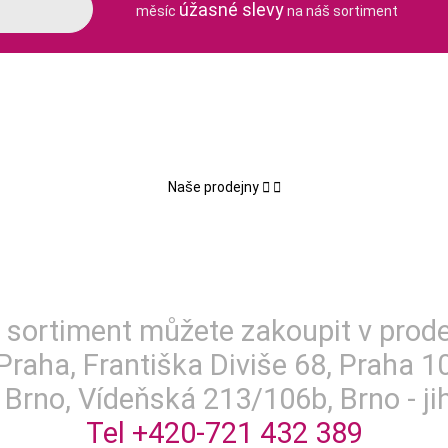
úžasné slevy
měsíc
na náš sortiment
Naše prodejny


404
 sortiment můžete zakoupit v prod
Praha, Františka Diviše 68, Praha 1
 Brno, Vídeňská 213/106b, Brno - jih
Tel +420-721 432 389