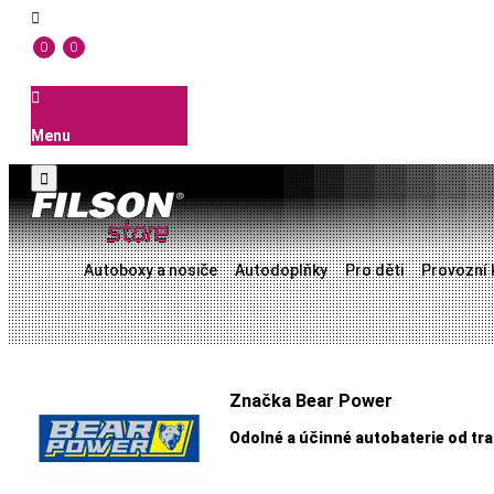

0
0

Menu

Autoboxy a nosiče
Autodoplňky
Pro děti
Provozní 
Značka Bear Power
Odolné a účinné autobaterie od tr