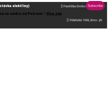
távka elektřiny)

Františka Diviše 68, Praha 10
řena ve směru od Petrovic •
Více zde

Vídeňská 106b, Brno - jih