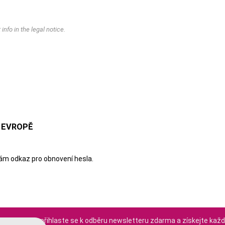
nfo in the legal notice.
 EVROPĚ
vám odkaz pro obnovení hesla.
přihlaste se k odběru newsletteru zdarma a získejte každ