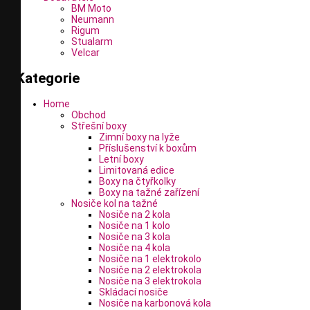
BM Moto
Neumann
Rigum
Stualarm
Velcar
Kategorie
Home
Obchod
Střešní boxy
Zimní boxy na lyže
Příslušenství k boxům
Letní boxy
Limitovaná edice
Boxy na čtyřkolky
Boxy na tažné zařízení
Nosiče kol na tažné
Nosiče na 2 kola
Nosiče na 1 kolo
Nosiče na 3 kola
Nosiče na 4 kola
Nosiče na 1 elektrokolo
Nosiče na 2 elektrokola
Nosiče na 3 elektrokola
Skládací nosiče
Nosiče na karbonová kola