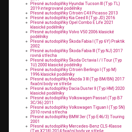
Přesné autodoplňky Hyundai Tucson III (Typ TL)
2019 integrované podélníky
Přesné autodoplňky Citroën C4 II Picasso 2013
Přesné autodoplňky Kia Ceed II (Typ JD) 2016
Přesné autodoplňky Opel Combo E Life 2021
klasické podélníky
Přesné autodoplňky Volvo V50 2006 klasické
podélníky
Přesné autodoplňky Škoda Fabia I (Typ 6Y) Praktik
2002
Přesné autodoplňky Škoda Fabia III (Typ NJ) 2017
rovná střecha
Přesné autodoplňky Škoda Octavia I / I Tour (Typ
1U) 2000 klasické podélníky
Přesné autodoplňky Citroën Berlingo I (Typ M)
1996 klasické podélníky
Přesné autodoplňky Mazda 3 III (Typ BM/BN) 2017
fixační body ve střeše
Přesné autodoplňky Dacia Duster II (Typ HM) 2020
klasické podélníky
Přesné autodoplňky Volkswagen Passat (Typ B7
3C/36) 2011
Přesné autodoplňky Volkswagen Tiguan I (Typ 5N)
2010 rovná střecha
Přesné autodoplňky BMW 3er (Typ E46/3) Touring
2001
Přesné autodoplňky Mercedes-Benz CLS-Klasse
(Typ X218) 2014 fixační body ve střeše