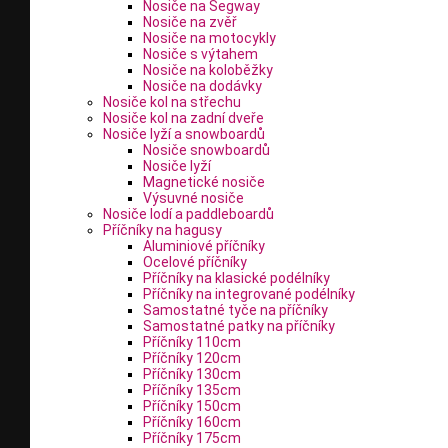
Nosiče na Segway
Nosiče na zvěř
Nosiče na motocykly
Nosiče s výtahem
Nosiče na koloběžky
Nosiče na dodávky
Nosiče kol na střechu
Nosiče kol na zadní dveře
Nosiče lyží a snowboardů
Nosiče snowboardů
Nosiče lyží
Magnetické nosiče
Výsuvné nosiče
Nosiče lodí a paddleboardů
Příčníky na hagusy
Aluminiové příčníky
Ocelové příčníky
Příčníky na klasické podélníky
Příčníky na integrované podélníky
Samostatné tyče na příčníky
Samostatné patky na příčníky
Příčníky 110cm
Příčníky 120cm
Příčníky 130cm
Příčníky 135cm
Příčníky 150cm
Příčníky 160cm
Příčníky 175cm