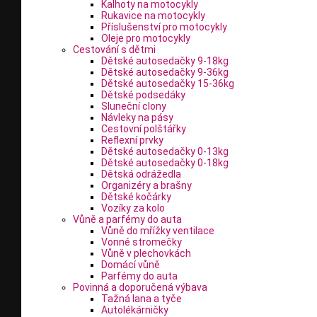
Kalhoty na motocykly
Rukavice na motocykly
Příslušenství pro motocykly
Oleje pro motocykly
Cestování s dětmi
Dětské autosedačky 9-18kg
Dětské autosedačky 9-36kg
Dětské autosedačky 15-36kg
Dětské podsedáky
Sluneční clony
Návleky na pásy
Cestovní polštářky
Reflexní prvky
Dětské autosedačky 0-13kg
Dětské autosedačky 0-18kg
Dětská odrážedla
Organizéry a brašny
Dětské kočárky
Vozíky za kolo
Vůně a parfémy do auta
Vůně do mřížky ventilace
Vonné stromečky
Vůně v plechovkách
Domácí vůně
Parfémy do auta
Povinná a doporučená výbava
Tažná lana a tyče
Autolékárničky