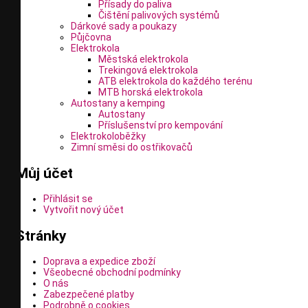
Přísady do paliva
Čištění palivových systémů
Dárkové sady a poukazy
Půjčovna
Elektrokola
Městská elektrokola
Trekingová elektrokola
ATB elektrokola do každého terénu
MTB horská elektrokola
Autostany a kemping
Autostany
Příslušenství pro kempování
Elektrokoloběžky
Zimní směsi do ostřikovačů
Můj účet
Přihlásit se
Vytvořit nový účet
Stránky
Doprava a expedice zboží
Všeobecné obchodní podmínky
O nás
Zabezpečené platby
Podrobně o cookies