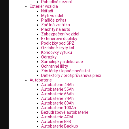
Pohodlné sezení
Exteriér vozidla
Nářadí
Mytí vozidel
Plašiče zvířat
Zpětná zrcátka
Plachty na auto
Zabezpečení vozidel
Exteriérové doplňky
Podložky pod SPZ
Ozdobné kryty kol
Koncovky výfuku
Odrazky
Samolepky a dekorace
Ochranné lišty
Zástěrky / lapače nečistot
Deflektory / protiprůvanová plexi
Autobaterie
Autobaterie 44Ah
Autobaterie 55Ah
Autobaterie 66Ah
Autobaterie 74Ah
Autobaterie 80Ah
Autobaterie 100Ah
Bezúdržbové autobaterie
Autobaterie AGM
Autobaterie EFB
Autobaterie Backup