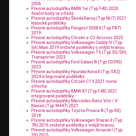
2006
Přesné autodoplňky BMW 1er (Typ F40) 2020
fixační body ve střeše
Přesné autodoplňky Škoda Karoq (Typ NU7) 2021
klasické podélníky
Přesné autodoplňky Peugeot 5008 II (Typ P87)
2019
Přesné autodoplňky Citroën e-C3 Aircross 2025
Přesné autodoplňky Volkswagen Caddy IV (Typ
SA) Maxi 2019 snížené podélníky s vnější hranou
Přesné autodoplňky Volkswagen T6 (Typ SG/SH)
Transporter 2023
Přesné autodoplňky Ford Galaxy III (Typ CD390)
2023
Přesné autodoplňky Hyundai Kona II (Typ SX2)
2024 integrované podélníky
Přesné autodoplňky Citroën C1 II 2021 rovná
střecha
Přesné autodoplňky BMW X1 (Typ F48) 2021
integrované podélníky
Přesné autodoplňky Mercedes-Benz Vito / V-
Klasse (Typ W447) 2021
Přesné autodoplňky Toyota Proace III (Typ K0)
2018
Přesné autodoplňky Volkswagen Sharan II (Typ
7N) 2016 snížené podélníky s vnější hranou
Přesné autodoplňky Volkswagen Amarok I (Typ
2H) 2015