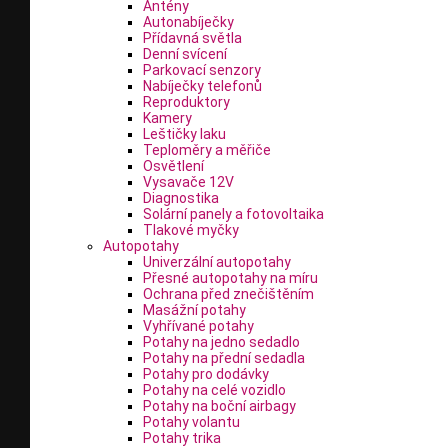
Antény
Autonabíječky
Přídavná světla
Denní svícení
Parkovací senzory
Nabíječky telefonů
Reproduktory
Kamery
Leštičky laku
Teploměry a měřiče
Osvětlení
Vysavače 12V
Diagnostika
Solární panely a fotovoltaika
Tlakové myčky
Autopotahy
Univerzální autopotahy
Přesné autopotahy na míru
Ochrana před znečištěním
Masážní potahy
Vyhřívané potahy
Potahy na jedno sedadlo
Potahy na přední sedadla
Potahy pro dodávky
Potahy na celé vozidlo
Potahy na boční airbagy
Potahy volantu
Potahy trika