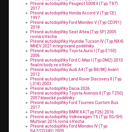
Přesné autodoplňky Peugeot 5008 II (Typ T87)
2017
Přesné autodoplňky Honda Accord V (Typ CE)
1997
Přesné autodoplňky Ford Mondeo V (Typ CD391)
2018
Přesné autodoplňky Seat Altea (Typ 5P) 2005
rovná střecha
Přesné autodoplňky Hyundai Tucson IV (Typ NX4)
MHEV 2021 integrované podélníky
Přesné autodoplňky Toyota Auris I (Typ E150)
2006
Přesné autodoplňky Ford C-Max I (Typ DM2) 2010
fixační body ve střeše
Přesné autodoplňky Audi A4 (Typ B8/8K) Avant
2012
Přesné autodoplňky Land Rover Discovery II (Typ
L318) 2003
Přesné autodoplňky Dacia 2026
Přesné autodoplňky Toyota Avensis II (Typ T250)
2007 klasické podélníky
Přesné autodoplňky Ford Tourneo Custom Bus
2017
Přesné autodoplňky BMW X4 (Typ F26) 2016
Přesné autodoplňky Volkswagen T6 (Typ SG/SH)
Multivan 2016 rovná střecha
Přesné autodoplňky Ford Mondeo IV (Typ
BA7/CD345) 2009