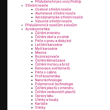
Příslušenství pro vozy PickUp
Střešní nosiče
Ocelové střešní nosiče
Aluminiové střešní nosiče
Aerodynamické střešní nosiče
Výsuvné střešní nosiče
Příslušenství k nosičům a boxům
Autokosmetika
Čištění interiéru
Čištění skel a zrcátek
Péče o pneu a disky kol
Leštění karosérie
Mytí karosérie
Maziva
Rozmrazovače
Čištění klimatizace
Čištění motoru a brzd
Renovace světlometů
Péče o cabrio
Profi kosmetika
Nanotechnologie
Polymerová technologie
Čištění plastů v interiéru
Čištění venkovních plastů
Opravy laku
Utěrky a houby
Kartáče
Stěrky