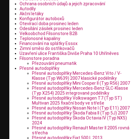
Ochrana osobních údajů a jejich zpracování
Autodíly
Akční letáky
Konfigurátor autoboxů
Otevírací doba prosinec leden
Odesílání zásilek prosinec leden
Velkoobchod Filsonstore B2B
Teplonosné kapaliny
Financování na splátky Essox
Zimní směsi do ostřikovačů
Uzavření ulice Františka Diviše Praha 10 Uhříněves
Filsonstore poradna
Přezouvání pneumatik
Přesné autodoplňky
Přesné autodoplňky Mercedes-Benz Vito / V-
Klasse (Typ W639) 2007 klasické podélníky
Přesné autodoplňky Mini Cooper II (Typ R56) 2007
Přesné autodoplňky Mercedes-Benz GLC-Klasse
(Typ X254) 2025 integrované podélníky
Přesné autodoplňky Volkswagen T7 (Typ ST)
Multivan 2025 fixační body ve střeše
Přesné autodoplňky Nissan Note I (Typ E11) 2007
Přesné autodoplňky Škoda Fabia II (Typ 5J) 2007
Přesné autodoplňky Škoda Octavia IV (Typ NX5)
2024
Přesné autodoplňky Renault Master II 2005 rovná
střecha
Přesné autodoplňky Fiat 500 L 2013