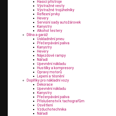
Hasicí přístroje
Výstražné vesty
Výstražné trojúhelníky
Reflexní prvky
Hevery
Servisní sady autožárovek
Kanystry
Alkohol testery
Dílna a garáž
Uskladnění pneu
Přečerpávání paliva
Kanystry
Hevery
Nájezdové rampy
Nářadí
Upevnění nákladu
Hustilky a kompresory
Opravy motorů
Lepení a těsnění
Doplňky pro nákladní vozy
Dekorace
Upevnění nákladu
Kanystry
Přečerpávání paliva
Příslušenství k tachografům
Osvětlení
Vzduchotechnika
Nářadí