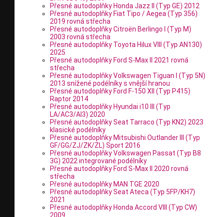
Přesné autodoplňky Honda Jazz II (Typ GE) 2012
Přesné autodoplňky Fiat Tipo / Aegea (Typ 356)
2019 rovná střecha
Přesné autodoplňky Citroën Berlingo I (Typ M)
2003 rovná střecha
Přesné autodoplňky Toyota Hilux VIII (Typ AN130)
2025
Přesné autodoplňky Ford S-Max II 2021 rovná
střecha
Přesné autodoplňky Volkswagen Tiguan I (Typ 5N)
2013 snížené podélníky s vnější hranou
Přesné autodoplňky Ford F-150 XII (Typ P415)
Raptor 2014
Přesné autodoplňky Hyundai i10 III (Typ
LA/AC3/AI3) 2020
Přesné autodoplňky Seat Tarraco (Typ KN2) 2023
klasické podélníky
Přesné autodoplňky Mitsubishi Outlander III (Typ
GF/GG/ZJ/ZK/ZL) Sport 2016
Přesné autodoplňky Volkswagen Passat (Typ B8
3G) 2022 integrované podélníky
Přesné autodoplňky Ford S-Max II 2020 rovná
střecha
Přesné autodoplňky MAN TGE 2020
Přesné autodoplňky Seat Ateca (Typ 5FP/KH7)
2021
Přesné autodoplňky Honda Accord VIII (Typ CW)
2009