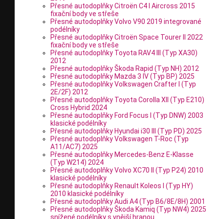
Přesné autodoplňky Citroën C4 I Aircross 2015
fixační body ve střeše
Přesné autodoplňky Volvo V90 2019 integrované
podélníky
Přesné autodoplňky Citroën Space Tourer II 2022
fixační body ve střeše
Přesné autodoplňky Toyota RAV4 III (Typ XA30)
2012
Přesné autodoplňky Škoda Rapid (Typ NH) 2012
Přesné autodoplňky Mazda 3 IV (Typ BP) 2025
Přesné autodoplňky Volkswagen Crafter I (Typ
2E/2F) 2012
Přesné autodoplňky Toyota Corolla XII (Typ E210)
Cross Hybrid 2024
Přesné autodoplňky Ford Focus I (Typ DNW) 2003
klasické podélníky
Přesné autodoplňky Hyundai i30 III (Typ PD) 2025
Přesné autodoplňky Volkswagen T-Roc (Typ
A11/AC7) 2025
Přesné autodoplňky Mercedes-Benz E-Klasse
(Typ W214) 2024
Přesné autodoplňky Volvo XC70 II (Typ P24) 2010
klasické podélníky
Přesné autodoplňky Renault Koleos I (Typ HY)
2010 klasické podélníky
Přesné autodoplňky Audi A4 (Typ B6/8E/8H) 2001
Přesné autodoplňky Škoda Kamiq (Typ NW4) 2025
snížené podélníky s vnější hranou