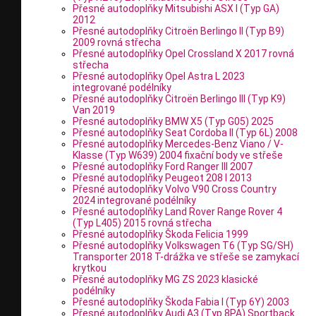
Přesné autodoplňky Mitsubishi ASX I (Typ GA)
2012
Přesné autodoplňky Citroën Berlingo II (Typ B9)
2009 rovná střecha
Přesné autodoplňky Opel Crossland X 2017 rovná
střecha
Přesné autodoplňky Opel Astra L 2023
integrované podélníky
Přesné autodoplňky Citroën Berlingo III (Typ K9)
Van 2019
Přesné autodoplňky BMW X5 (Typ G05) 2025
Přesné autodoplňky Seat Cordoba II (Typ 6L) 2008
Přesné autodoplňky Mercedes-Benz Viano / V-
Klasse (Typ W639) 2004 fixační body ve střeše
Přesné autodoplňky Ford Ranger III 2007
Přesné autodoplňky Peugeot 208 I 2013
Přesné autodoplňky Volvo V90 Cross Country
2024 integrované podélníky
Přesné autodoplňky Land Rover Range Rover 4
(Typ L405) 2015 rovná střecha
Přesné autodoplňky Škoda Felicia 1999
Přesné autodoplňky Volkswagen T6 (Typ SG/SH)
Transporter 2018 T-drážka ve střeše se zamykací
krytkou
Přesné autodoplňky MG ZS 2023 klasické
podélníky
Přesné autodoplňky Škoda Fabia I (Typ 6Y) 2003
Přesné autodoplňky Audi A3 (Typ 8PA) Sportback