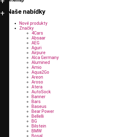
Naše nabídky
Nové produkty
Značky
4Cars
Absaar
AEG
Aguri
Airpure
Alca Germany
Alumined
Amio
Aqua2Go
Areon
Aroso
Atera
AutoSock
Banner
Bars
Baseus
Bear Power
Bellelli
BG
Bilstein
BMW
Bosal