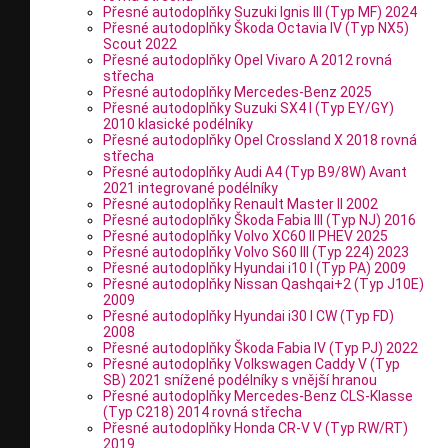
Přesné autodoplňky Suzuki Ignis III (Typ MF) 2024
Přesné autodoplňky Škoda Octavia IV (Typ NX5)
Scout 2022
Přesné autodoplňky Opel Vivaro A 2012 rovná
střecha
Přesné autodoplňky Mercedes-Benz 2025
Přesné autodoplňky Suzuki SX4 I (Typ EY/GY)
2010 klasické podélníky
Přesné autodoplňky Opel Crossland X 2018 rovná
střecha
Přesné autodoplňky Audi A4 (Typ B9/8W) Avant
2021 integrované podélníky
Přesné autodoplňky Renault Master II 2002
Přesné autodoplňky Škoda Fabia III (Typ NJ) 2016
Přesné autodoplňky Volvo XC60 II PHEV 2025
Přesné autodoplňky Volvo S60 III (Typ 224) 2023
Přesné autodoplňky Hyundai i10 I (Typ PA) 2009
Přesné autodoplňky Nissan Qashqai+2 (Typ J10E)
2009
Přesné autodoplňky Hyundai i30 I CW (Typ FD)
2008
Přesné autodoplňky Škoda Fabia IV (Typ PJ) 2022
Přesné autodoplňky Volkswagen Caddy V (Typ
SB) 2021 snížené podélníky s vnější hranou
Přesné autodoplňky Mercedes-Benz CLS-Klasse
(Typ C218) 2014 rovná střecha
Přesné autodoplňky Honda CR-V V (Typ RW/RT)
2019