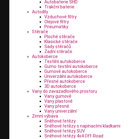
Autobaterie SHD
Trakční baterie
Autodíly
Vzduchové filtry
Olejové filtry
Pneumatiky
Stěrače
Ploché stěrače
Klasické stěrače
Sady stěračů
Zadní stěrače
Autokoberce
Textilní autokoberce
Gumo-textilní autokoberce
Gumové autokoberce
Univerzální autokoberce
Přesné autokoberce
3D autokoberce
Vany do zavazadlového prostoru
Vany gumové
Vany plastové
Vany přesné
Vany univerzální
Zimní výbava
Sněhové řetězy
Sněhové řetězy s napínacími kladkami
Sněhové řetězy SUV
Sněhové řetězy 4x4 Off-Road