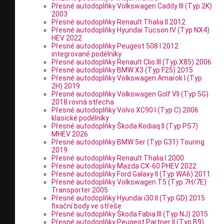
Přesné autodoplňky Volkswagen Caddy III (Typ 2K)
2003
Přesné autodoplňky Renault Thalia II 2012
Přesné autodoplňky Hyundai Tucson IV (Typ NX4)
HEV 2022
Přesné autodoplňky Peugeot 508 I 2012
integrované podélníky
Přesné autodoplňky Renault Clio III (Typ X85) 2006
Přesné autodoplňky BMW X3 (Typ F25) 2015
Přesné autodoplňky Volkswagen Amarok I (Typ
2H) 2019
Přesné autodoplňky Volkswagen Golf VII (Typ 5G)
2018 rovná střecha
Přesné autodoplňky Volvo XC90 I (Typ C) 2006
klasické podélníky
Přesné autodoplňky Škoda Kodiaq II (Typ PS7)
MHEV 2026
Přesné autodoplňky BMW 5er (Typ G31) Touring
2019
Přesné autodoplňky Renault Thalia I 2000
Přesné autodoplňky Mazda CX-60 PHEV 2022
Přesné autodoplňky Ford Galaxy II (Typ WA6) 2011
Přesné autodoplňky Volkswagen T5 (Typ 7H/7E)
Transporter 2005
Přesné autodoplňky Hyundai i30 II (Typ GD) 2015
fixační body ve střeše
Přesné autodoplňky Škoda Fabia III (Typ NJ) 2015
Přesné autodoplňky Peugeot Partner II (Typ B9)