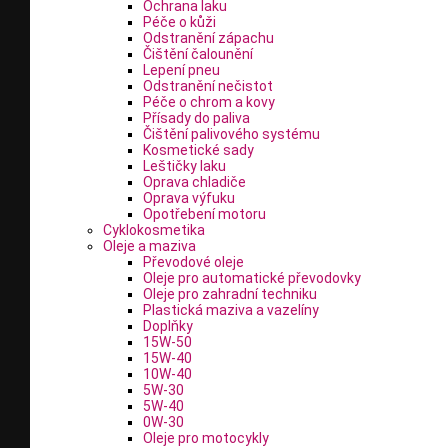
Ochrana laku
Péče o kůži
Odstranění zápachu
Čištění čalounění
Lepení pneu
Odstranění nečistot
Péče o chrom a kovy
Přísady do paliva
Čištění palivového systému
Kosmetické sady
Leštičky laku
Oprava chladiče
Oprava výfuku
Opotřebení motoru
Cyklokosmetika
Oleje a maziva
Převodové oleje
Oleje pro automatické převodovky
Oleje pro zahradní techniku
Plastická maziva a vazelíny
Doplňky
15W-50
15W-40
10W-40
5W-30
5W-40
0W-30
Oleje pro motocykly