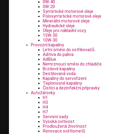
0W-40
0W-20
Syntetické motorové oleje
Polosyntetické motorové oleje
Minerální motorové oleje
Hydraulické oleje
Oleje pro nákladní vozy
15W-30
10W-30
Provozní kapaliny
Letní směsi do ostřikovačů
Aditiva do paliva
AdBlue
Nemrznoucí směsi do chladiče
Brzdové kapaliny
Destilovaná voda
Kapaliny do servořízení
Teplonosné kapaliny
Čistící a dezinfekční přípravky
Autožárovky
H1
H3
H4
H7
Servisní sady
Vysoká svítivost
Prodloužená životnost
Renovace světlometů