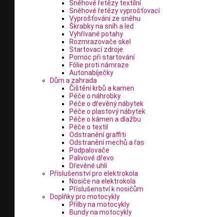
Sněhové řetězy textilní
Sněhové řetězy vyprošťovací
Vyprošťování ze sněhu
Škrabky na sníh a led
Vyhřívané potahy
Rozmrazovače skel
Startovací zdroje
Pomoc při startování
Fólie proti námraze
Autonabíječky
Dům a zahrada
Čištění krbů a kamen
Péče o náhrobky
Péče o dřevěný nábytek
Péče o plastový nábytek
Péče o kámen a dlažbu
Péče o textil
Odstranění graffiti
Odstranění mechů a řas
Podpalovače
Palivové dřevo
Dřevěné uhlí
Příslušenství pro elektrokola
Nosiče na elektrokola
Příslušenství k nosičům
Doplňky pro motocykly
Přilby na motocykly
Bundy na motocykly