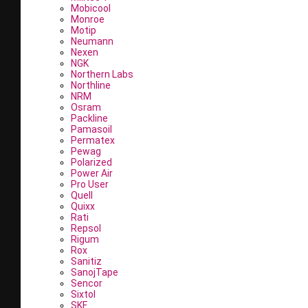
Mobicool
Monroe
Motip
Neumann
Nexen
NGK
Northern Labs
Northline
NRM
Osram
Packline
Pamasoil
Permatex
Pewag
Polarized
Power Air
Pro User
Quell
Quixx
Rati
Repsol
Rigum
Rox
Sanitiz
SanojTape
Sencor
Sixtol
SKF