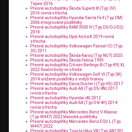
Tepee 2016
Přesné autodoplňky Škoda Superb III (Typ 3V)
2016 rovná střecha
Přesné autodoplňky Hyundai Santa Fe II (Typ CM)
2006 integrované podélníky
Přesné autodoplňky RAM 3500 IV (Typ DS/DJ/D2)
2018
Přesné autodoplňky Opel Astra K 2019 rovná
střecha
Přesné autodoplňky Volkswagen Passat CC (Typ
35) 2011
Přesné autodoplňky Škoda Karoq (Typ NU7) 2025
Přesné autodoplňky Škoda Felicia 1995
Přesné autodoplňky Citroën Berlingo III (Typ K9) XL
2022 fixační body ve střeše
Přesné autodoplňky Volkswagen Golf VI (Typ 5K)
2014 snížené podélníky s vnější hranou
Přesné autodoplňky Dacia Duster I (Typ HS) 2017
Přesné autodoplňky Audi A8 (Typ D5/4N) 2017
rovná střecha
Přesné autodoplňky Hyundai i40 2012
Přesné autodoplňky Audi A8 (Typ D4/4H) 2014
rovná střecha
Přesné autodoplňky Mercedes-Benz V-Klasse
(Typ W447) 2022 klasické podélníky
Přesné autodoplňky Mercedes-Benz EQV L (Typ
W447) 2022
Přesné autodoplňky Toyota Hilux VIII (Typ AN130)