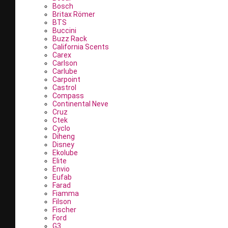
Bosch
Britax Römer
BTS
Buccini
Buzz Rack
California Scents
Carex
Carlson
Carlube
Carpoint
Castrol
Compass
Continental Neve
Cruz
Ctek
Cyclo
Diheng
Disney
Ekolube
Elite
Envio
Eufab
Farad
Fiamma
Filson
Fischer
Ford
G3