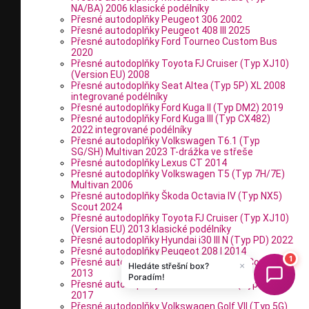
NA/BA) 2006 klasické podélníky
Přesné autodoplňky Peugeot 306 2002
Přesné autodoplňky Peugeot 408 III 2025
Přesné autodoplňky Ford Tourneo Custom Bus
2020
Přesné autodoplňky Toyota FJ Cruiser (Typ XJ10)
(Version EU) 2008
Přesné autodoplňky Seat Altea (Typ 5P) XL 2008
integrované podélníky
Přesné autodoplňky Ford Kuga II (Typ DM2) 2019
Přesné autodoplňky Ford Kuga III (Typ CX482)
2022 integrované podélníky
Přesné autodoplňky Volkswagen T6.1 (Typ
SG/SH) Multivan 2023 T-drážka ve střeše
Přesné autodoplňky Lexus CT 2014
Přesné autodoplňky Volkswagen T5 (Typ 7H/7E)
Multivan 2006
Přesné autodoplňky Škoda Octavia IV (Typ NX5)
Scout 2024
Přesné autodoplňky Toyota FJ Cruiser (Typ XJ10)
(Version EU) 2013 klasické podélníky
Přesné autodoplňky Hyundai i30 III N (Typ PD) 2022
Přesné autodoplňky Peugeot 208 I 2014
Přesné autodoplňky BMW 3er (Typ E92) Coupe
2013
Přesné autodoplňky Suzuki S-Cross II (Typ JY)
2017
Přesné autodoplňky Volkswagen Golf VII (Typ 5G)