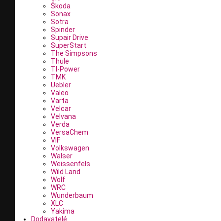
Škoda
Sonax
Sotra
Spinder
Supair Drive
SuperStart
The Simpsons
Thule
TI-Power
TMK
Uebler
Valeo
Varta
Velcar
Velvana
Verda
VersaChem
VIF
Volkswagen
Walser
Weissenfels
Wild Land
Wolf
WRC
Wunderbaum
XLC
Yakima
Dodavatelé