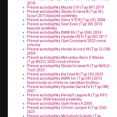
2018
Přesné autodoplňky Mazda 3 IV (Typ BP) 2019
Přesné autodoplňky Škoda Octavia III (Typ 5E)
Scout 2015 klasické podélníky
Přesné autodoplňky Volvo V70 III (Typ US) 2008
Přesné autodoplňky Seat Exeo (Typ 3R) 2010
klasické podélníky
Přesné autodoplňky BMW X6 (Typ G06) 2024
Přesné autodoplňky Hyundai i30 II (Typ GD) 2017
Přesné autodoplňky Opel Crossland 2023 rovná
střecha
Přesné autodoplňky Honda Accord VII (Typ CL/CN)
2004
Přesné autodoplňky Mercedes-Benz S-Klasse
(Typ W222) 2020 rovná střecha
Přesné autodoplňky Škoda Octavia IV (Typ NX5) E-
Tech 2023
Přesné autodoplňky Kia Ceed III (Typ CD) 2023
Přesné autodoplňky BMW 1er (Typ E81) 2010
fixační body ve střeše se zamykací krytkou
Přesné autodoplňky Hyundai Santa Fe II (Typ CM)
2007
Přesné autodoplňky Renault Laguna III (Typ X91)
Sportour 2008 klasické podélníky
Přesné autodoplňky Opel Vivaro A 2005
Přesné autodoplňky Citroën Jumper II (Typ 250)
2021
Přesné autodoplňky Mitsubishi Grandis (Typ