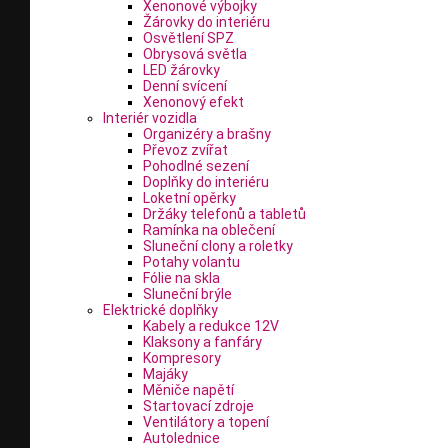
Xenonové výbojky
Žárovky do interiéru
Osvětlení SPZ
Obrysová světla
LED žárovky
Denní svícení
Xenonový efekt
Interiér vozidla
Organizéry a brašny
Převoz zvířat
Pohodlné sezení
Doplňky do interiéru
Loketní opěrky
Držáky telefonů a tabletů
Ramínka na oblečení
Sluneční clony a roletky
Potahy volantu
Fólie na skla
Sluneční brýle
Elektrické doplňky
Kabely a redukce 12V
Klaksony a fanfáry
Kompresory
Majáky
Měniče napětí
Startovací zdroje
Ventilátory a topení
Autolednice