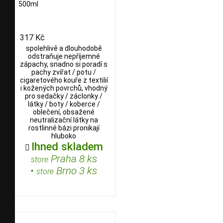
500ml
317 Kč
spolehlivě a dlouhodobě
odstraňuje nepříjemné
zápachy, snadno si poradí s
pachy zvířat / potu /
cigaretového kouře z textilií
i kožených povrchů, vhodný
pro sedačky / záclonky /
látky / boty / koberce /
oblečení, obsažené
neutralizační látky na
rostlinné bázi pronikají
hluboko
Ihned skladem

Praha 8 ks
store
•
Brno 3 ks
store