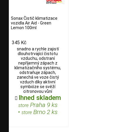
Sonax Čistič klimatizace
vozidla Air Aid - Green
Lemon 100ml
345 Kč
snadno a rychle zajistí
dlouhotrvající čistotu
vzduchu, odstraní
nepříjemný zápach z
klimatizačního systému,
odstraňuje zápach,
zanechá ve voze čistý
vzduch díky aktivní
symbióze se svěží
citronovou vůní
Ihned skladem

Praha 9 ks
store
•
Brno 2 ks
store