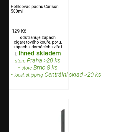
Pohlcovač pachu Carlson
500ml
129 Kč
odstraňuje zápach
cigaretového kouře, potu,
zápach z domácích zvířat
Ihned skladem

Praha >20 ks
store
•
Brno 8 ks
store
•
Centrální sklad >20 ks
local_shipping