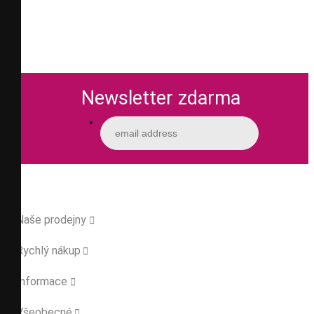
Newsletter zdarma
Naše prodejny

Rychlý nákup

Informace

Všeobecné
