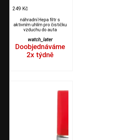
249 Kč
náhradní Hepa filtr s
aktivním uhlím pro čističku
vzduchu do auta
watch_later
Doobjednáváme
2x týdně