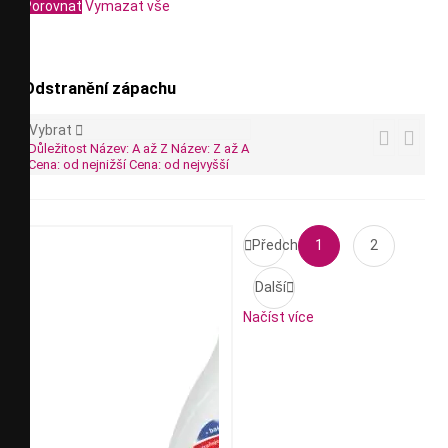
Porovnat
Vymazat vše
Odstranění zápachu
Vybrat



Důležitost
Název: A až Z
Název: Z až A
Cena: od nejnižší
Cena: od nejvyšší

Předchozí
1
2
Další

Načíst více