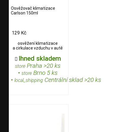
Osvěžovač klimatizace
Carlson 150ml
129 Kč
osvěžení klimatizace
a cirkulace vzduchu v autě
Ihned skladem

Praha >20 ks
store
•
Brno 5 ks
store
•
Centrální sklad >20 ks
local_shipping