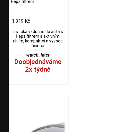
Hepa filtrem
1 319 Kč
čistička vzduchu do auta s
Hepa filtrem s aktivním
uhlím, kompaktní a vysoce
účinná
watch_later
Doobjednáváme
2x týdně