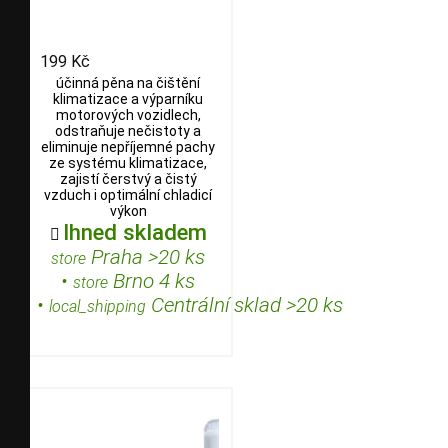
199 Kč
účinná pěna na čištění
klimatizace a výparníku
motorových vozidlech,
odstraňuje nečistoty a
eliminuje nepříjemné pachy
ze systému klimatizace,
zajistí čerstvý a čistý
vzduch i optimální chladicí
výkon
Ihned skladem

Praha >20 ks
store
•
Brno 4 ks
store
•
Centrální sklad >20 ks
local_shipping