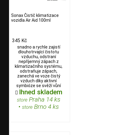
Sonax Čistič klimatizace
vozidla Air Aid 100ml
345 Kč
snadno a rychle zajistí
dlouhotrvající čistotu
vzduchu, odstraní
nepříjemný zápach z
klimatizačního systému,
odstraňuje zápach,
zanechá ve voze čistý
vzduch díky aktivní
symbióze se svěží vůní
Ihned skladem

Praha 14 ks
store
•
Brno 4 ks
store