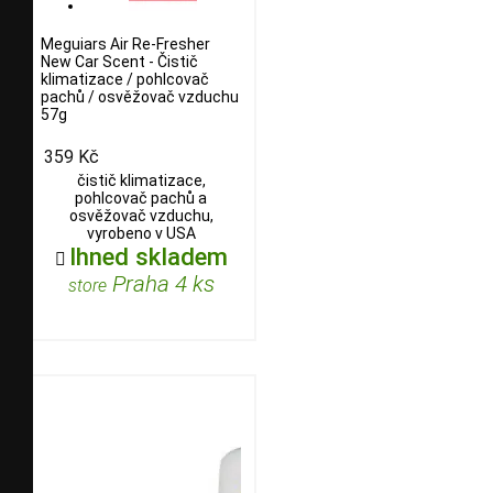
Meguiars Air Re-Fresher
New Car Scent - Čistič
klimatizace / pohlcovač
pachů / osvěžovač vzduchu
57g
359 Kč
čistič klimatizace,
pohlcovač pachů a
osvěžovač vzduchu,
vyrobeno v USA
Ihned skladem

Praha 4 ks
store