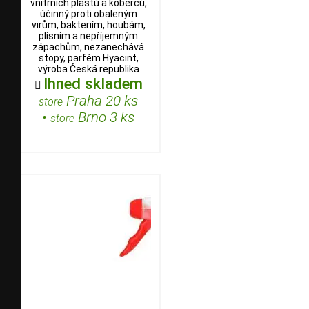
vnitřních plastů a koberců,
účinný proti obaleným
virům, bakteriím, houbám,
plísním a nepříjemným
zápachům, nezanechává
stopy, parfém Hyacint,
výroba Česká republika
Ihned skladem

Praha 20 ks
store
•
Brno 3 ks
store