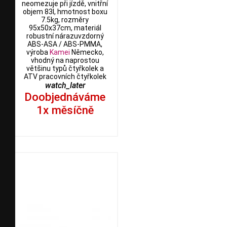
neomezuje při jízdě, vnitřní
objem 83l, hmotnost boxu
7.5kg, rozměry
95x50x37cm, materiál
robustní nárazuvzdorný
ABS-ASA / ABS-PMMA,
výroba
Kamei
Německo,
vhodný na naprostou
většinu typů čtyřkolek a
ATV pracovních čtyřkolek
watch_later
Doobjednáváme
1x měsíčně