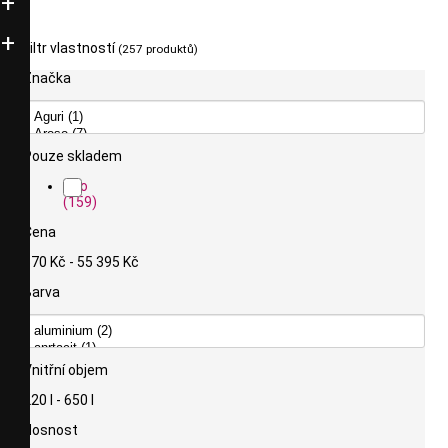
Filtr vlastností
(257 produktů)
Značka
Pouze skladem
Ano
(159)
Cena
570 Kč - 55 395 Kč
Barva
Vnitřní objem
220 l - 650 l
Nosnost