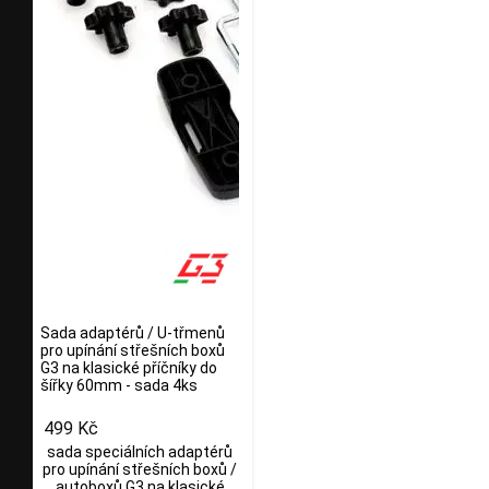
Sada adaptérů / U-třmenů
pro upínání střešních boxů
G3 na klasické příčníky do
šířky 60mm - sada 4ks
499 Kč
sada speciálních adaptérů
pro upínání střešních boxů /
autoboxů G3 na klasické