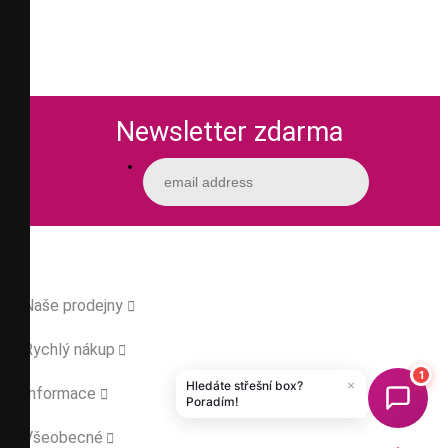
Newsletter zdarma
Naše prodejny

Rychlý nákup

Informace

Všeobecné
