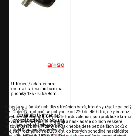
U-třmen / adaptér pro
montáž střešního boxu na
příčníky 1ks - šířka 9cm
Vyberte si z široké nabídky střešních boxů, které využijete po celý
579 Kč
rok. Objem autoboxů se pohybuje od 220 do 450 litrů, díky čemuž
rozšiřující U-třmen pro
si vybere skutečně každý. Na letní dovolenou jsou praktické kratší
montáž střešního boxu na
rakve, které se snadno otevírají a naskládáte do nich veškeré
libovolné příčníky do šířky
nezbytnosti, během zimy se pak neobejdete bez delších boxů o
tyčí 9cm, sada obsahuje 2
vnějších rozměrech až 230 cm, do kterých pohodlně naskládáte
plastové matice, odolný