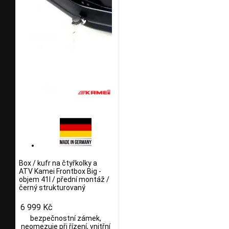
Box / kufr na čtyřkolky a
ATV Kamei Frontbox Big -
objem 41l / přední montáž /
černý strukturovaný
6 999 Kč
bezpečnostní zámek,
neomezuje při řízení, vnitřní