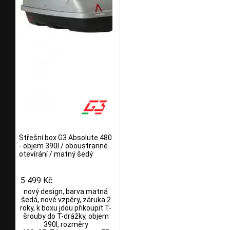
Střešní box G3 Absolute 480
- objem 390l / oboustranné
otevírání / matný šedý
5 499 Kč
nový design, barva matná
šedá, nové vzpěry, záruka 2
roky, k boxu jdou přikoupit T-
šrouby do T-drážky, objem
390l, rozměry