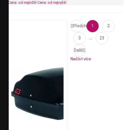
Cena: od nejnižší
Cena: od nejvyšší

Předchozí
1
2
3
…
23
Další

Načíst více