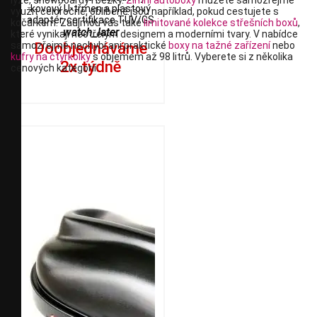
lyže, snowboardy i běžky.
Zimní autoboxy
můžete samozřejmě
kovový U-třmen a plastový
využít celoročně, oblíbené jsou například, pokud cestujete s
adaptér, certifikace TÜV/GS
kočárkem. Zaujmou vás také
limitované kolekce střešních boxů
,
watch_later
které vynikají neotřelým designem a moderními tvary. V nabídce
Doobjednáváme
samozřejmě nechybí ani praktické
boxy na tažné zařízení
nebo
kufry na čtyřkolky
s objemem až 98 litrů. Vyberete si z několika
2x týdně
cenových kategorií.