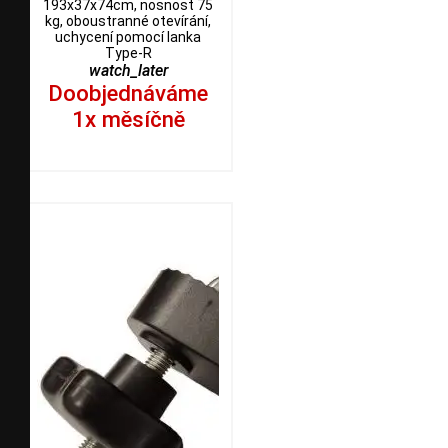
193x37x74cm, nosnost 75
kg, oboustranné otevírání,
uchycení pomocí lanka
Type-R
watch_later
Doobjednáváme
1x měsíčně