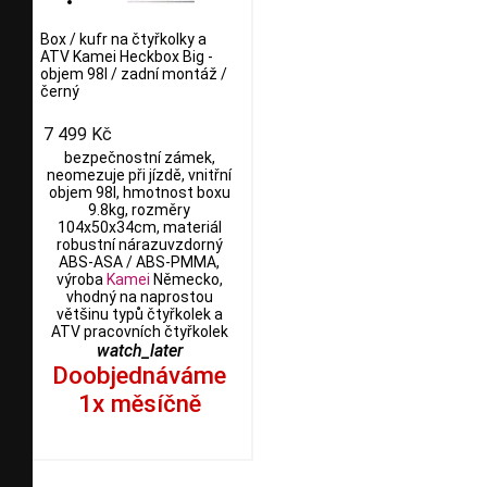
Box / kufr na čtyřkolky a
ATV Kamei Heckbox Big -
objem 98l / zadní montáž /
černý
7 499 Kč
bezpečnostní zámek,
neomezuje při jízdě, vnitřní
objem 98l, hmotnost boxu
9.8kg, rozměry
104x50x34cm, materiál
robustní nárazuvzdorný
ABS-ASA / ABS-PMMA,
výroba
Kamei
Německo,
vhodný na naprostou
většinu typů čtyřkolek a
ATV pracovních čtyřkolek
watch_later
Doobjednáváme
1x měsíčně