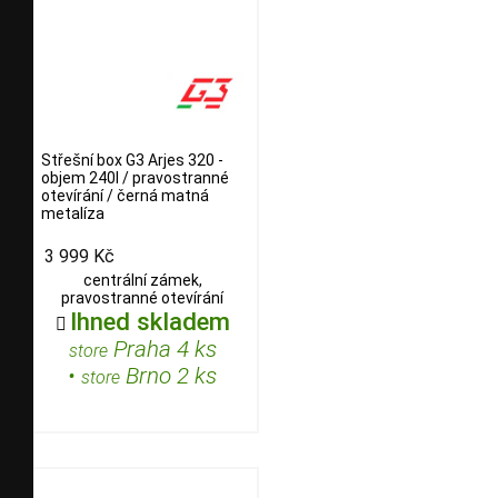
Střešní box G3 Arjes 320 -
objem 240l / pravostranné
otevírání / černá matná
metalíza
3 999 Kč
centrální zámek,
pravostranné otevírání
Ihned skladem

Praha 4 ks
store
•
Brno 2 ks
store