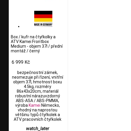
Box / kufr na čtyřkolky a
ATV Kamei Frontbox
Medium - objem 37l / přední
montáž / černý
6 999 Kč
bezpečnostní zámek,
neomezuje při řízení, vnitřní
objem 37l, hmotnost boxu
4.5kg, rozměry
86x43x20cm, materiál
robustní nárazuvzdorný
ABS-ASA / ABS-PMMA,
výroba
Kamei
Německo,
vhodný na naprostou
většinu typů čtyřkolek a
ATV pracovních čtyřkolek
watch_later