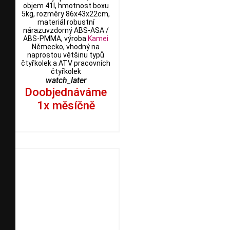
objem 41l, hmotnost boxu
5kg, rozměry 86x43x22cm,
materiál robustní
nárazuvzdorný ABS-ASA /
ABS-PMMA, výroba
Kamei
Německo, vhodný na
naprostou většinu typů
čtyřkolek a ATV pracovních
čtyřkolek
watch_later
Doobjednáváme
1x měsíčně