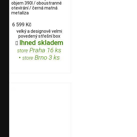
objem 390l / oboustranné
otevírání / černá matná
metalíza
6 599 Kč
velký a designově velmi
povedený střešní box
Ihned skladem

Praha 16 ks
store
•
Brno 3 ks
store