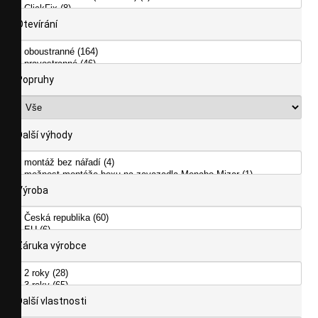
Otevírání
Popruhy
Další výhody
Výroba
Záruka výrobce
Další vlastnosti