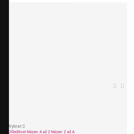
Zimní boxy na lyže
Příslušenství k
Letní boxy
boxům
Limitovaná edice


Boxy na čtyřkolky
Boxy na tažné
zařízení
Vybrat

Důležitost
Název: A až Z
Název: Z až A