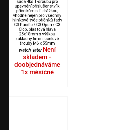
sada 4ks T-šroubů pro
upevnění příslušenství k
příčníkům s T-drážkou,
vhodné nejen pro všechny
hliníkové tyče příčníků řady
G3 Pacific / G3 Open / G3
Clop, plastová hlava
25x18mm s výškou
základny 6mm, ocelové
šrouby M6 x 55mm
Není
watch_later
skladem -
doobjednáváme
1x měsíčně