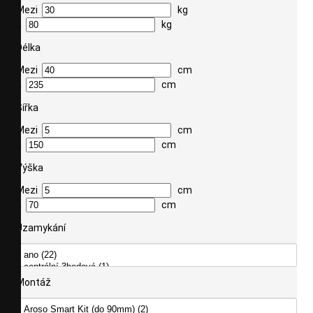
Mezi
kg
a
kg
Délka
Mezi
cm
a
cm
Šířka
Mezi
cm
a
cm
Výška
Mezi
cm
a
cm
Uzamykání
Montáž