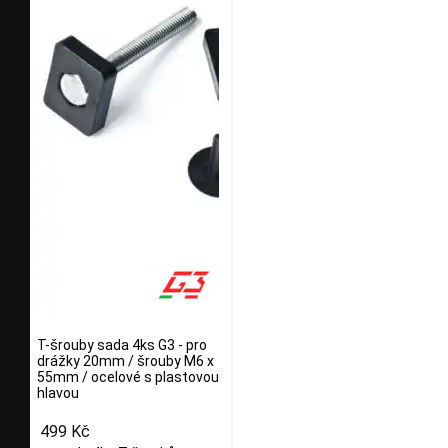
T-šrouby sada 4ks G3 - pro
drážky 20mm / šrouby M6 x
55mm / ocelové s plastovou
hlavou
499 Kč