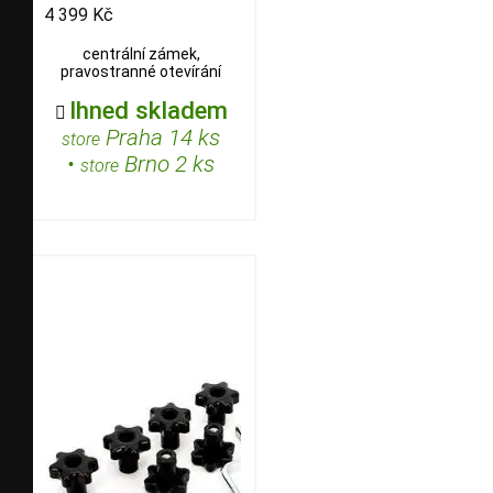
4 399 Kč
centrální zámek,
pravostranné otevírání
Ihned skladem

Praha 14 ks
store
•
Brno 2 ks
store