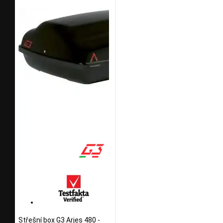
Střešní box G3 Arjes 480 -