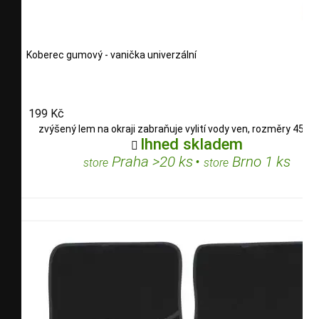
Koberec gumový - vanička univerzální
199 Kč
zvýšený lem na okraji zabraňuje vylití vody ven, rozměry 45x
Ihned skladem

Praha >20 ks
•
Brno 1 ks
store
store