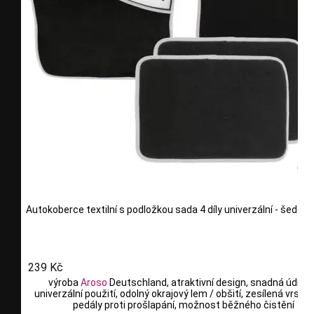
Autokoberce textilní s podložkou sada 4 díly univerzální - šedé
239 Kč
výroba
Aroso
Deutschland, atraktivní design, snadná údržb
univerzální použití, odolný okrajový lem / obšití, zesílená vrstv
pedály proti prošlapání, možnost běžného čistění