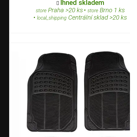
Ihned skladem

Praha >20 ks
•
Brno 1 ks
store
store
•
Centrální sklad >20 ks
local_shipping