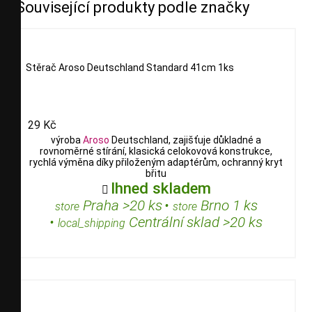
Související produkty podle značky
Stěrač Aroso Deutschland Standard 41cm 1ks
29 Kč
výroba
Aroso
Deutschland, zajišťuje důkladné a
rovnoměrné stírání, klasická celokovová konstrukce,
rychlá výměna díky přiloženým adaptérům, ochranný kryt
břitu
Ihned skladem

Praha >20 ks
•
Brno 1 ks
store
store
•
Centrální sklad >20 ks
local_shipping