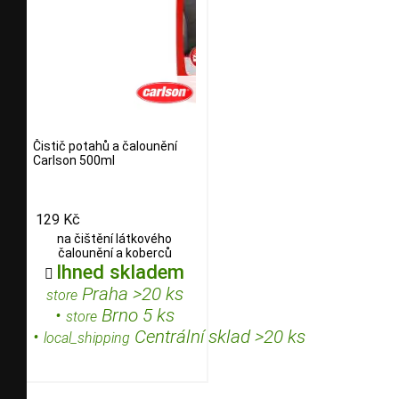
Čistič potahů a čalounění
Carlson 500ml
129 Kč
na čištění látkového
čalounění a koberců
Ihned skladem

Praha >20 ks
store
•
Brno 5 ks
store
•
Centrální sklad >20 ks
local_shipping