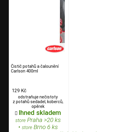
Čistič potahů a čalounění
Carlson 400ml
129 Kč
odstraňuje nečistoty
z potahů sedadel, koberců,
opěrek
Ihned skladem

Praha >20 ks
store
•
Brno 6 ks
store