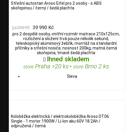
Střešní autostan Aroso Eifel pro 2 osoby - s ABS
skořepinou / černý / šedá plachta
39 990 Kč
54 990 Kč
pro 2 dospělé osoby, vnitřní rozměr matrace 210x125cm,
rozložení a složení trvá pouze několik sekund,
teleskopický aluminiový žebřík, montáž na standardní
příčníky a střešní nosiče, nosnost 200kg, matná černá
skořepina, tmavě šedá plachta
Ihned skladem

Praha >20 ks
•
Brno 2 ks
store
store
Sleva
Koloběžka elektrická / elektrokoloběžka Aroso DT06
Single - 1 motor 1900W / Li-Ion aku 60V 18.2Ah /
odpružená / černá