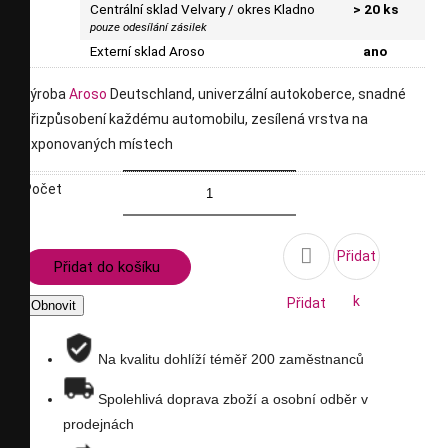
Centrální sklad Velvary / okres Kladno
> 20 ks
pouze odesílání zásilek
Externí sklad Aroso
ano
výroba
Aroso
Deutschland, univerzální autokoberce, snadné
přizpůsobení každému automobilu, zesílená vrstva na
exponovaných místech
Počet

Přidat
Přidat do košíku
k
Přidat
porovnání
na
Na kvalitu dohlíží téměř 200 zaměstnanců
seznam
Spolehlivá doprava zboží a osobní odběr v
prodejnách
přání