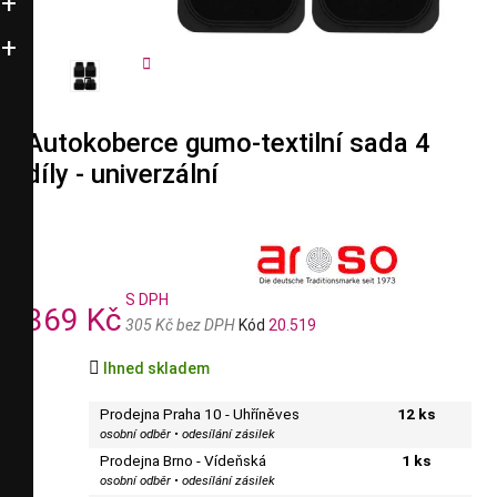


Autokoberce gumo-textilní sada 4
díly - univerzální
S DPH
369 Kč
305 Kč bez DPH
Kód
20.519

Ihned skladem
Prodejna Praha 10 - Uhříněves
12 ks
osobní odběr • odesílání zásilek
Prodejna Brno - Vídeňská
1 ks
osobní odběr • odesílání zásilek