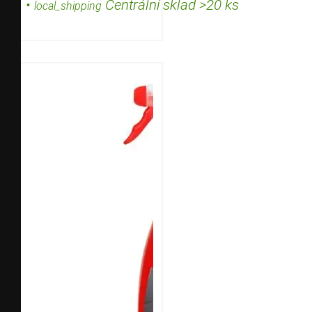
•
Centrální sklad >20 ks
local_shipping