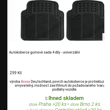
Autokoberce gumové sada 4 díly - univerzální
259 Kč
výroba
Aroso
Deutschland, povrch autokoberce je protiskluzový,
omyvatelný, možnost zastřihnutí do požadovaného tvaru po
podlahy vozidla
Ihned skladem

Praha >20 ks
•
Brno 2 ks
store
store
•
Centrální sklad >20 ks