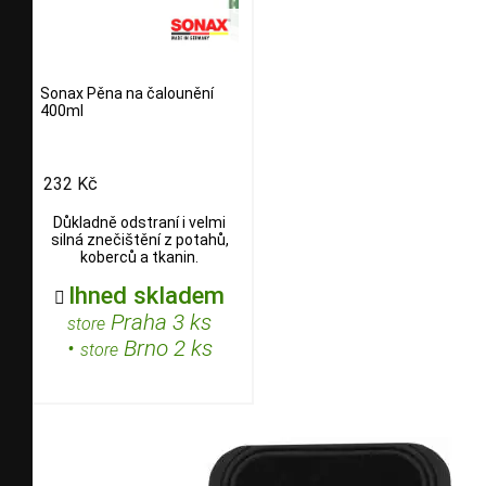
Sonax Pěna na čalounění
400ml
232 Kč
Důkladně odstraní i velmi
silná znečištění z potahů,
koberců a tkanin.
Ihned skladem

Praha 3 ks
store
•
Brno 2 ks
store