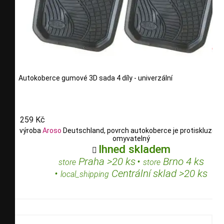
Autokoberce gumové 3D sada 4 díly - univerzální
259 Kč
výroba
Aroso
Deutschland, povrch autokoberce je protiskluzový,
omyvatelný
Ihned skladem

Praha >20 ks
•
Brno 4 ks
store
store
•
Centrální sklad >20 ks
local_shipping