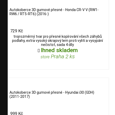
Autokoberce 3D gumové přesné - Honda CR-V V (RW1-
RW6 / RT5-RT6) (2016-)
729 Kč
trojrozměrný tvar pro přesné kopírování všech záhybů
podlahy, extra vysoký okrajový lem proti vylití a vysypání
nečistot, sada 4 díly
Ihned skladem

Praha 2 ks
store
Autokoberce 3D gumové přesné - Hyundai i30 (GDH)
(2011-2017)
999 Kč