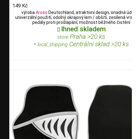
149 Kč
výroba
Aroso
Deutschland, atraktivní design, snadná údržb
univerzální použití, odolný okrajový lem / obšití, zesílená vrstv
pedály proti prošlapání, možnost běžného čistění
Ihned skladem

Praha >20 ks
store
•
Centrální sklad >20 ks
local_shipping