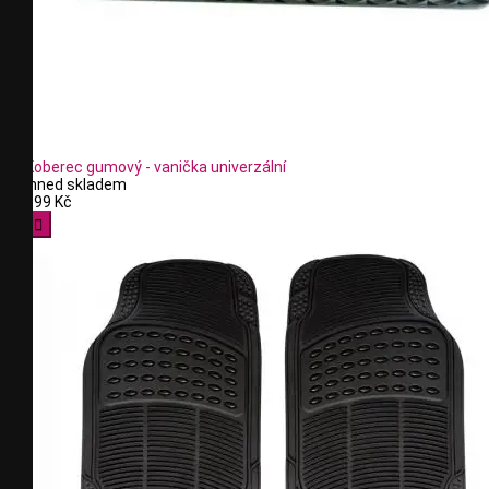
Koberec gumový - vanička univerzální
Ihned skladem
199 Kč
