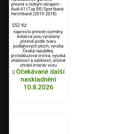
přesné s nízkým okrajem -
Audi A1 (Typ 8X) Sportback
Hatchback (2010-2018)
552 Kč
naprosto přesné rozměry,
koberce jsou vyrobeny
přesně podle tvaru
podlahových ploch, výroba
Česká republika,
protiskluzová vrstva, vysoká
ohebnost a odolnost, účinně
chrání interiér vozu
Očekávané další

naskladnění
10.8.2026