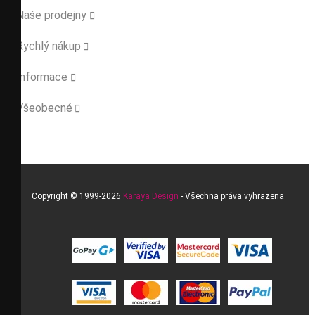
Naše prodejny

Rychlý nákup

Informace

Všeobecné

Copyright © 1999-2026
Karaya Design
- Všechna práva vyhrazena