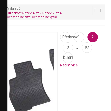
Vybrat



Důležitost
Název: A až Z
Název: Z až A
Cena: od nejnižší
Cena: od nejvyšší

Předchozí
1
2
3
…
97
Další

Načíst více