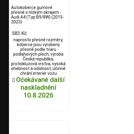
Autokoberce gumové
přesné s nízkým okrajem -
Audi A4 (Typ B9/8W) (2015-
2023)
583 Kč
naprosto přesné rozměry,
koberce jsou vyrobeny
přesně podle tvaru
podlahových ploch, výroba
Česká republika,
protiskluzová vrstva, vysoká
ohebnost a odolnost, účinně
chrání interiér vozu
Očekávané další

naskladnění
10.8.2026