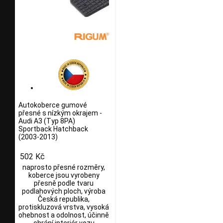
Autokoberce gumové
přesné s nízkým okrajem -
Audi A3 (Typ 8PA)
Sportback Hatchback
(2003-2013)
502 Kč
naprosto přesné rozměry,
koberce jsou vyrobeny
přesně podle tvaru
podlahových ploch, výroba
Česká republika,
protiskluzová vrstva, vysoká
ohebnost a odolnost, účinně
chrání interiér vozu