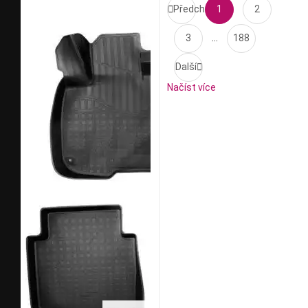

Předchozí
1
2
3
…
188
Další

Načíst více