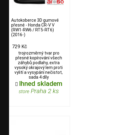
Autokoberce 3D gumové
přesné - Honda CR-V V
(RW1-RW6 / RT5-RT6)
(2016-)
729 Kč
trojrozměrný tvar pro
přesné kopírování všech
záhybů podlahy, extra
vysoký okrajový lem proti
vylití a vysypání nečistot,
sada 4 díly
Ihned skladem

Praha 2 ks
store