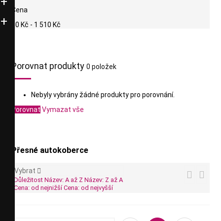
Cena
90 Kč - 1 510 Kč
Porovnat produkty
0 položek
Nebyly vybrány žádné produkty pro porovnání.
Porovnat
Vymazat vše
Přesné autokoberce
Vybrat



Důležitost
Název: A až Z
Název: Z až A
Cena: od nejnižší
Cena: od nejvyšší