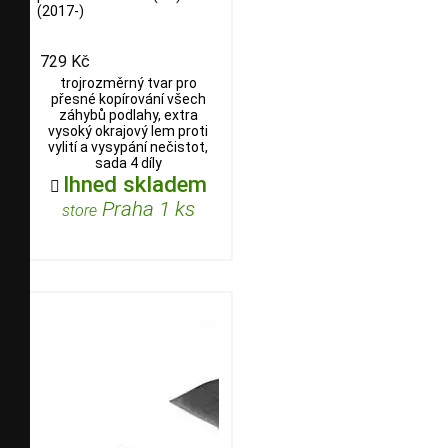
(2017-)
729 Kč
trojrozměrný tvar pro
přesné kopírování všech
záhybů podlahy, extra
vysoký okrajový lem proti
vylití a vysypání nečistot,
sada 4 díly
Ihned skladem

Praha 1 ks
store