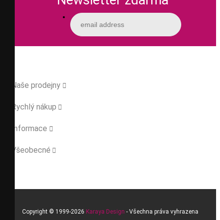
Newsletter zdarma
Naše prodejny

Rychlý nákup

Informace

Všeobecné

Copyright © 1999-2026
Karaya Design
- Všechna práva vyhrazena