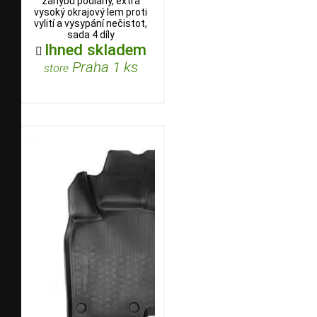
záhybů podlahy, extra
vysoký okrajový lem proti
vylití a vysypání nečistot,
sada 4 díly
Ihned skladem

Praha 1 ks
store