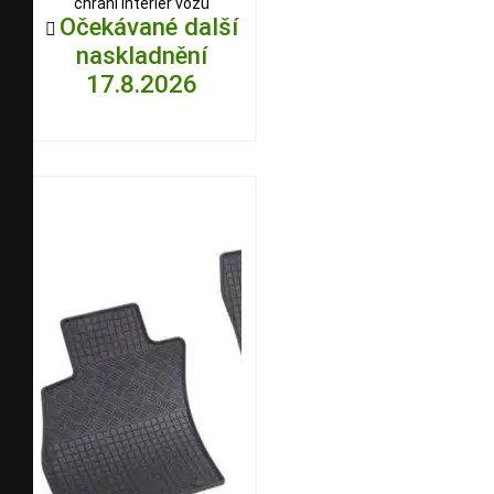
chrání interiér vozu
Očekávané další

naskladnění
17.8.2026