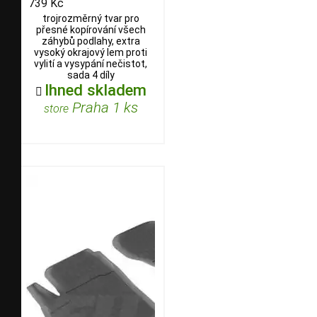
739 Kč
trojrozměrný tvar pro
přesné kopírování všech
záhybů podlahy, extra
vysoký okrajový lem proti
vylití a vysypání nečistot,
sada 4 díly
Ihned skladem

Praha 1 ks
store