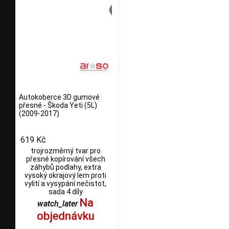
Autokoberce 3D gumové
přesné - Škoda Yeti (5L)
(2009-2017)
619 Kč
trojrozměrný tvar pro
přesné kopírování všech
záhybů podlahy, extra
vysoký okrajový lem proti
vylití a vysypání nečistot,
sada 4 díly
Na
watch_later
objednávku