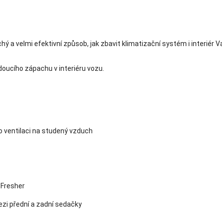
hý a velmi efektivní způsob, jak zbavit klimatizační systém i interi
doucího zápachu v interiéru vozu.
o ventilaci na studený vzduch
-Fresher
ezi přední a zadní sedačky