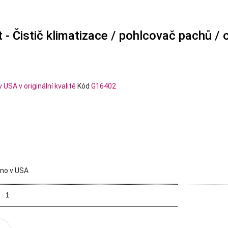
 - Čistič klimatizace / pohlcovač pachů 
Kód
G16402
eno v USA