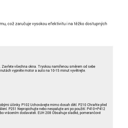
tému, což zaručuje vysokou efektivitu i na těžko dostupných
duchu. Zavřete všechna okna. Tryskou namířenou směrem od sebe
minutách vypněte motor a auto na 10-15 minut vyvětrejte.
dobými účinky. P102 Uchovávejte mimo dosah dětí. P210 Chraňte před
álení. P251 Nepropichujte nebo nespalujte ani po použití. P410+P412
nebo vrácením dodavateli. EUH 208 Obsahuje sladké, pomerančové