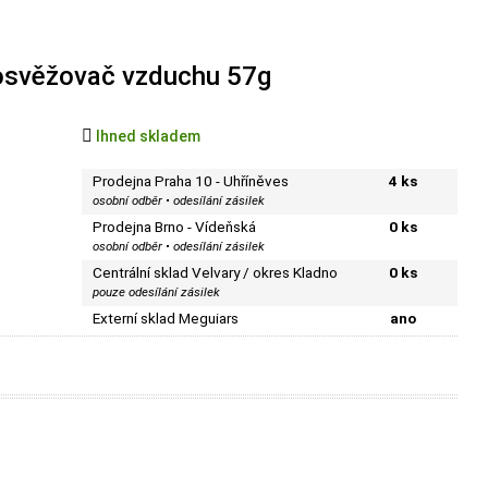
/ osvěžovač vzduchu 57g

Ihned skladem
Prodejna Praha 10 - Uhříněves
4 ks
osobní odběr • odesílání zásilek
Prodejna Brno - Vídeňská
0 ks
osobní odběr • odesílání zásilek
Centrální sklad Velvary / okres Kladno
0 ks
pouze odesílání zásilek
Externí sklad Meguiars
ano