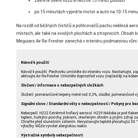
zavřete dveře vozu a nechte 15 minut působit
po 15 minutách vypněte motor a auto na 10-15 minu
Na rozdíl od běžných čističů a pohlcovačů pachu neklesá aeros
místech, ale také na svislých plochách a stropnicích. Obsah ba
Meguiars Air Re-Fresher zanechá v interiéru podmanivou vůni
Návod k použití
Návod k použití: Plechovku umístěte do interiéru vozu. Nastartujte, 
aktivujte Air Re-Fresher. Umístěte doprostřed vozu (nejčastěji na kob
Složení / informace o nebezpečných složkách
Složení: pomerančové terpeny méně než 0,3%, sladké, pomerančové v
Signální slovo / Standardní věty o nebezpečnosti / Pokyny pro be
Nebezpečí. H222 Extrémně hořlavý aerosol. H229 Nádoba je pod tlakem
teplem, horkými povrchy, jiskrami, otevřeným ohněm a jinými zdroji z
Chraňte před slunečním zářením. Nevystavujte teplotě přesahující 5
výtažky. Může vyvolat alergickou reakci.
Výstražné symboly nebezpečnosti