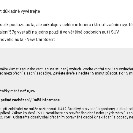
t důkladně vyvětrejte
ol k podlaze auta, ale cirkuluje v celém interiéru i klimatizačním sys
lení 57g vystačí na jedno použití ve většině osobních aut i SUV.
 nového auta - New Car Scent.
zapněte klimatizaci nebo ventilaci na studený vzduch. Zvolte vnitřní cirkulaci vz
erec mezi přední a zadní sedačky). Zavřete dveře a nechte 15 minut působit. Po 15 
ýtažky méně než 0,3%.
zpečné zacházení / Další informace
: při zahřívání se může roztrhnout. H412 Škodlivý pro vodní organismy, s dlouho
apálení. Zákaz kouření. P211 Nestříkejte do otevřeného ohně nebo jiných zdrojů zap
0 °C. P501 Odstraňte obsah/obal předáním oprávněné osobě k nakládání s odpady 