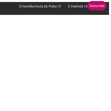


Františka Diviše 68, Praha 10
Vídeňská 106b, Brno - jih