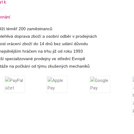
at k
vnání
hlíží téměř 200 zaměstnanců
lehlivá doprava zboží a osobní odběr v prodejnách
st vrácení zboží do 14 dnů bez udání důvodu
ejsilnějším hráčem na trhu již od roku 1993
tší specializované prodejny ve střední Evropě
táže na počkání od týmu zkušených mechaniků