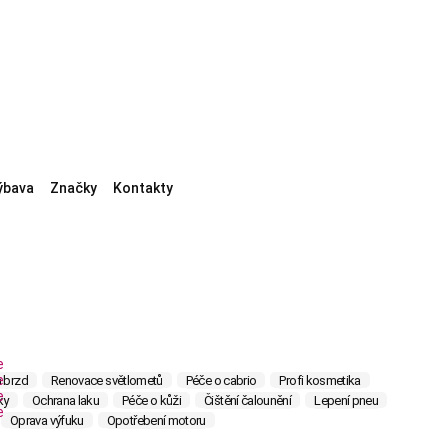
ýbava
Značky
Kontakty
a brzd
Renovace světlometů
Péče o cabrio
Profi kosmetika
ky
Ochrana laku
Péče o kůži
Čištění čalounění
Lepení pneu
Oprava výfuku
Opotřebení motoru