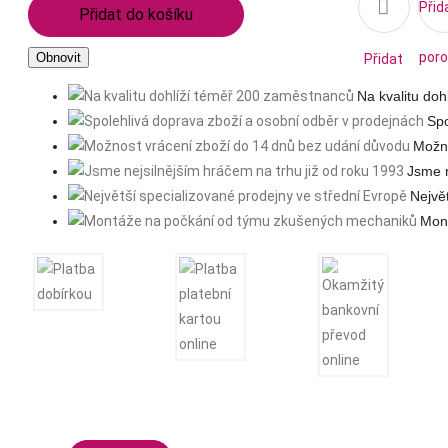

Přid
Přidat do košíku
poro
Přidat
Na kvalitu do
na
Spo
Možno
seznam
Jsme n
Nejvě
přání
Mon