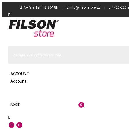



Po-Pá 9-12h 12:30-18h
info@filsonstore.cz
+420-220 

ACCOUNT
Account
Košík
0

0
0