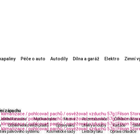
kapaliny
Péče o auto
Autodíly
Dílna a garáž
Elektro
Zimní v
ní zápachu
Leštění karosérie
Mytí karosérie
Maziva
Rozmrazovače
Čištění motoru 
u
Čištění venkovních plastů
Opravy laku
Utěrky a houby
Kartáče
Stěr
štění palivového systému
Kosmetické sady
Leštičky laku
Oprava chladiče