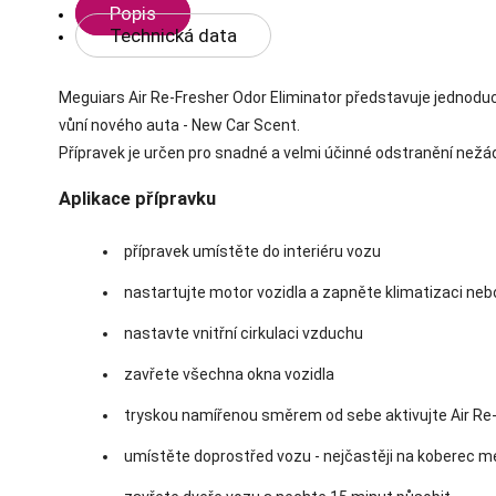
Popis
Technická data
Meguiars Air Re-Fresher Odor Eliminator představuje jednoduc
vůní nového auta - New Car Scent.
Přípravek je určen pro snadné a velmi účinné odstranění nežá
Aplikace přípravku
přípravek umístěte do interiéru vozu
nastartujte motor vozidla a zapněte klimatizaci neb
nastavte vnitřní cirkulaci vzduchu
zavřete všechna okna vozidla
tryskou namířenou směrem od sebe aktivujte Air Re
umístěte doprostřed vozu - nejčastěji na koberec m