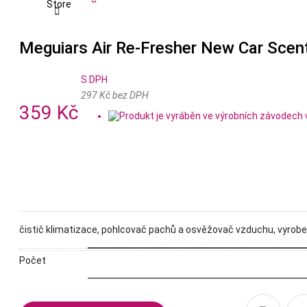

Meguiars Air Re-Fresher New Car Scent
S DPH
297 Kč bez DPH
359 Kč
čistič klimatizace, pohlcovač pachů a osvěžovač vzduchu, vyrob
Počet