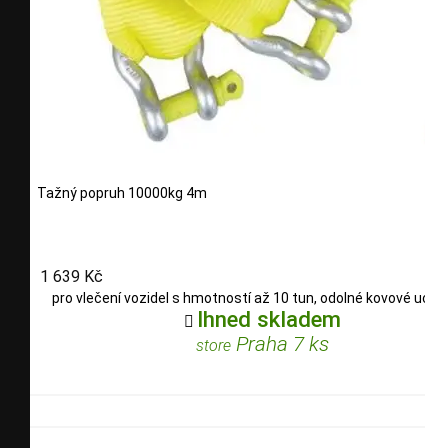
Tažný popruh 10000kg 4m
1 639 Kč
pro vlečení vozidel s hmotností až 10 tun, odolné kovové uchy
Ihned skladem

Praha 7 ks
store