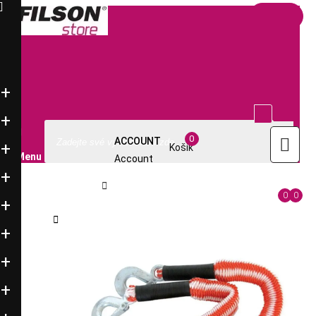

V pátek 7.8.2026 prodejna Praha-Uhříněves
otevřeno 9-12h 12:30-15h • Prodejna Brno-Vídeňská
otevřeno 9-15h (odstávka elektřiny)
Filsonstore Praha 10 Uhříněves - příjezd nyní pouze
ulicí Jindřicha Bubeníčka od Billy • ulice Františka
Diviše uzavřena ve směru od Petrovic •
Více zde


info@filsonstore.cz
+420-220 961 449

0

ACCOUNT
Košík
Menu
Account

0
0
