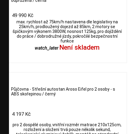
odpružená / černá
49 990 Kč
max. rychlost až 75km/h nastavena dle legislativy na
25km/h, prodloužený dojezd až 85km, 2 motory se
špičkovým výkonem 3800W, nosnost 125kg, pro dojíždění
do práce / dobrodružné jízdy, pokročilé bezpečnostní
funkce
Není skladem
watch_later
Půjčovna - Střešní autostan Aroso Eifel pro 2 osoby - s
ABS skořepinou / černý
4 197 Kč
pro 2 dospělé osoby, vnitřní rozměr matrace 210x125cm,
rozložení a složení trvá pouze několik sekund,