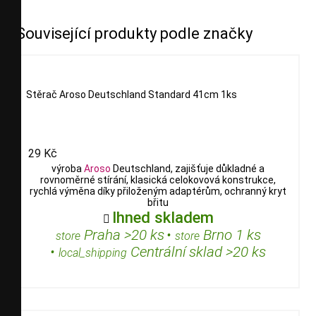
Související produkty podle značky
Stěrač Aroso Deutschland Standard 41cm 1ks
29 Kč
výroba
Aroso
Deutschland, zajišťuje důkladné a
rovnoměrné stírání, klasická celokovová konstrukce,
rychlá výměna díky přiloženým adaptérům, ochranný kryt
břitu
Ihned skladem

Praha >20 ks
•
Brno 1 ks
store
store
•
Centrální sklad >20 ks
local_shipping