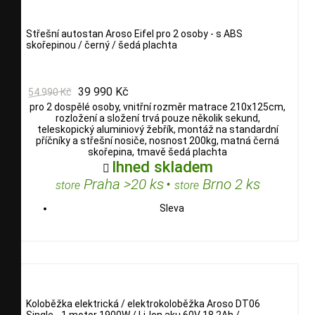
Střešní autostan Aroso Eifel pro 2 osoby - s ABS
skořepinou / černý / šedá plachta
39 990 Kč
54 990 Kč
pro 2 dospělé osoby, vnitřní rozměr matrace 210x125cm,
rozložení a složení trvá pouze několik sekund,
teleskopický aluminiový žebřík, montáž na standardní
příčníky a střešní nosiče, nosnost 200kg, matná černá
skořepina, tmavě šedá plachta
Ihned skladem

Praha >20 ks
•
Brno 2 ks
store
store
Sleva
Koloběžka elektrická / elektrokoloběžka Aroso DT06
Single - 1 motor 1900W / Li-Ion aku 60V 18.2Ah /