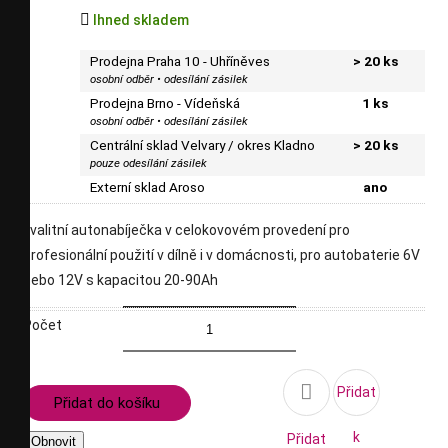

Ihned skladem
Prodejna Praha 10 - Uhříněves
> 20 ks
osobní odběr • odesílání zásilek
Prodejna Brno - Vídeňská
1 ks
osobní odběr • odesílání zásilek
Centrální sklad Velvary / okres Kladno
> 20 ks
pouze odesílání zásilek
Externí sklad Aroso
ano
kvalitní autonabíječka v celokovovém provedení pro
profesionální použití v dílně i v domácnosti, pro autobaterie 6V
nebo 12V s kapacitou 20-90Ah
Počet

Přidat
Přidat do košíku
k
Přidat