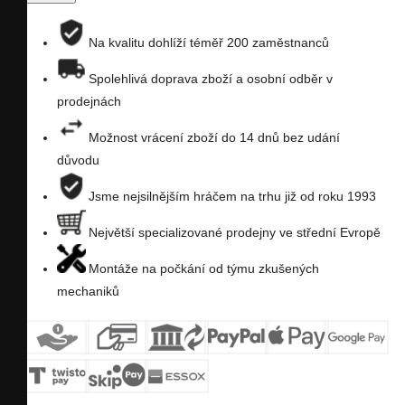
porovnání
na
Na kvalitu dohlíží téměř 200 zaměstnanců
seznam
Spolehlivá doprava zboží a osobní odběr v
prodejnách
přání
Možnost vrácení zboží do 14 dnů bez udání
důvodu
Jsme nejsilnějším hráčem na trhu již od roku 1993
Největší specializované prodejny ve střední Evropě
Montáže na počkání od týmu zkušených
mechaniků