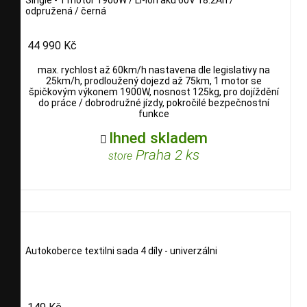
odpružená / černá
44 990 Kč
max. rychlost až 60km/h nastavena dle legislativy na
25km/h, prodloužený dojezd až 75km, 1 motor se
špičkovým výkonem 1900W, nosnost 125kg, pro dojíždění
do práce / dobrodružné jízdy, pokročilé bezpečnostní
funkce
Ihned skladem

Praha 2 ks
store
Autokoberce textilni sada 4 díly - univerzálni