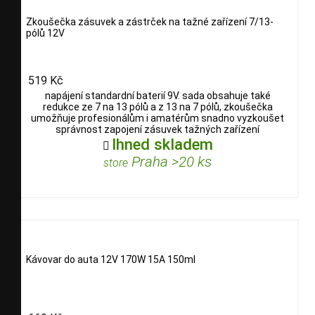
Zkoušečka zásuvek a zástrček na tažné zařízení 7/13-
pólů 12V
519 Kč
napájení standardní baterií 9V. sada obsahuje také
redukce ze 7 na 13 pólů a z 13 na 7 pólů, zkoušečka
umožňuje profesionálům i amatérům snadno vyzkoušet
správnost zapojení zásuvek tažných zařízení
Ihned skladem

Praha >20 ks
store
Kávovar do auta 12V 170W 15A 150ml