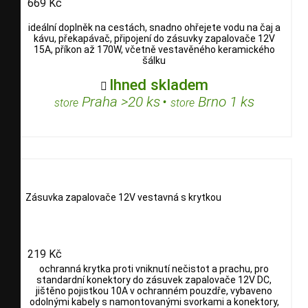
669 Kč
ideální doplněk na cestách, snadno ohřejete vodu na čaj a
kávu, překapávač, připojení do zásuvky zapalovače 12V
15A, příkon až 170W, včetně vestavěného keramického
šálku
Ihned skladem

Praha >20 ks
•
Brno 1 ks
store
store
Zásuvka zapalovače 12V vestavná s krytkou
219 Kč
ochranná krytka proti vniknutí nečistot a prachu, pro
standardní konektory do zásuvek zapalovače 12V DC,
jištěno pojistkou 10A v ochranném pouzdře, vybaveno
odolnými kabely s namontovanými svorkami a konektory,