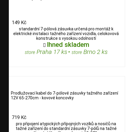
149 Kč
standardní 7-pólová zásuvka určená pro montáž k
elektrické instalaci tažného zařízení vozidla, celokovová
konstrukce s vysokou odolností
Ihned skladem

Praha 17 ks
•
Brno 2 ks
store
store
Prodlužovací kabel do 7-pólové zásuvky tažného zařízení
12V 65-270cm - kovové koncovky
719 Kč
pro připojení atypických přípojných vozíků a nosičů na
tažné zařízení do standardní zásuvky 7-pólů na tažné