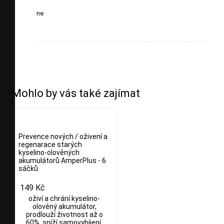
ne
Mohlo by vás také zajímat
Prevence nových / oživení a
regenarace starých
kyselino-olověných
akumulátorů AmperPlus - 6
sáčků
149 Kč
oživí a chrání kyselino-
olověný akumulátor,
prodlouží životnost až o
60%, sníží samovybíjení,