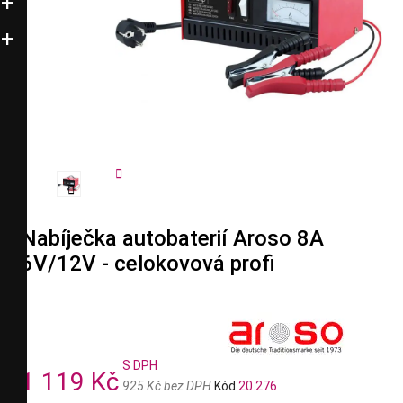


Nabíječka autobaterií Aroso 8A
6V/12V - celokovová profi
S DPH
1 119 Kč
925 Kč bez DPH
Kód
20.276