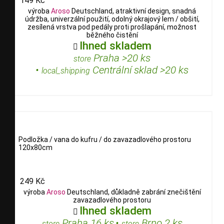
149 Kč
výroba
Aroso
Deutschland, atraktivní design, snadná
údržba, univerzální použití, odolný okrajový lem / obšití,
zesílená vrstva pod pedály proti prošlapání, možnost
běžného čistění
Ihned skladem

Praha >20 ks
store
•
Centrální sklad >20 ks
local_shipping
Podložka / vana do kufru / do zavazadlového prostoru
120x80cm
249 Kč
výroba
Aroso
Deutschland, důkladně zabrání znečištění
zavazadlového prostoru
Ihned skladem

Praha 16 ks
•
Brno 2 ks
store
store