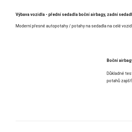
Výbava vozidla - přední sedadla boční airbagy, zadní sedad
Moderní přesné autopotahy / potahy na sedadla na celé vozidl
Boční airbag
Důkladné test
potahů zajišť