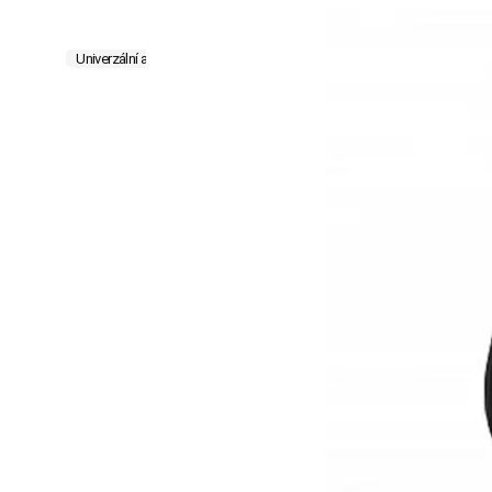
Univerzální autopotahy
Ochrana před znečištěním
Masážní potah