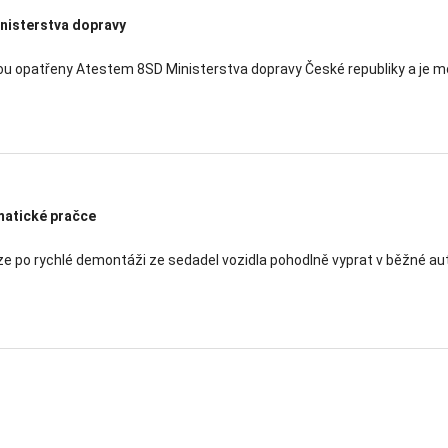
nisterstva dopravy
u opatřeny Atestem 8SD Ministerstva dopravy České republiky a je mož
matické pračce
ze po rychlé demontáži ze sedadel vozidla pohodlně vyprat v běžné au