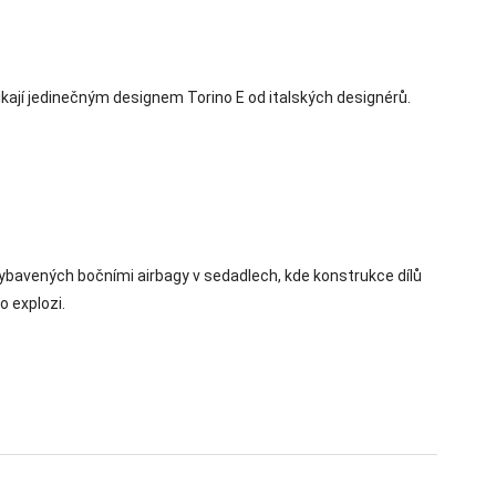
kají jedinečným designem Torino E od italských designérů.
vybavených bočními airbagy v sedadlech, kde konstrukce dílů
o explozi.