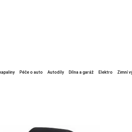
kapaliny
Péče o auto
Autodíly
Dílna a garáž
Elektro
Zimní v