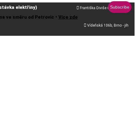
távka elektřiny)

Františka Diviše 68, Praha 10
řena ve směru od Petrovic •
Více zde

Vídeňská 106b, Brno - jih