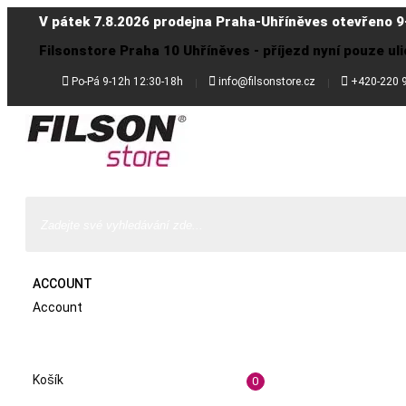
V pátek 7.8.2026 prodejna Praha-Uhříněves otevřeno 9
Filsonstore Praha 10 Uhříněves - příjezd nyní pouze uli



Po-Pá 9-12h 12:30-18h
info@filsonstore.cz
+420-220 
ACCOUNT
Account
Košík
0