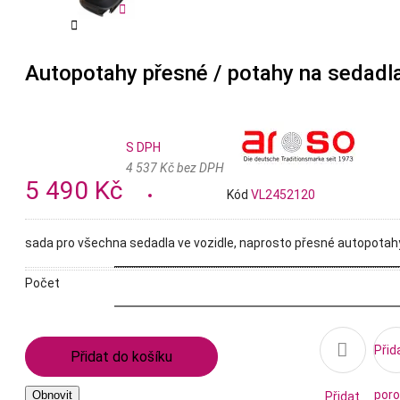


Autopotahy přesné / potahy na sedadla 
S DPH
4 537 Kč bez DPH
5 490 Kč
Kód
VL2452120
sada pro všechna sedadla ve vozidle, naprosto přesné autopotahy v
Počet

Přid
Přidat do košíku
poro
Přidat