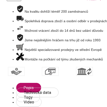
na
Na kvalitu dohlíží téměř 200 zaměstnanců
Spolehlivá doprava zboží a osobní odběr v prodejnách
seznam
Možnost vrácení zboží do 14 dnů bez udání důvodu
přání
Jsme nejsilnějším hráčem na trhu již od roku 1993
Největší specializované prodejny ve střední Evropě
Montáže na počkání od týmu zkušených mechaniků
Popis
Technická data
Tagy
Video