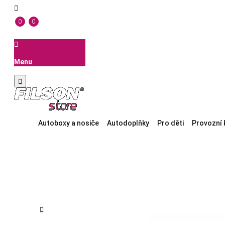

0
0

Menu

Autoboxy a nosiče
Autodoplňky
Pro děti
Provozní 
