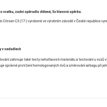
lo vcelku, zadní opěradlo dělené, 5x hlavová opěrka.
o Citroen C3 (17-) vyrobené ve výrobním závodě v České republice vyni
y v sedadlech
ování zahrnuje také testy nehořlavosti materiálu a testování u vozů 
uje správné protržení homologovaných švů a směrování airbagu při jeh