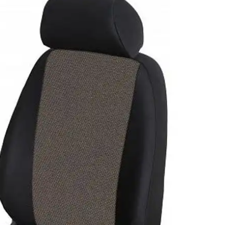
y
Vyhřívané potahy
Potahy na jedno sedadlo
Potahy na přední sedadla