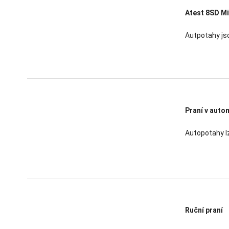
Atest 8SD Mi
Autpotahy jso
Praní v auto
Autopotahy l
Ruční praní