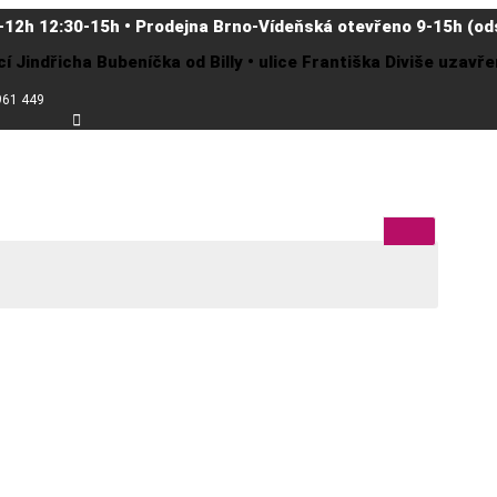
-12h 12:30-15h • Prodejna Brno-Vídeňská otevřeno 9-15h (ods
cí Jindřicha Bubeníčka od Billy • ulice Františka Diviše uzav
961 449
