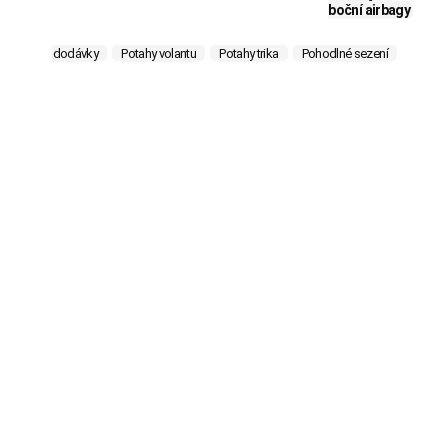
boční airbagy
Potahy pro dodávky
Potahy volantu
Potahy trika
Pohodlné sezení