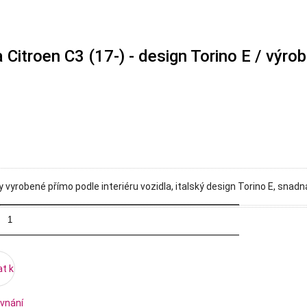
Citroen C3 (17-) - design Torino E / výro
yrobené přímo podle interiéru vozidla, italský design Torino E, snadn
at k
vnání