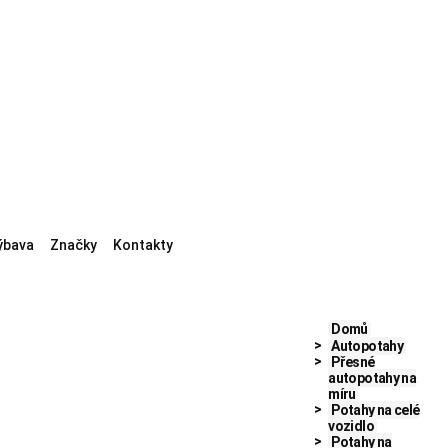
ýbava
Značky
Kontakty
Domů
Autopotahy
Přesné
autopotahy na
míru
Potahy na celé
vozidlo
Potahy na