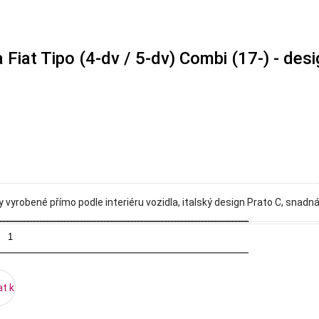
Fiat Tipo (4-dv / 5-dv) Combi (17-) - desi
vyrobené přímo podle interiéru vozidla, italský design Prato C, snadná
at k