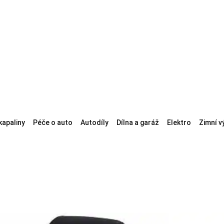
kapaliny
Péče o auto
Autodíly
Dílna a garáž
Elektro
Zimní v