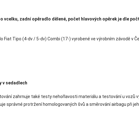
lo vcelku, zadní opěradlo dělené, počet hlavových opěrek je dle poč
o Fiat Tipo (4-dv / 5-dv) Combi (17-) vyrobené ve výrobním závodě v Č
y v sedadlech
ování zahrnuje také testy nehořlavosti materiálu a testování u vozů 
uje správné protržení homologovaných švů a směrování airbagu při jeh