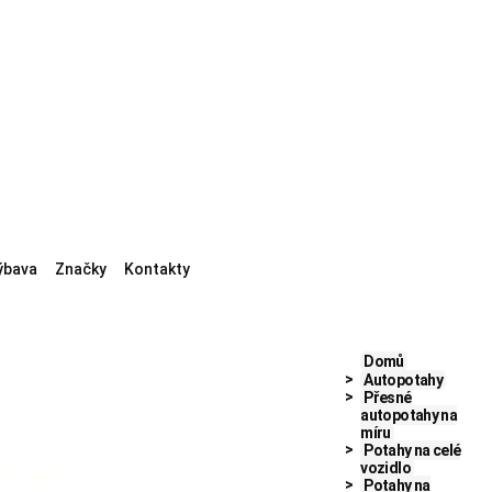
ýbava
Značky
Kontakty
Domů
Autopotahy
Přesné
autopotahy na
míru
Potahy na celé
vozidlo
Potahy na