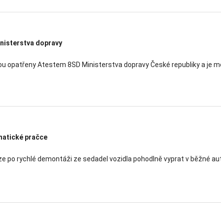
nisterstva dopravy
u opatřeny Atestem 8SD Ministerstva dopravy České republiky a je mož
matické pračce
ze po rychlé demontáži ze sedadel vozidla pohodlně vyprat v běžné au