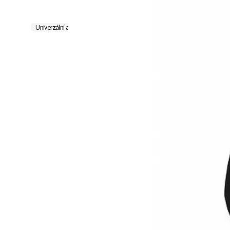
Univerzální autopotahy
Ochrana před znečištěním
Masážní potah