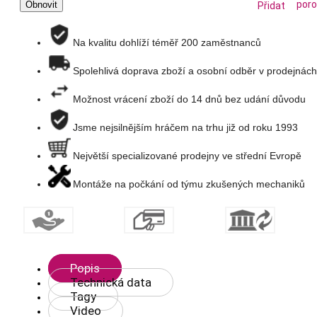
poro
Přidat
na
Na kvalitu dohlíží téměř 200 zaměstnanců
Spolehlivá doprava zboží a osobní odběr v prodejnách
seznam
Možnost vrácení zboží do 14 dnů bez udání důvodu
přání
Jsme nejsilnějším hráčem na trhu již od roku 1993
Největší specializované prodejny ve střední Evropě
Montáže na počkání od týmu zkušených mechaniků
Popis
Technická data
Tagy
Video