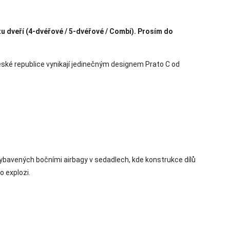
tu dveří (4-dvéřové / 5-dvéřové / Combi). Prosím do
eské republice vynikají jedinečným designem Prato C od
vybavených bočními airbagy v sedadlech, kde konstrukce dílů
o explozi.