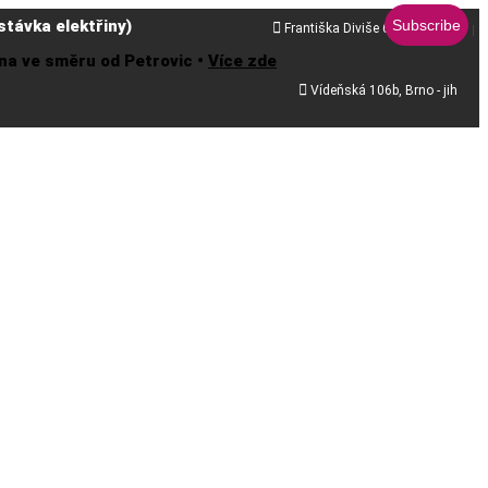
távka elektřiny)

Františka Diviše 68, Praha 10
řena ve směru od Petrovic •
Více zde

Vídeňská 106b, Brno - jih