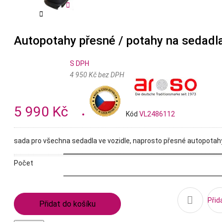


Autopotahy přesné / potahy na sedadla 
S DPH
4 950 Kč bez DPH
5 990 Kč
Kód
VL2486112
sada pro všechna sedadla ve vozidle, naprosto přesné autopotahy 
Počet

Přid
Přidat do košíku