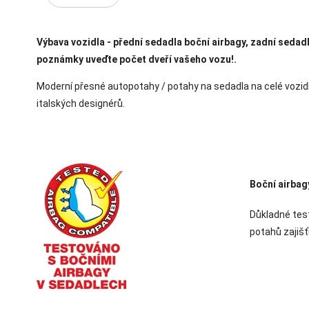
Výbava vozidla - přední sedadla boční airbagy, zadní sedad
poznámky uveďte počet dveří vašeho vozu!.
Moderní přesné autopotahy / potahy na sedadla na celé vozidl
italských designérů.
Boční airbag
Důkladné test
potahů zajišť