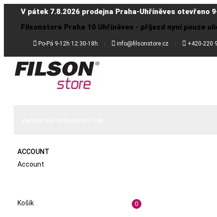
V pátek 7.8.2026 prodejna Praha-Uhříněves otevřeno 9
Filsonstore Praha 10 Uhříněves - příjezd nyní pouze uli



Po-Pá 9-12h 12:30-18h
info@filsonstore.cz
+420-220 
ACCOUNT
Account
Košík
0