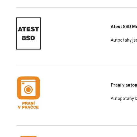
Atest 8SD Mi
Autpotahy jso
Praní v auto
Autopotahy l