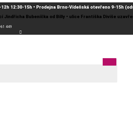
-12h 12:30-15h • Prodejna Brno-Vídeňská otevřeno 9-15h (ods
cí Jindřicha Bubeníčka od Billy • ulice Františka Diviše uzav
961 449
