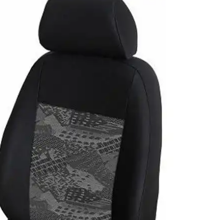
y
Vyhřívané potahy
Potahy na jedno sedadlo
Potahy na přední sedadla