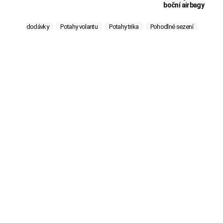
boční airbagy
Potahy pro dodávky
Potahy volantu
Potahy trika
Pohodlné sezení