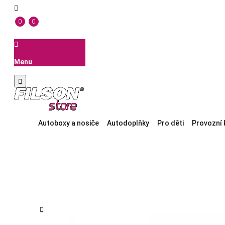

0
0

Menu

Autoboxy a nosiče
Autodoplňky
Pro děti
Provozní 
