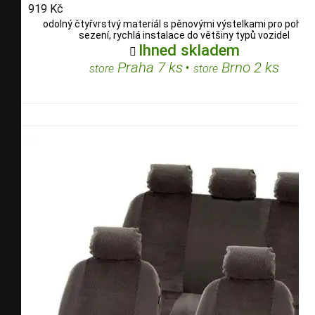
919 Kč
odolný čtyřvrstvý materiál s pěnovými výstelkami pro pohod
sezení, rychlá instalace do většiny typů vozidel
Ihned skladem

Praha 7 ks
•
Brno 2 ks
store
store