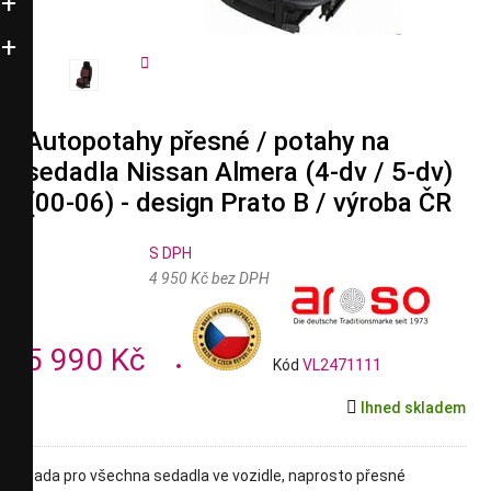


Autopotahy přesné / potahy na
sedadla Nissan Almera (4-dv / 5-dv)
(00-06) - design Prato B / výroba ČR
S DPH
4 950 Kč bez DPH
5 990 Kč
Kód
VL2471111

Ihned skladem
sada pro všechna sedadla ve vozidle, naprosto přesné