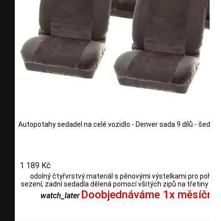
Autopotahy sedadel na celé vozidlo - Denver sada 9 dílů - šedé
1 189 Kč
odolný čtyřvrstvý materiál s pěnovými výstelkami pro pohod
sezení, zadní sedadla dělená pomocí všitých zipů na třetiny i po
Doobjednáváme 1x měsíčně
watch_later