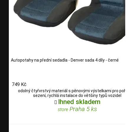
Autopotahy na přední sedadla - Denver sada 4 díly - černé
749 Kč
odolný čtyřvrstvý materiál s pěnovými výstelkami pro pohod
sezení, rychlá instalace do většiny typů vozidel
Ihned skladem

Praha 5 ks
store