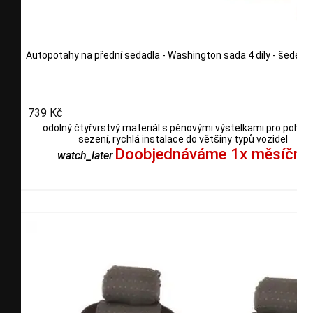
Autopotahy na přední sedadla - Washington sada 4 díly - šedé
739 Kč
odolný čtyřvrstvý materiál s pěnovými výstelkami pro pohod
sezení, rychlá instalace do většiny typů vozidel
Doobjednáváme 1x měsíčně
watch_later