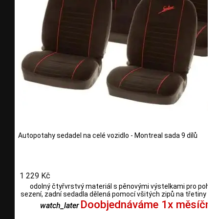
Autopotahy sedadel na celé vozidlo - Montreal sada 9 dílů
1 229 Kč
odolný čtyřvrstvý materiál s pěnovými výstelkami pro pohod
sezení, zadní sedadla dělená pomocí všitých zipů na třetiny i po
Doobjednáváme 1x měsíčně
watch_later