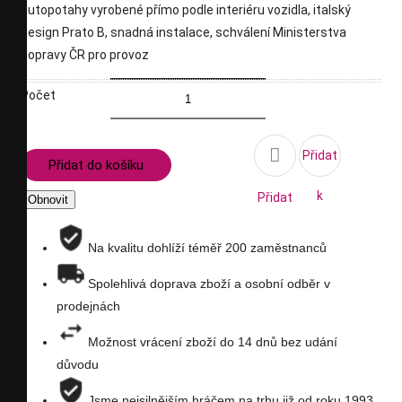
autopotahy vyrobené přímo podle interiéru vozidla, italský
design Prato B, snadná instalace, schválení Ministerstva
dopravy ČR pro provoz
Počet

Přidat
Přidat do košíku
k
Přidat
porovnání
na
Na kvalitu dohlíží téměř 200 zaměstnanců
seznam
Spolehlivá doprava zboží a osobní odběr v
prodejnách
přání
Možnost vrácení zboží do 14 dnů bez udání
důvodu
Jsme nejsilnějším hráčem na trhu již od roku 1993