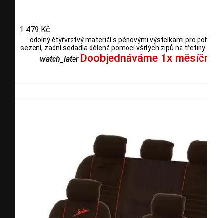
1 479 Kč
odolný čtyřvrstvý materiál s pěnovými výstelkami pro pohod
sezení, zadní sedadla dělená pomocí všitých zipů na třetiny i po
Doobjednáváme 1x měsíčně
watch_later