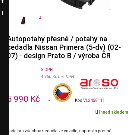


Autopotahy přesné / potahy na
sedadla Nissan Primera (5-dv) (02-
07) - design Prato B / výroba ČR
S DPH
4 950 Kč bez DPH
5 990 Kč
Kód
VL2468111

Ihned skladem
sada pro všechna sedadla ve vozidle, naprosto přesné