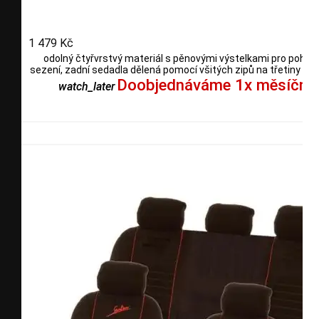
1 479 Kč
odolný čtyřvrstvý materiál s pěnovými výstelkami pro pohod
sezení, zadní sedadla dělená pomocí všitých zipů na třetiny i po
Doobjednáváme 1x měsíčně
watch_later