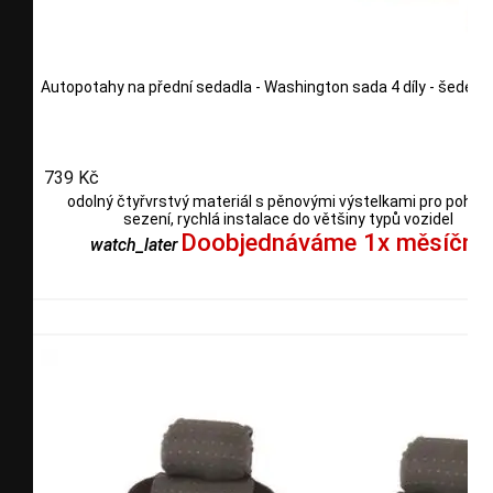
Autopotahy na přední sedadla - Washington sada 4 díly - šedé
739 Kč
odolný čtyřvrstvý materiál s pěnovými výstelkami pro pohod
sezení, rychlá instalace do většiny typů vozidel
Doobjednáváme 1x měsíčně
watch_later