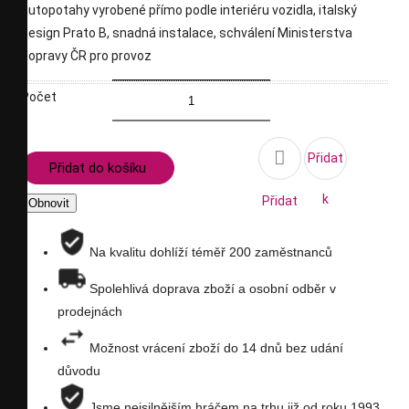
autopotahy vyrobené přímo podle interiéru vozidla, italský
design Prato B, snadná instalace, schválení Ministerstva
dopravy ČR pro provoz
Počet

Přidat
Přidat do košíku
k
Přidat
porovnání
na
Na kvalitu dohlíží téměř 200 zaměstnanců
seznam
Spolehlivá doprava zboží a osobní odběr v
prodejnách
přání
Možnost vrácení zboží do 14 dnů bez udání
důvodu
Jsme nejsilnějším hráčem na trhu již od roku 1993