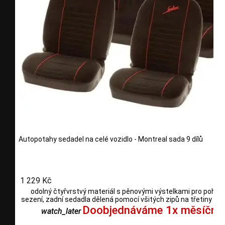
Autopotahy sedadel na celé vozidlo - Montreal sada 9 dílů
1 229 Kč
odolný čtyřvrstvý materiál s pěnovými výstelkami pro pohod
sezení, zadní sedadla dělená pomocí všitých zipů na třetiny i po
Doobjednáváme 1x měsíčně
watch_later