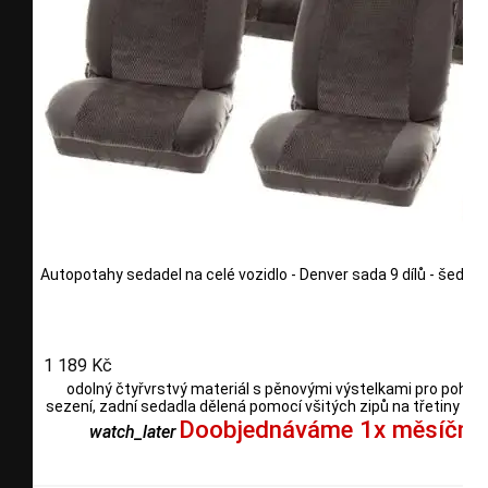
Autopotahy sedadel na celé vozidlo - Denver sada 9 dílů - šedé
1 189 Kč
odolný čtyřvrstvý materiál s pěnovými výstelkami pro pohod
sezení, zadní sedadla dělená pomocí všitých zipů na třetiny i po
Doobjednáváme 1x měsíčně
watch_later