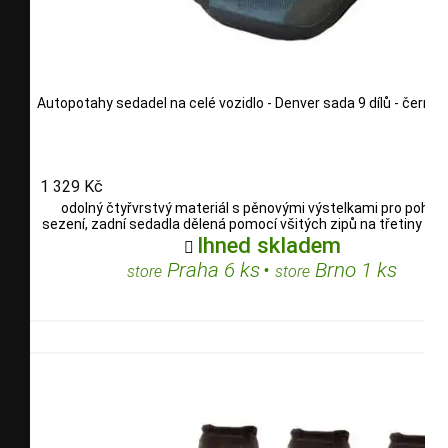
Autopotahy sedadel na celé vozidlo - Denver sada 9 dílů - černé
1 329 Kč
odolný čtyřvrstvý materiál s pěnovými výstelkami pro pohod
sezení, zadní sedadla dělená pomocí všitých zipů na třetiny i po
Ihned skladem

Praha 6 ks
•
Brno 1 ks
store
store