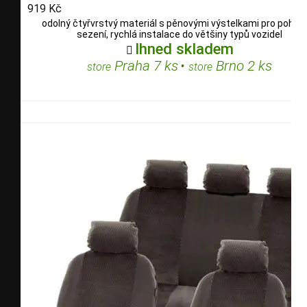
919 Kč
odolný čtyřvrstvý materiál s pěnovými výstelkami pro pohod
sezení, rychlá instalace do většiny typů vozidel
Ihned skladem

Praha 7 ks
•
Brno 2 ks
store
store