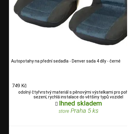
Autopotahy na přední sedadla - Denver sada 4 díly - černé
749 Kč
odolný čtyřvrstvý materiál s pěnovými výstelkami pro pohod
sezení, rychlá instalace do většiny typů vozidel
Ihned skladem

Praha 5 ks
store