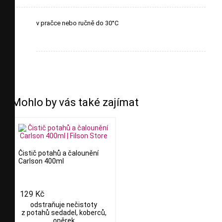
v pračce nebo ručně do 30°C
Mohlo by vás také zajímat
Čistič potahů a čalounění
Carlson 400ml
129 Kč
odstraňuje nečistoty
z potahů sedadel, koberců,
opěrek