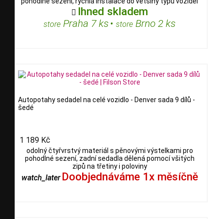
pohodlné sezení, rychlá instalace do většiny typů vozidel
Ihned skladem

Praha 7 ks
•
Brno 2 ks
store
store
Autopotahy sedadel na celé vozidlo - Denver sada 9 dílů -
šedé
1 189 Kč
odolný čtyřvrstvý materiál s pěnovými výstelkami pro
pohodlné sezení, zadní sedadla dělená pomocí všitých
zipů na třetiny i poloviny
Doobjednáváme 1x měsíčně
watch_later