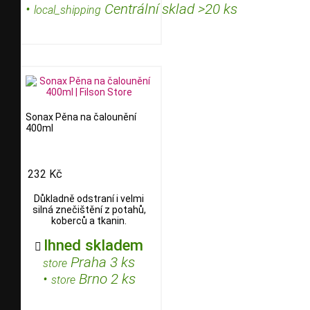
•
Centrální sklad >20 ks
local_shipping
Sonax Pěna na čalounění
400ml
232 Kč
Důkladně odstraní i velmi
silná znečištění z potahů,
koberců a tkanin.
Ihned skladem

Praha 3 ks
store
•
Brno 2 ks
store