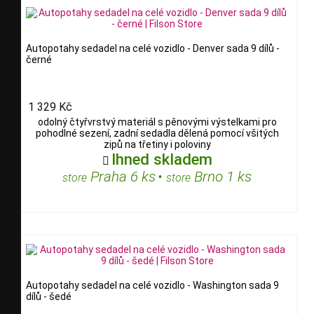
Autopotahy sedadel na celé vozidlo - Denver sada 9 dílů -
černé
1 329 Kč
odolný čtyřvrstvý materiál s pěnovými výstelkami pro
pohodlné sezení, zadní sedadla dělená pomocí všitých
zipů na třetiny i poloviny
Ihned skladem

Praha 6 ks
•
Brno 1 ks
store
store
Autopotahy sedadel na celé vozidlo - Washington sada 9
dílů - šedé