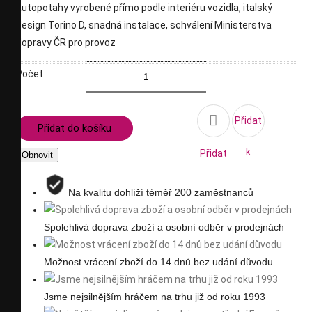
autopotahy vyrobené přímo podle interiéru vozidla, italský
design Torino D, snadná instalace, schválení Ministerstva
dopravy ČR pro provoz
Počet

Přidat
Přidat do košíku
k
Přidat
porovnání
na
Na kvalitu dohlíží téměř 200 zaměstnanců
seznam
Spolehlivá doprava zboží a osobní odběr v prodejnách
přání
Možnost vrácení zboží do 14 dnů bez udání důvodu
Jsme nejsilnějším hráčem na trhu již od roku 1993