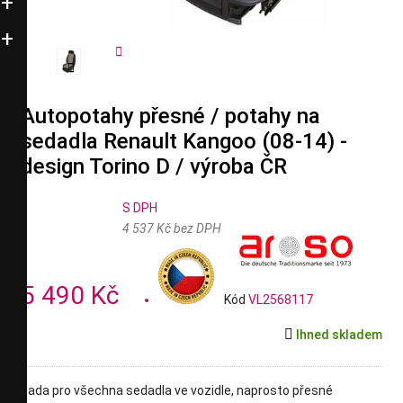


Autopotahy přesné / potahy na
sedadla Renault Kangoo (08-14) -
design Torino D / výroba ČR
S DPH
4 537 Kč bez DPH
5 490 Kč
Kód
VL2568117

Ihned skladem
sada pro všechna sedadla ve vozidle, naprosto přesné