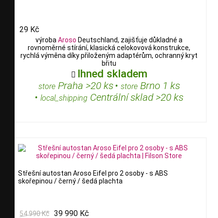
29 Kč
výroba
Aroso
Deutschland, zajišťuje důkladné a
rovnoměrné stírání, klasická celokovová konstrukce,
rychlá výměna díky přiloženým adaptérům, ochranný kryt
břitu
Ihned skladem

Praha >20 ks
•
Brno 1 ks
store
store
•
Centrální sklad >20 ks
local_shipping
Střešní autostan Aroso Eifel pro 2 osoby - s ABS
skořepinou / černý / šedá plachta
39 990 Kč
54 990 Kč