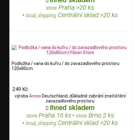

Praha >20 ks
store
•
Centrální sklad >20 ks
local_shipping
Podložka / vana do kufru / do zavazadlového prostoru
120x80cm
249 Kč
výroba
Aroso
Deutschland, důkladně zabrání znečištění
zavazadlového prostoru
Ihned skladem

Praha 16 ks
•
Brno 2 ks
store
store
•
Centrální sklad >20 ks
local_shipping