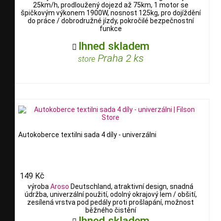
25km/h, prodloužený dojezd až 75km, 1 motor se
špičkovým výkonem 1900W, nosnost 125kg, pro dojíždění
do práce / dobrodružné jízdy, pokročilé bezpečnostní
funkce
Ihned skladem

Praha 2 ks
store
Autokoberce textilni sada 4 díly - univerzálni
149 Kč
výroba
Aroso
Deutschland, atraktivní design, snadná
údržba, univerzální použití, odolný okrajový lem / obšití,
zesílená vrstva pod pedály proti prošlapání, možnost
běžného čistění
Ihned skladem