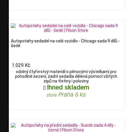
Autopotahy sedadel na celé vozidlo - Chicago sada 9 dílů -
šedé
1 029 Kč
odolný čtyřvrstvý materiál s pěnovými výstelkami pro
pohodlné sezení, zadní sedadla dělená pomocí všitých
zipů na třetiny i poloviny
Ihned skladem

Praha 6 ks
store