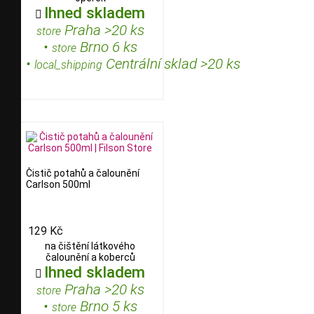
Ihned skladem

Praha >20 ks
store
•
Brno 6 ks
store
•
Centrální sklad >20 ks
local_shipping
Čistič potahů a čalounění
Carlson 500ml
129 Kč
na čištění látkového
čalounění a koberců
Ihned skladem

Praha >20 ks
store
•
Brno 5 ks
store