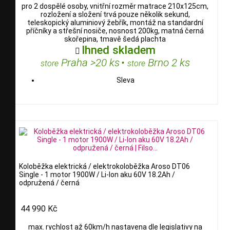
pro 2 dospělé osoby, vnitřní rozměr matrace 210x125cm,
rozložení a složení trvá pouze několik sekund,
teleskopický aluminiový žebřík, montáž na standardní
příčníky a střešní nosiče, nosnost 200kg, matná černá
skořepina, tmavě šedá plachta
Ihned skladem

Praha >20 ks
•
Brno 2 ks
store
store
Sleva
Koloběžka elektrická / elektrokoloběžka Aroso DT06
Single - 1 motor 1900W / Li-Ion aku 60V 18.2Ah /
odpružená / černá
44 990 Kč
max. rychlost až 60km/h nastavena dle legislativy na