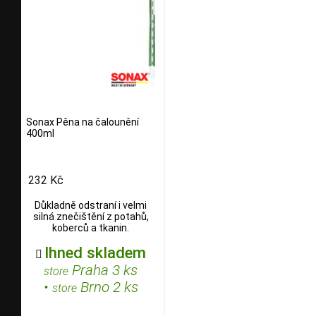
Sonax Pěna na čalounění
400ml
232 Kč
Důkladně odstraní i velmi
silná znečištění z potahů,
koberců a tkanin.
Ihned skladem

Praha 3 ks
store
•
Brno 2 ks
store