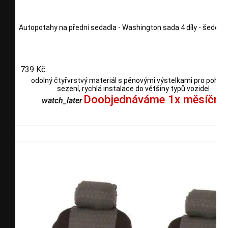
Autopotahy na přední sedadla - Washington sada 4 díly - šedé
739 Kč
odolný čtyřvrstvý materiál s pěnovými výstelkami pro pohod
sezení, rychlá instalace do většiny typů vozidel
Doobjednáváme 1x měsíčně
watch_later