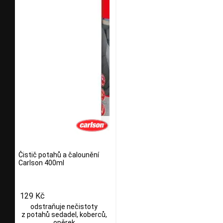
Čistič potahů a čalounění
Carlson 400ml
129 Kč
odstraňuje nečistoty
z potahů sedadel, koberců,
opěrek