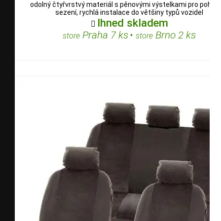
odolný čtyřvrstvý materiál s pěnovými výstelkami pro pohod
sezení, rychlá instalace do většiny typů vozidel
Ihned skladem

Praha 7 ks
•
Brno 2 ks
store
store