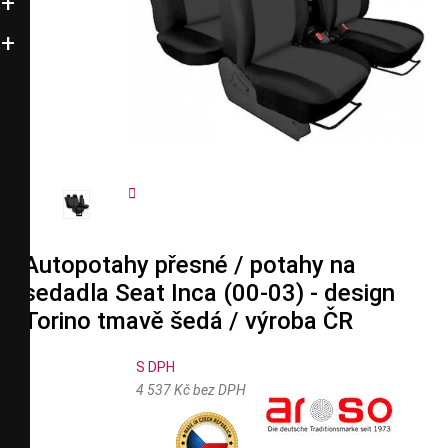


Autopotahy přesné / potahy na
sedadla Seat Inca (00-03) - design
Torino tmavě šedá / výroba ČR
S DPH
4 537 Kč bez DPH