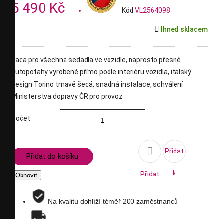
5 490 Kč
Kód
VL2564098

Ihned skladem
sada pro všechna sedadla ve vozidle, naprosto přesné
autopotahy vyrobené přímo podle interiéru vozidla, italský
design Torino tmavě šedá, snadná instalace, schválení
Ministerstva dopravy ČR pro provoz
Počet

Přidat
Přidat do košíku
k
Přidat
porovnání
na
Na kvalitu dohlíží téměř 200 zaměstnanců
seznam