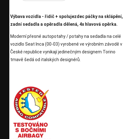
Výbava vozidla - řidič + spolujezdec páčky na sklápění,
zadní sedadla a opěradla dělená, 4x hlavová opěrka.
Moderní přesné autopotahy / potahy na sedadla na celé
vozidlo Seat Inca (00-03) vyrobené ve výrobním závodě v
České republice vynikají jedinečným designem Torino
tmavě šedá od italských designérů.