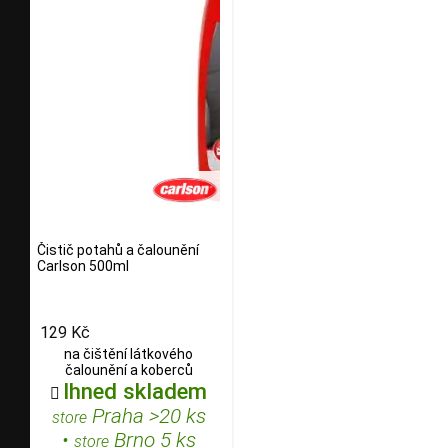
Čistič potahů a čalounění
Carlson 500ml
129 Kč
na čištění látkového
čalounění a koberců
Ihned skladem

Praha >20 ks
store
•
Brno 5 ks
store