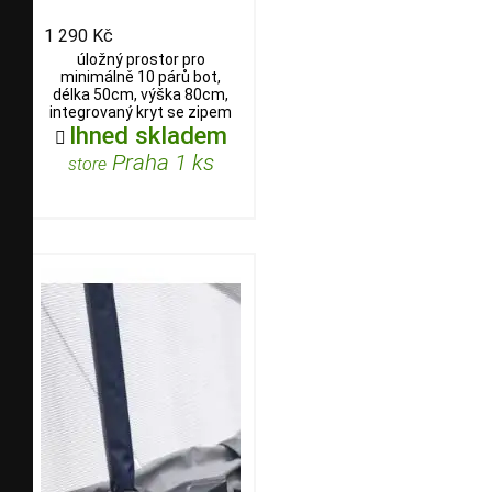
1 290 Kč
úložný prostor pro
minimálně 10 párů bot,
délka 50cm, výška 80cm,
integrovaný kryt se zipem
Ihned skladem

Praha 1 ks
store