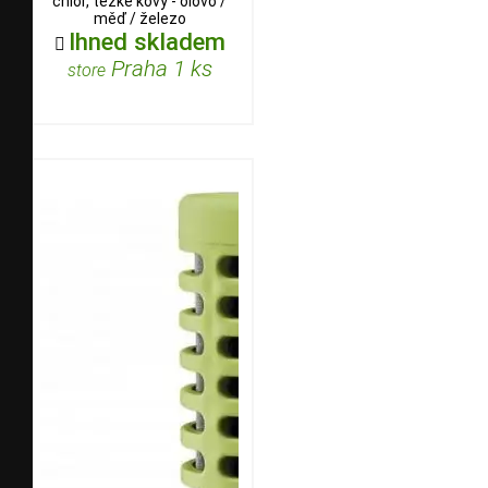
chlór, těžké kovy - olovo /
měď / železo
Ihned skladem

Praha 1 ks
store