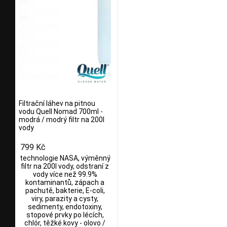
Filtrační láhev na pitnou
vodu Quell Nomad 700ml -
modrá / modrý filtr na 200l
vody
799 Kč
technologie NASA, výměnný
filtr na 200l vody, odstraní z
vody více než 99.9%
kontaminantů, zápach a
pachutě, bakterie, E-coli,
viry, parazity a cysty,
sedimenty, endotoxiny,
stopové prvky po lécích,
chlór, těžké kovy - olovo /