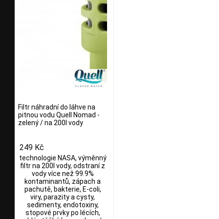
Filtr náhradní do láhve na
pitnou vodu Quell Nomad -
zelený / na 200l vody
249 Kč
technologie NASA, výměnný
filtr na 200l vody, odstraní z
vody více než 99.9%
kontaminantů, zápach a
pachutě, bakterie, E-coli,
viry, parazity a cysty,
sedimenty, endotoxiny,
stopové prvky po lécích,