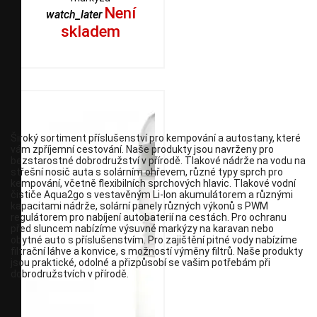
Není
watch_later
skladem
Široký sortiment příslušenství pro kempování a autostany, které
vám zpříjemní cestování. Naše produkty jsou navrženy pro
bezstarostné dobrodružství v přírodě. Tlakové nádrže na vodu na
střešní nosič auta s solárním ohřevem, různé typy sprch pro
kempování, včetně flexibilních sprchových hlavic. Tlakové vodní
čističe Aqua2go s vestavěným Li-Ion akumulátorem a různými
kapacitami nádrže, solární panely různých výkonů s PWM
regulátorem pro nabíjení autobaterií na cestách. Pro ochranu
před sluncem nabízíme výsuvné markýzy na karavan nebo
obytné auto s příslušenstvím. Pro zajištění pitné vody nabízíme
filtrační láhve a konvice, s možností výměny filtrů. Naše produkty
jsou praktické, odolné a přizpůsobí se vašim potřebám při
dobrodružstvích v přírodě.