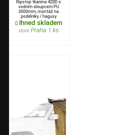
Ripstop tkanina 420D s
vodním sloupcem PU
3000mm, montáž na
podélníky / hagusy
Ihned skladem

Praha 1 ks
store