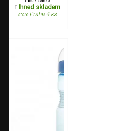
měď / železo
Ihned skladem

Praha 4 ks
store