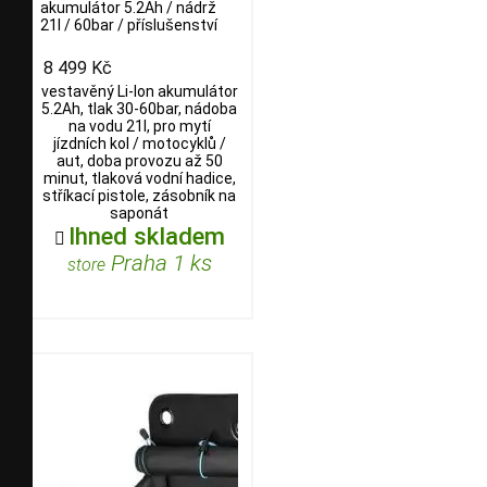
akumulátor 5.2Ah / nádrž
21l / 60bar / příslušenství
8 499 Kč
vestavěný Li-Ion akumulátor
5.2Ah, tlak 30-60bar, nádoba
na vodu 21l, pro mytí
jízdních kol / motocyklů /
aut, doba provozu až 50
minut, tlaková vodní hadice,
stříkací pistole, zásobník na
saponát
Ihned skladem

Praha 1 ks
store