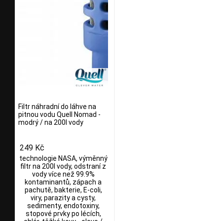
Filtr náhradní do láhve na
pitnou vodu Quell Nomad -
modrý / na 200l vody
249 Kč
technologie NASA, výměnný
filtr na 200l vody, odstraní z
vody více než 99.9%
kontaminantů, zápach a
pachutě, bakterie, E-coli,
viry, parazity a cysty,
sedimenty, endotoxiny,
stopové prvky po lécích,