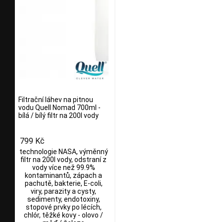
Filtrační láhev na pitnou
vodu Quell Nomad 700ml -
bílá / bílý filtr na 200l vody
799 Kč
technologie NASA, výměnný
filtr na 200l vody, odstraní z
vody více než 99.9%
kontaminantů, zápach a
pachutě, bakterie, E-coli,
viry, parazity a cysty,
sedimenty, endotoxiny,
stopové prvky po lécích,
chlór, těžké kovy - olovo /