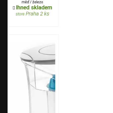
měď / železo
Ihned skladem

Praha 2 ks
store