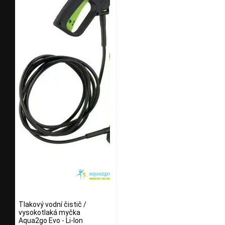
Tlakový vodní čistič /
vysokotlaká myčka
Aqua2go Evo - Li-Ion