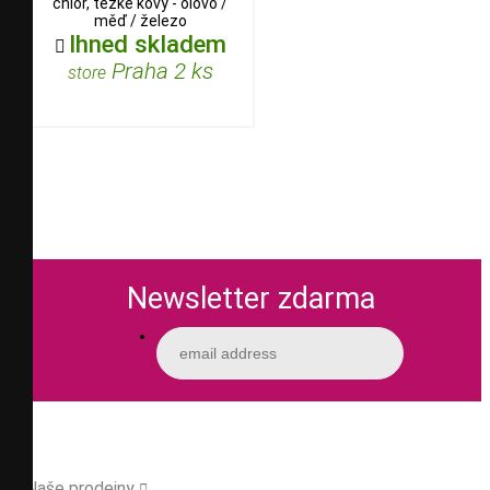
chlór, těžké kovy - olovo /
měď / železo
Ihned skladem

Praha 2 ks
store
Newsletter zdarma
Naše prodejny
