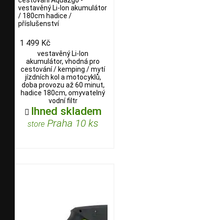
cestování Aqua2go -
vestavěný Li-Ion akumulátor
/ 180cm hadice /
příslušenství
1 499 Kč
vestavěný Li-Ion
akumulátor, vhodná pro
cestování / kemping / mytí
jízdních kol a motocyklů,
doba provozu až 60 minut,
hadice 180cm, omyvatelný
vodní filtr
Ihned skladem

Praha 10 ks
store