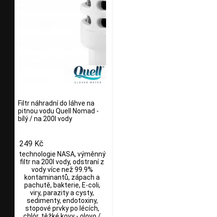
Filtr náhradní do láhve na
pitnou vodu Quell Nomad -
bílý / na 200l vody
249 Kč
technologie NASA, výměnný
filtr na 200l vody, odstraní z
vody více než 99.9%
kontaminantů, zápach a
pachutě, bakterie, E-coli,
viry, parazity a cysty,
sedimenty, endotoxiny,
stopové prvky po lécích,
chlór, těžké kovy - olovo /