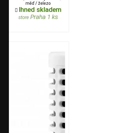
měď / železo
Ihned skladem

Praha 1 ks
store