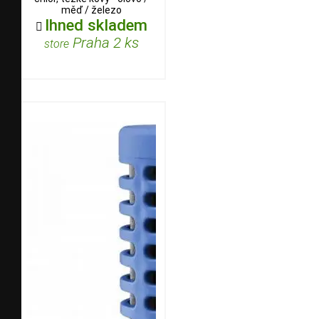
měď / železo
Ihned skladem

Praha 2 ks
store