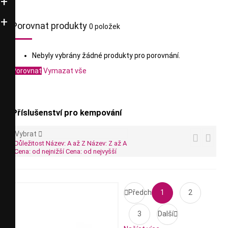
Porovnat produkty
0 položek
Nebyly vybrány žádné produkty pro porovnání.
Porovnat
Vymazat vše
Příslušenství pro kempování
Vybrat



Důležitost
Název: A až Z
Název: Z až A
Cena: od nejnižší
Cena: od nejvyšší

Předchozí
1
2
3
Další
