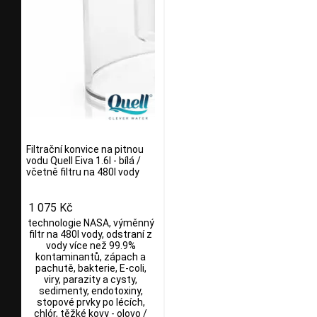
Filtrační konvice na pitnou
vodu Quell Eiva 1.6l - bílá /
včetně filtru na 480l vody
1 075 Kč
technologie NASA, výměnný
filtr na 480l vody, odstraní z
vody více než 99.9%
kontaminantů, zápach a
pachutě, bakterie, E-coli,
viry, parazity a cysty,
sedimenty, endotoxiny,
stopové prvky po lécích,
chlór, těžké kovy - olovo /