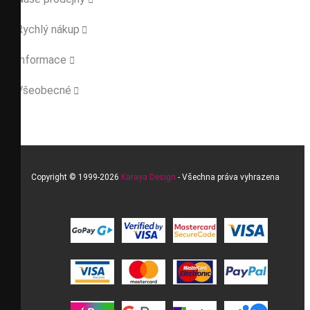
Rychlý nákup

Informace

Všeobecné

Copyright © 1999-2026
Karaya Design
- Všechna práva vyhrazena