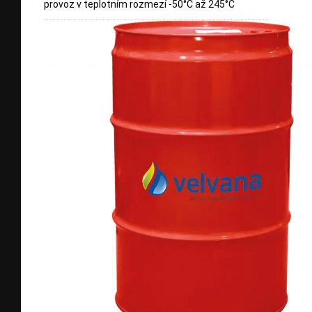
provoz v teplotním rozmezí -50°C až 245°C