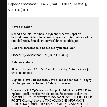
Odpovídá normám ISO 4925, SAE J 1703 f, FM VSS §
571.116 (DOT 3).
Návod k použití
Návod k použití: Při plnění či výměně brzdové kapaliny
bezpodmínečně dodržujte pokyny výrobce motorového vozidla.
Působí škodlivě nalak. Pootevření ihned spotřebujte.
Složení / informace o nebezpečných složkách
Složení: 2,2-oxydiethan-1-ol (CAS: 111-46-6).
Skladovatelnost
Skladovatelnost: 36 měsíců od data výroby. Datum výroby je
uvedeno na obalu.
Signální slovo / Standardní věty o nebezpečnosti / Pokyny
pro bezpečné zacházení / Další informace
Varování. H319 Způsobuje vážné podráždění očí. H373 Může
způsobit poškození ledvin při prodloužené nebo opakované
expozici. P102: Uchovávejte mimo dosah dětí. P301+P310: PŘI
POŽITÍ: Okamžitě volejte TOXIKOLOGICKÉ INFORMAČNÍ
STŘEDISKO / lékaře. P305+P351+P338: PŘI ZASAŽENÍ OČÍ: