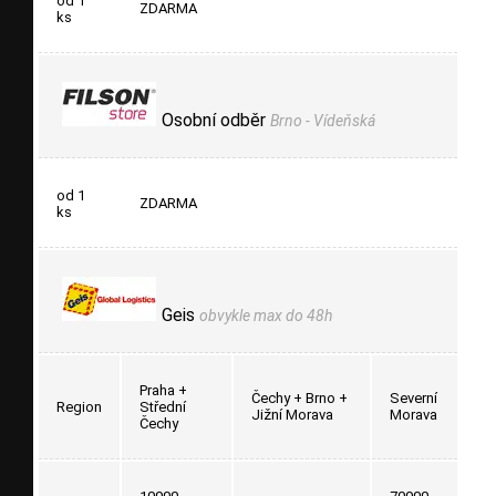
od 1
ZDARMA
ks
Osobní odběr
Brno - Vídeňská
od 1
ZDARMA
ks
Geis
obvykle max do 48h
Praha +
Čechy + Brno +
Severní
Region
Střední
Jižní Morava
Morava
Čechy