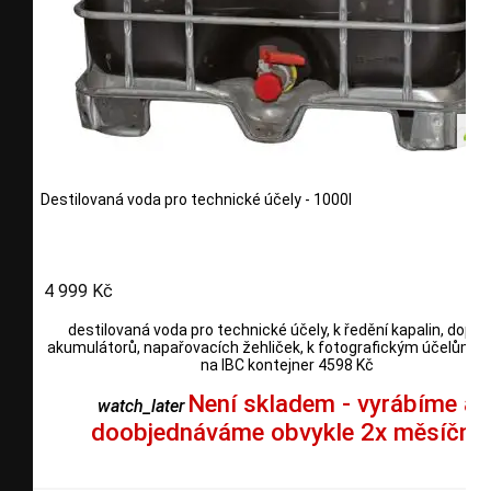
Destilovaná voda pro technické účely - 1000l
4 999 Kč
destilovaná voda pro technické účely, k ředění kapalin, dopln
akumulátorů, napařovacích žehliček, k fotografickým účelům, 
na IBC kontejner 4598 Kč
Není skladem - vyrábíme a
watch_later
doobjednáváme obvykle 2x měsíčně