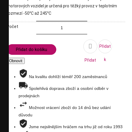
motorových vozidel je určená pro těžký provoz v teplotním
rozmezí -50°C až 245°C
Počet

Přidat
Přidat do košíku
k
Přidat
porovnání
na
Na kvalitu dohlíží téměř 200 zaměstnanců
seznam
Spolehlivá doprava zboží a osobní odběr v
prodejnách
přání
Možnost vrácení zboží do 14 dnů bez udání
důvodu
Jsme nejsilnějším hráčem na trhu již od roku 1993