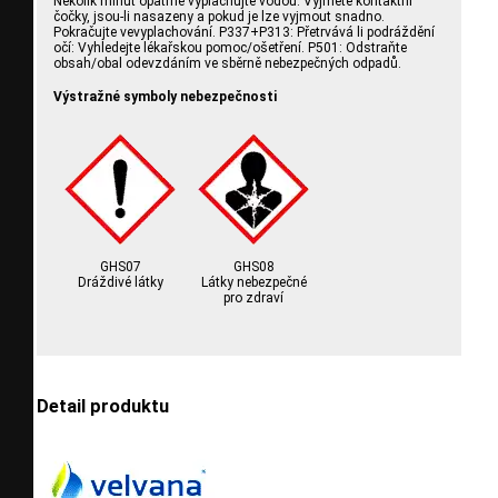
Několik minut opatrně vyplachujte vodou. Vyjměte kontaktní
čočky, jsou-li nasazeny a pokud je lze vyjmout snadno.
Pokračujte vevyplachování. P337+P313: Přetrvává li podráždění
očí: Vyhledejte lékařskou pomoc/ošetření. P501: Odstraňte
obsah/obal odevzdáním ve sběrně nebezpečných odpadů.
Výstražné symboly nebezpečnosti
GHS07
GHS08
Dráždivé látky
Látky nebezpečné
pro zdraví
Detail produktu