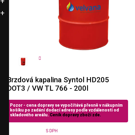


Brzdová kapalina Syntol HD205
DOT3 / VW TL 766 - 200l
Pozor - cena dopravy se vypočítává přesně v nákupním
košíku po zadání dodací adresy podle vzdálenosti od
skladového areálu.
Ceník dopravy zboží zde.
S DPH