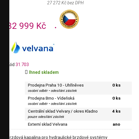
27 272 Kč bez DPH
32 999 Kč
Kód
31.703

Ihned skladem
Prodejna Praha 10 - Uhříněves
0 ks
osobní odběr • odesílání zásilek
Prodejna Brno - Vídeňská
0 ks
osobní odběr • odesílání zásilek
Centrální sklad Velvary / okres Kladno
4 ks
pouze odesílání zásilek
Externí sklad Velvana
ano
brzdová kapalina pro hydraulické brzdové systémy