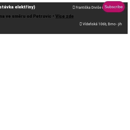
távka elektřiny)

Františka Diviše 68, Praha 10
řena ve směru od Petrovic •
Více zde

Vídeňská 106b, Brno - jih