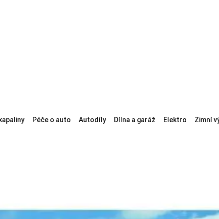
kapaliny
Péče o auto
Autodíly
Dílna a garáž
Elektro
Zimní v
a auto
Zabezpečení vozidel
Exteriérové doplňky
Podložky pod SPZ
Ozd