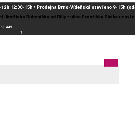
-12h 12:30-15h • Prodejna Brno-Vídeňská otevřeno 9-15h (ods
cí Jindřicha Bubeníčka od Billy • ulice Františka Diviše uzav
961 449
