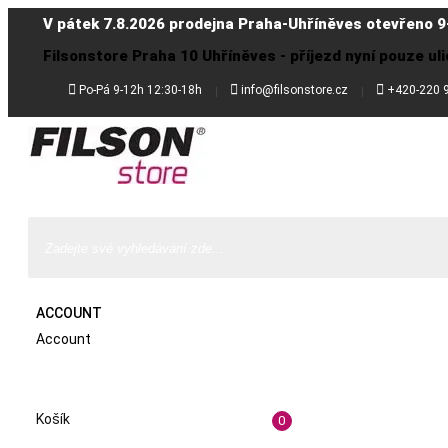
V pátek 7.8.2026 prodejna Praha-Uhříněves otevřeno 9
Filsonstore Praha 10 Uhříněves - příjezd nyní pouze uli



Po-Pá 9-12h 12:30-18h
info@filsonstore.cz
+420-220 
ACCOUNT
Account
Košík
0