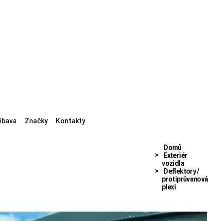
ýbava
Značky
Kontakty
Domů
Exteriér
vozidla
Deflektory /
protiprůvanová
plexi
obné kryty kol
Koncovky výfuku
Odrazky
Samolepky a dekorace