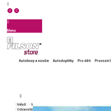

0
0

Menu

Autoboxy a nosiče
Autodoplňky
Pro děti
Provozní 

Nářadí
Mytí vozidel
Plašiče zvířat
Zpětná zrcátka
Plachty n
Ochranné lišty
Zástěrky / lapače nečistot