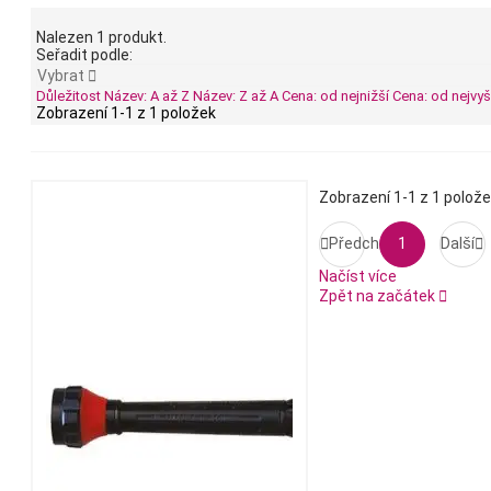
Nalezen 1 produkt.
Seřadit podle:
Vybrat

Důležitost
Název: A až Z
Název: Z až A
Cena: od nejnižší
Cena: od nejvyš
Zobrazení 1-1 z 1 položek
Zobrazení 1-1 z 1 polož

Předchozí
1
Další

Načíst více
Zpět na začátek
