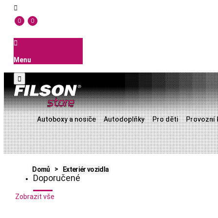

0
0

Menu

Autoboxy a nosiče
Autodoplňky
Pro děti
Provozní 
Domů
Exteriér vozidla
Doporučené
Zobrazit vše