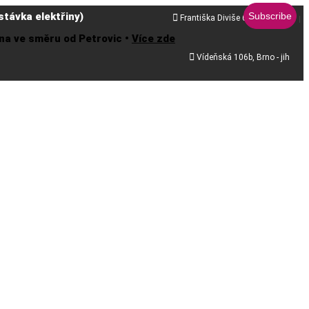
távka elektřiny)

Františka Diviše 68, Praha 10
řena ve směru od Petrovic •
Více zde

Vídeňská 106b, Brno - jih