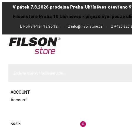
V pátek 7.8.2026 prodejna Praha-Uhříněves otevřeno 9
Filsonstore Praha 10 Uhříněves - příjezd nyní pouze uli



Po-Pá 9-12h 12:30-18h
info@filsonstore.cz
+420-220 
ACCOUNT
Account
Košík
0