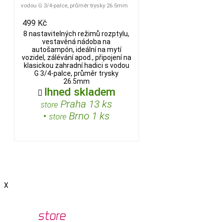
vodou G 3/4-palce, průměr trysky 26.5mm
499 Kč
8 nastavitelných režimů rozptylu,
vestavěná nádoba na
autošampón, ideální na mytí
vozidel, zálévání apod., připojení na
klasickou zahradní hadici s vodou
G 3/4-palce, průměr trysky
26.5mm
Ihned skladem

Praha 13 ks
store
•
Brno 1 ks
store
X