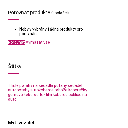
Porovnat produkty
0 položek
Nebyly vybrány žádné produkty pro
porovnání.
Porovnat
Vymazat vše
Štítky
Thule
potahy na sedadla
potahy sedadel
autopotahy
autokoberce
rohože
koberečky
gumové koberce
textilní koberce
poklice na
auto
Mytí vozidel