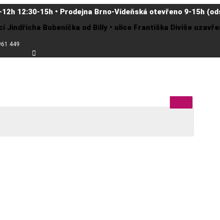
-12h 12:30-15h • Prodejna Brno-Vídeňská otevřeno 9-15h (ods
cí Jindřicha Bubeníčka od Billy • ulice Františka Diviše uzav
961 449
