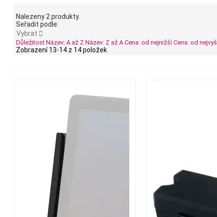
Nalezeny 2 produkty.
Seřadit podle:
Vybrat

Důležitost
Název: A až Z
Název: Z až A
Cena: od nejnižší
Cena: od nejvyš
Zobrazení 13-14 z 14 položek