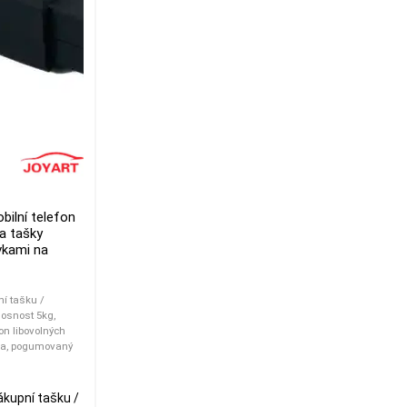
bilní telefon
 a tašky
vkami na
í tašku /
nosnost 5kg,
fon libovolných
vka, pogumovaný
ákupní tašku /