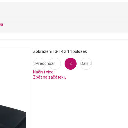
ší
Zobrazení 13-14 z 14 položek

Předchozí
1
2
Další

Načíst více
Zpět na začátek
