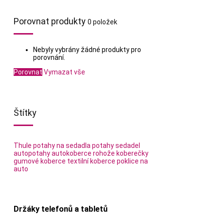
Porovnat produkty
0 položek
Nebyly vybrány žádné produkty pro
porovnání.
Porovnat
Vymazat vše
Štítky
Thule
potahy na sedadla
potahy sedadel
autopotahy
autokoberce
rohože
koberečky
gumové koberce
textilní koberce
poklice na
auto
Držáky telefonů a tabletů