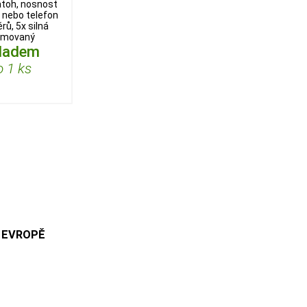
atoh, nosnost
t nebo telefon
rů, 5x silná
gumovaný
kladem
 1 ks
 EVROPĚ