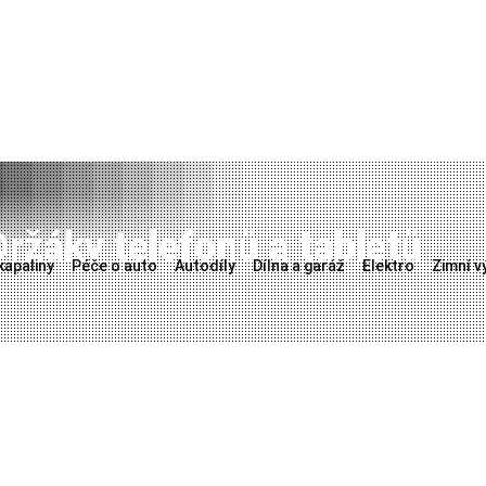
Držáky telefonů a tabletů
kapaliny
Péče o auto
Autodíly
Dílna a garáž
Elektro
Zimní v