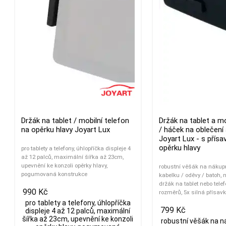
Držák na tablet / mobilní telefon
Držák na tablet a mo
na opěrku hlavy Joyart Lux
/ háček na oblečení
Joyart Lux - s přísa
opěrku hlavy
pro tablety a telefony, úhlopříčka displeje 4
až 12 palců, maximální šířka až 23cm,
upevnění ke konzoli opěrky hlavy,
robustní věšák na nákupn
pogumovaná konstrukce
kabelku / oděvy / batoh, 
držák na tablet nebo tele
990 Kč
rozměrů, 5x silná přísa
pro tablety a telefony, úhlopříčka
799 Kč
displeje 4 až 12 palců, maximální
šířka až 23cm, upevnění ke konzoli
robustní věšák na n