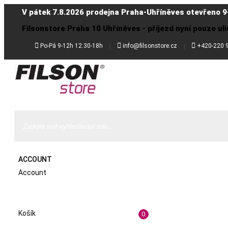
V pátek 7.8.2026 prodejna Praha-Uhříněves otevřeno 9
Filsonstore Praha 10 Uhříněves - příjezd nyní pouze uli



Po-Pá 9-12h 12:30-18h
info@filsonstore.cz
+420-220 
ACCOUNT
Account
Košík
0