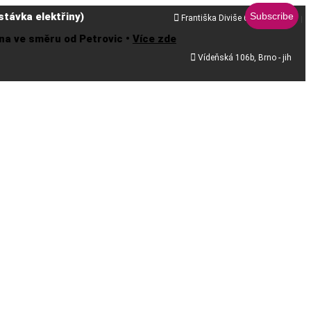
távka elektřiny)

Františka Diviše 68, Praha 10
řena ve směru od Petrovic •
Více zde

Vídeňská 106b, Brno - jih