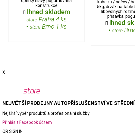
opěrky hlavy, pogumovaná
kabelku / oděvy / b
konstrukce
5kg, držák na table
Ihned skladem
libovolných rozmě

přísavka, po
Praha 4 ks
store
Ihned s

•
Brno 1 ks
store
•
Brno
store
X
NEJVĚTŠÍ PRODEJNY AUTOPŘÍSLUŠENSTVÍ VE STŘEDNÍ
Nejširší výběr produktů a
profesionální služby
Přihlásit Facebook účtem
OR SIGN IN