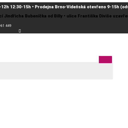
-12h 12:30-15h • Prodejna Brno-Vídeňská otevřeno 9-15h (ods
cí Jindřicha Bubeníčka od Billy • ulice Františka Diviše uzav
961 449
