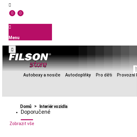

0
0

Menu

Autoboxy a nosiče
Autodoplňky
Pro děti
Provozní 
Domů
Interiér vozidla
Doporučené
Zobrazit vše