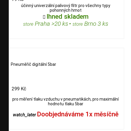
účinný univerzální palivový filtr pro všechny typy
pohonných hmot
Ihned skladem

Praha >20 ks
•
Brno 3 ks
store
store
Pneuměřič digitální 5bar
299 Kč
pro měření tlaku vzduchu v pneumatikách, pro maximální
hodnotu tlaku 5bar
Doobjednáváme 1x měsíčně
watch_later