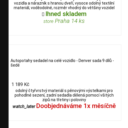
vozidla a nárazník s hranou dveří, vysoce odolný textilní
materiál, voděodolné, rozměr vhodný do většiny vozidel
Ihned skladem

Praha 14 ks
store
Autopotahy sedadel na celé vozidlo - Denver sada 9 dílů -
šedé
1 189 Kč
odolný čtyřvrstvý materiál s pěnovými výstelkami pro
pohodlné sezení, zadní sedadla dělená pomocí všitých
zipů na třetiny i poloviny
Doobjednáváme 1x měsíčně
watch_later