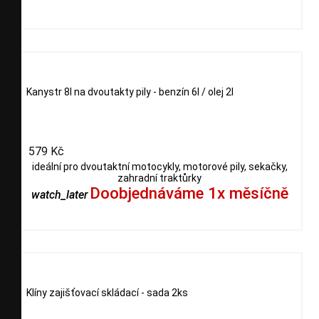
Kanystr 8l na dvoutakty pily - benzín 6l / olej 2l
579 Kč
ideální pro dvoutaktní motocykly, motorové pily, sekačky,
zahradní traktůrky
Doobjednáváme 1x měsíčně
watch_later
Klíny zajišťovací skládací - sada 2ks