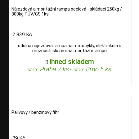
Nájezdová a montážní rampa ocelová - skládací 250kg /
800kg TÜV/GS 1ks
2 839 Kč
odolná nájezdová rampa na motocykly, elektrokola s
možností složení na montážní rampu
Ihned skladem

Praha 7 ks
•
Brno 5 ks
store
store
Palivový / benzínový filtr
79 Kč