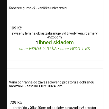
Koberec gumový - vanička univerzální
199 Kč
zvýšený lem na okraji zabraňuje vylití vody ven, rozměry
45x55cm
Ihned skladem

Praha >20 ks
•
Brno 1 ks
store
store
Vana ochranná do zavazadlového prostoru s ochranou
nárazníku - textilní 110x100x40cm
739 Kč
chrání do výšky 40cm od podlahy zavazadlový prostor