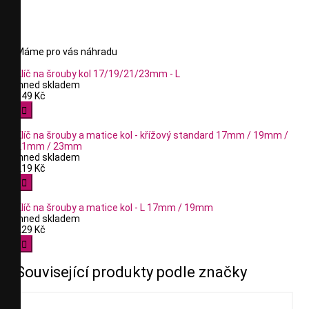
Máme pro vás náhradu
Klíč na šrouby kol 17/19/21/23mm - L
Ihned skladem
349 Kč

Klíč na šrouby a matice kol - křížový standard 17mm / 19mm /
21mm / 23mm
Ihned skladem
219 Kč

Klíč na šrouby a matice kol - L 17mm / 19mm
Ihned skladem
229 Kč

Související produkty podle značky