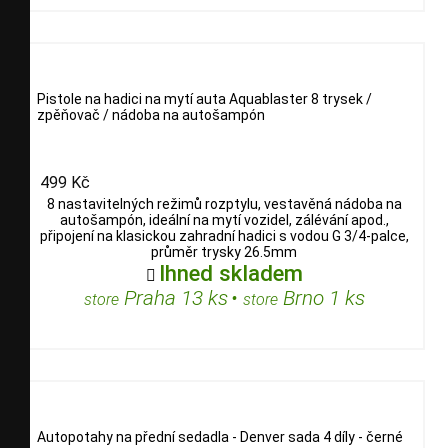
Pistole na hadici na mytí auta Aquablaster 8 trysek /
zpěňovač / nádoba na autošampón
499 Kč
8 nastavitelných režimů rozptylu, vestavěná nádoba na
autošampón, ideální na mytí vozidel, zálévání apod.,
připojení na klasickou zahradní hadici s vodou G 3/4-palce,
průměr trysky 26.5mm
Ihned skladem

Praha 13 ks
•
Brno 1 ks
store
store
Autopotahy na přední sedadla - Denver sada 4 díly - černé