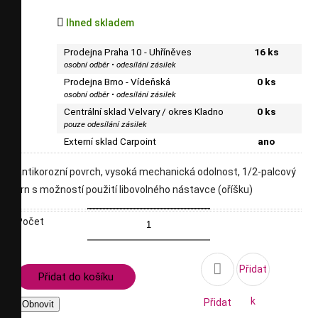

Ihned skladem
Prodejna Praha 10 - Uhříněves
16 ks
osobní odběr • odesílání zásilek
Prodejna Brno - Vídeňská
0 ks
osobní odběr • odesílání zásilek
Centrální sklad Velvary / okres Kladno
0 ks
pouze odesílání zásilek
Externí sklad Carpoint
ano
antikorozní povrch, vysoká mechanická odolnost, 1/2-palcový
trn s možností použití libovolného nástavce (oříšku)
Počet

Přidat
Přidat do košíku
k
Přidat