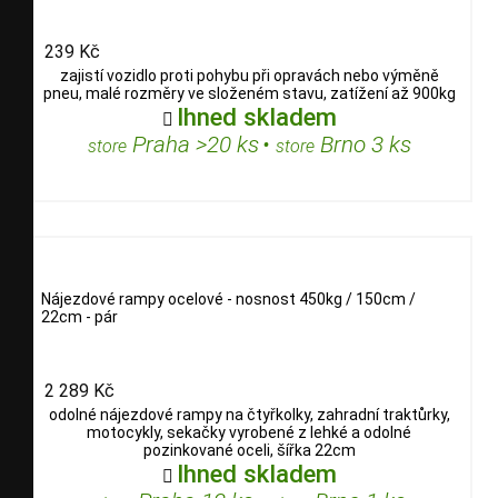
239 Kč
zajistí vozidlo proti pohybu při opravách nebo výměně
pneu, malé rozměry ve složeném stavu, zatížení až 900kg
Ihned skladem

Praha >20 ks
•
Brno 3 ks
store
store
Nájezdové rampy ocelové - nosnost 450kg / 150cm /
22cm - pár
2 289 Kč
odolné nájezdové rampy na čtyřkolky, zahradní traktůrky,
motocykly, sekačky vyrobené z lehké a odolné
pozinkované oceli, šířka 22cm
Ihned skladem
