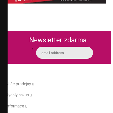
Newsletter zdarma
Naše prodejny

Rychlý nákup

Informace
