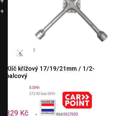


Klíč křížový 17/19/21mm / 1/2-
palcový
S DPH
272 Kč bez DPH
329 Kč
Kód
0627003