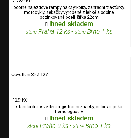
2 289 Kč
odolné nájezdové rampy na čtyřkolky, zahradní traktůrky,
motocykly, sekačky vyrobené z lehké a odolné
pozinkované oceli, šířka 22cm
Ihned skladem

Praha 12 ks
•
Brno 1 ks
store
store
Osvětlení SPZ 12V
129 Kč
standardní osvětlení registrační značky, celoevropská
homologace E
Ihned skladem

Praha 9 ks
•
Brno 1 ks
store
store