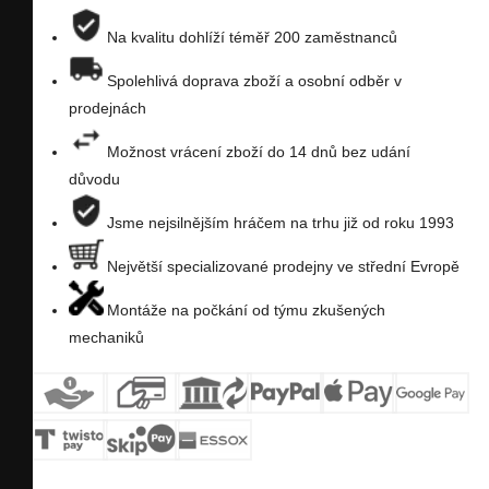
porovnání
na
Na kvalitu dohlíží téměř 200 zaměstnanců
seznam
Spolehlivá doprava zboží a osobní odběr v
prodejnách
přání
Možnost vrácení zboží do 14 dnů bez udání
důvodu
Jsme nejsilnějším hráčem na trhu již od roku 1993
Největší specializované prodejny ve střední Evropě
Montáže na počkání od týmu zkušených
mechaniků