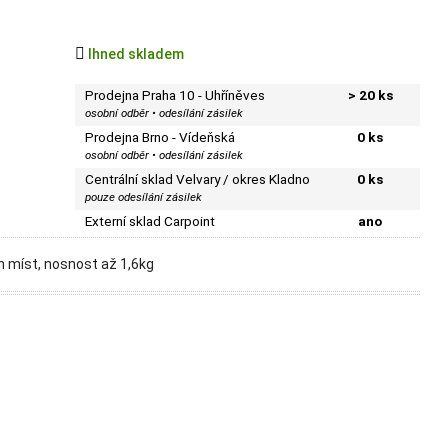

Ihned skladem
Prodejna Praha 10 - Uhříněves
> 20 ks
osobní odběr • odesílání zásilek
Prodejna Brno - Vídeňská
0 ks
osobní odběr • odesílání zásilek
Centrální sklad Velvary / okres Kladno
0 ks
pouze odesílání zásilek
Externí sklad Carpoint
ano
 míst, nosnost až 1,6kg