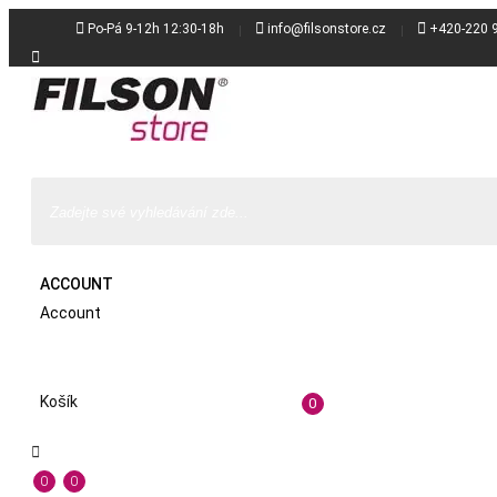



Po-Pá 9-12h 12:30-18h
info@filsonstore.cz
+420-220 

ACCOUNT
Account
Košík
0

0
0