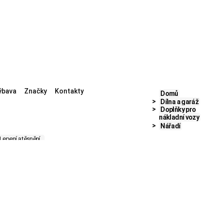
ýbava
Značky
Kontakty
Domů
Dílna a garáž
Doplňky pro
nákladní vozy
Nářadí
Lepení a těsnění