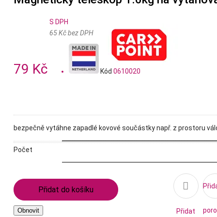
S DPH
65 Kč bez DPH
79 Kč
Kód
0610020
bezpečně vytáhne zapadlé kovové součástky např. z prostoru vál
Počet

Přid
Přidat do košíku
poro
Přidat