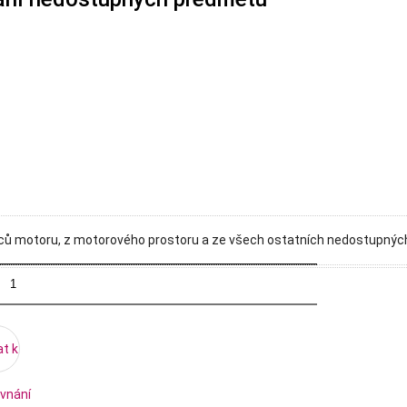
ců motoru, z motorového prostoru a ze všech ostatních nedostupných
at k
vnání