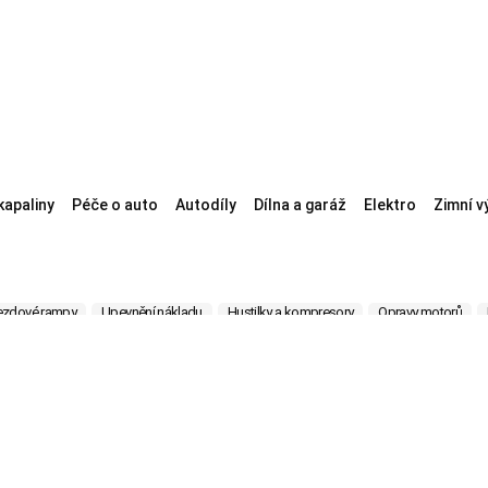
kapaliny
Péče o auto
Autodíly
Dílna a garáž
Elektro
Zimní v
ezdové rampy
Upevnění nákladu
Hustilky a kompresory
Opravy motorů