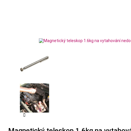


Magnetický teleskop 1.6kg na vytaho