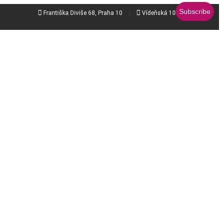


Františka Diviše 68, Praha 10
Vídeňská 106b, Brno - jih