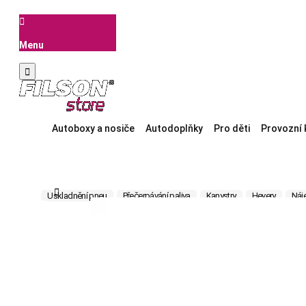

Menu

Autoboxy a nosiče
Autodoplňky
Pro děti
Provozní 

Uskladnění pneu
Přečerpávání paliva
Kanystry
Hevery
Náj