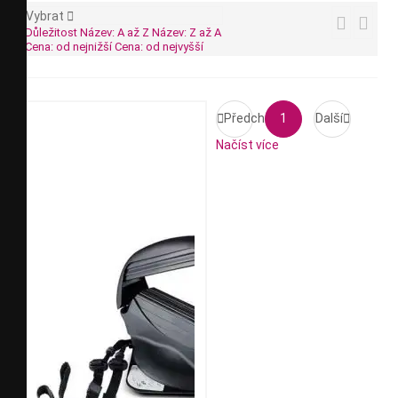
Vybrat



Důležitost
Název: A až Z
Název: Z až A
Cena: od nejnižší
Cena: od nejvyšší

Předchozí
1
Další

Načíst více