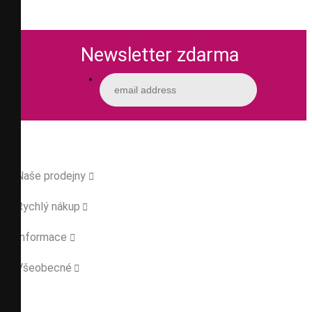
Newsletter zdarma
Naše prodejny

Rychlý nákup

Informace

Všeobecné
