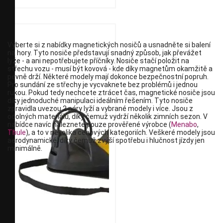
Vyberte si z nabídky magnetických nosičů a usnadněte si balení
na hory. Tyto nosiče představují snadný způsob, jak převážet
lyže - a ani nepotřebujete příčníky. Nosiče stačí položit na
střechu vozu - musí být kovová - kde díky magnetům okamžitě a
pevně drží. Některé modely mají dokonce bezpečnostní popruh.
Pro sundání ze střechy je vycvaknete bez problémů i jednou
rukou. Pokud tedy nechcete ztrácet čas, magnetické nosiče jsou
díky jednoduché manipulaci ideálním řešením. Tyto nosiče
zpravidla uvezou 2 páry lyží a vybrané modely i více. Jsou z
odolných materiálů, díky čemuž vydrží několik zimních sezon. V
nabídce navíc naleznete pouze prověřené výrobce (
Menabo
,
Thule
), a to v několika cenových kategoriích. Veškeré modely jsou
aerodynamické, díky čemuž zvýší spotřebu i hlučnost jízdy jen
minimálně.