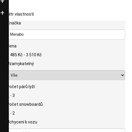
Filtr vlastností
Značka
Cena
1 485 Kč - 3 510 Kč
Uzamykatelný
Počet párů lyží
2 - 3
Počet snowboardů
2 - 2
Uchycení k vozu