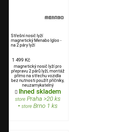
Střešní nosič lyží
magnetický Menabo Igloo -
na 2 páry lyží
1 499 Kč
magnetický nosič lyží pro
přepravu 2 párů lyží, montáž
přímo na střechu vozidla
bez nutnosti použít příčníky,
neuzamykatelný
Ihned skladem

Praha >20 ks
store
•
Brno 1 ks
store