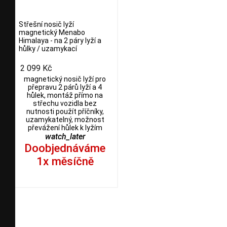
Střešní nosič lyží
magnetický Menabo
Himalaya - na 2 páry lyží a
hůlky / uzamykací
2 099 Kč
magnetický nosič lyží pro
přepravu 2 párů lyží a 4
hůlek, montáž přímo na
střechu vozidla bez
nutnosti použít příčníky,
uzamykatelný, možnost
převážení hůlek k lyžím
watch_later
Doobjednáváme
1x měsíčně