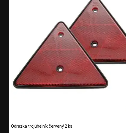
Odrazka trojúhelník červený 2 ks