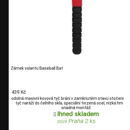
Zámek volantu Baseball Bat
439 Kč
odolná masivní kovová tyč brání v zamknutém stavu otočení vol
tyč naráží do čelního skla, speciální tvrzená ocel, nízká hmotn
snadná montáž
Ihned skladem

Praha 2 ks
store