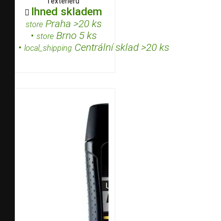
i exteriéru
Ihned skladem

Praha >20 ks
store
•
Brno 5 ks
store
•
Centrální sklad >20 ks
local_shipping