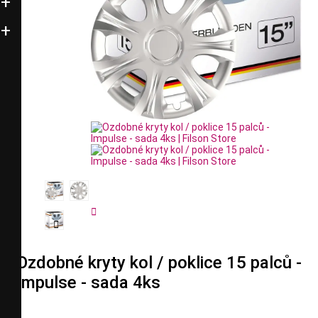


Ozdobné kryty kol / poklice 15 palců -
Impulse - sada 4ks