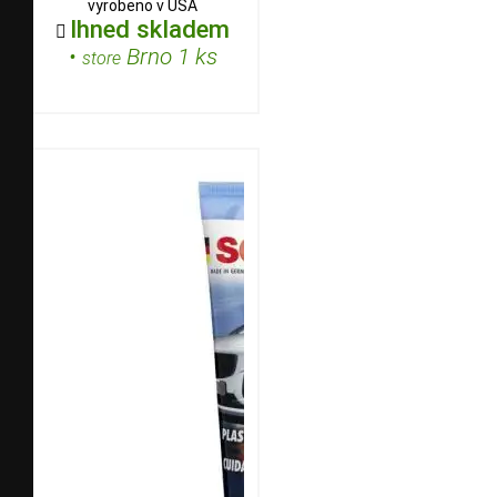
vyrobeno v USA
Ihned skladem

•
Brno 1 ks
store