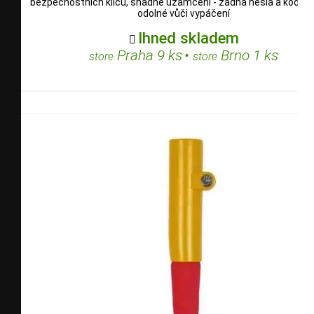
bezpečnostních klíčů, snadné uzamčení - žádná hesla a kódy, 
odolné vůči vypáčení
Ihned skladem

Praha 9 ks
•
Brno 1 ks
store
store