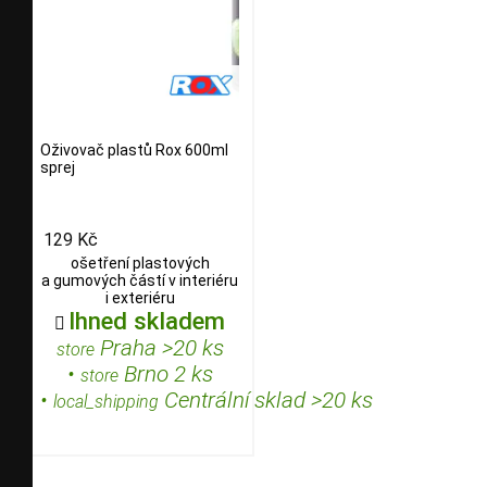
Oživovač plastů Rox 600ml
sprej
129 Kč
ošetření plastových
a gumových částí v interiéru
i exteriéru
Ihned skladem

Praha >20 ks
store
•
Brno 2 ks
store
•
Centrální sklad >20 ks
local_shipping