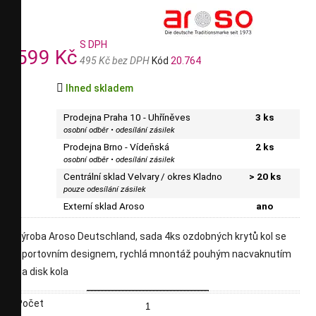
S DPH
599 Kč
495 Kč bez DPH
Kód
20.764

Ihned skladem
Prodejna Praha 10 - Uhříněves
3 ks
osobní odběr • odesílání zásilek
Prodejna Brno - Vídeňská
2 ks
osobní odběr • odesílání zásilek
Centrální sklad Velvary / okres Kladno
> 20 ks
pouze odesílání zásilek
Externí sklad Aroso
ano
výroba Aroso Deutschland, sada 4ks ozdobných krytů kol se
sportovním designem, rychlá mnontáž pouhým nacvaknutím
na disk kola
Počet