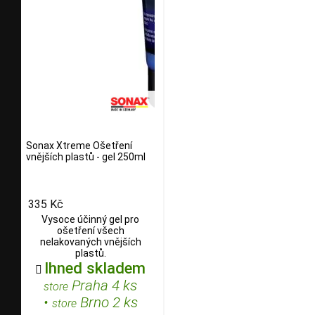
Sonax Xtreme Ošetření
vnějších plastů - gel 250ml
335 Kč
Vysoce účinný gel pro
ošetření všech
nelakovaných vnějších
plastů.
Ihned skladem

Praha 4 ks
store
•
Brno 2 ks
store