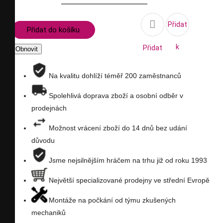

Přidat
Přidat do košíku
k
Přidat
porovnání
na
Na kvalitu dohlíží téměř 200 zaměstnanců
seznam
Spolehlivá doprava zboží a osobní odběr v
prodejnách
přání
Možnost vrácení zboží do 14 dnů bez udání
důvodu
Jsme nejsilnějším hráčem na trhu již od roku 1993
Největší specializované prodejny ve střední Evropě
Montáže na počkání od týmu zkušených
mechaniků