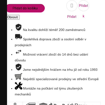

Přidat
Přidat do košíku
k
Přidat
porovnání
na
Na kvalitu dohlíží téměř 200 zaměstnanců
seznam
Spolehlivá doprava zboží a osobní odběr v
prodejnách
přání
Možnost vrácení zboží do 14 dnů bez udání
důvodu
Jsme nejsilnějším hráčem na trhu již od roku 1993
Největší specializované prodejny ve střední Evropě
Montáže na počkání od týmu zkušených
mechaniků