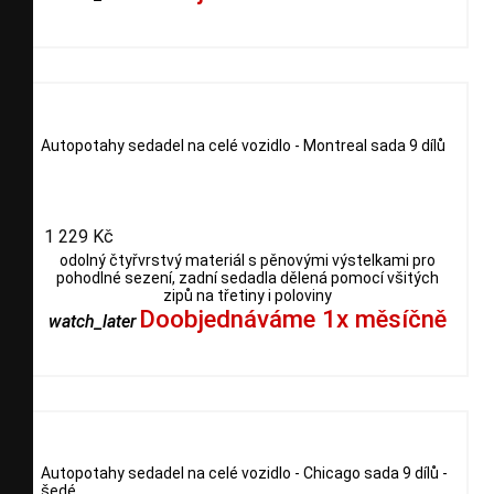
Autopotahy sedadel na celé vozidlo - Montreal sada 9 dílů
1 229 Kč
odolný čtyřvrstvý materiál s pěnovými výstelkami pro
pohodlné sezení, zadní sedadla dělená pomocí všitých
zipů na třetiny i poloviny
Doobjednáváme 1x měsíčně
watch_later
Autopotahy sedadel na celé vozidlo - Chicago sada 9 dílů -
šedé