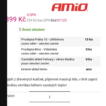
S DPH
399 Kč
330 Kč bez DPH
Kód
01123

Ihned skladem
Prodejna Praha 10 - Uhříněves
13 ks
osobní odběr • odesílání zásilek
Prodejna Brno - Vídeňská
0 ks
osobní odběr • odesílání zásilek
Centrální sklad Velvary / okres Kladno
0 ks
pouze odesílání zásilek
Externí sklad Amio
ano
výplň z dřevěných kuliček, příjemně masírují tělo, v létě zajistí
skvělou ventilaci během vysokých teplot
Počet