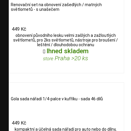
Renovační set na obnovení zašedlých / matných
světlometů - s unašečem
449 Kč
obnovení původního lesku velmi zašlých a zažloutlých
světlometů, pro 2ks světlometů, nástroje pro broušení /
leštění / dlouhodobou ochranu
Ihned skladem

Praha >20 ks
store
Gola sada nářadí 1/4-palce v kufříku - sada 46 dílů
449 Kč
kompaktní a účelná sada nářadí pro auto nebo do dílny,