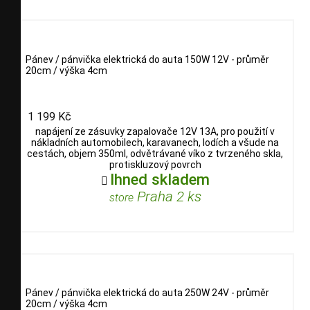
Pánev / pánvička elektrická do auta 150W 12V - průměr
20cm / výška 4cm
1 199 Kč
napájení ze zásuvky zapalovače 12V 13A, pro použití v
nákladních automobilech, karavanech, lodích a všude na
cestách, objem 350ml, odvětrávané víko z tvrzeného skla,
protiskluzový povrch
Ihned skladem

Praha 2 ks
store
Pánev / pánvička elektrická do auta 250W 24V - průměr
20cm / výška 4cm