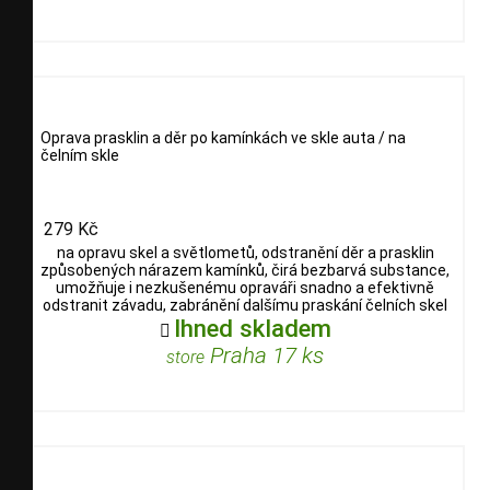
Oprava prasklin a děr po kamínkách ve skle auta / na
čelním skle
279 Kč
na opravu skel a světlometů, odstranění děr a prasklin
způsobených nárazem kamínků, čirá bezbarvá substance,
umožňuje i nezkušenému opraváři snadno a efektivně
odstranit závadu, zabránění dalšímu praskání čelních skel
Ihned skladem

Praha 17 ks
store