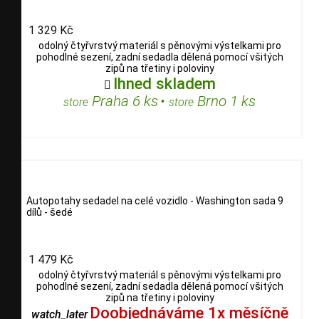
1 329 Kč
odolný čtyřvrstvý materiál s pěnovými výstelkami pro
pohodlné sezení, zadní sedadla dělená pomocí všitých
zipů na třetiny i poloviny
Ihned skladem

Praha 6 ks
•
Brno 1 ks
store
store
Autopotahy sedadel na celé vozidlo - Washington sada 9
dílů - šedé
1 479 Kč
odolný čtyřvrstvý materiál s pěnovými výstelkami pro
pohodlné sezení, zadní sedadla dělená pomocí všitých
zipů na třetiny i poloviny
Doobjednáváme 1x měsíčně
watch_later