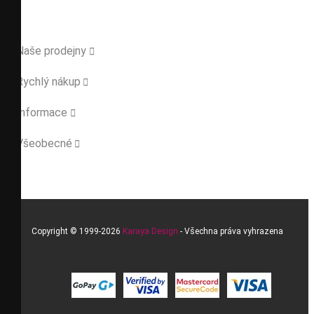
Naše prodejny

Rychlý nákup

Informace

Všeobecné

Copyright © 1999-2026
Karaya Design
- Všechna práva vyhrazena