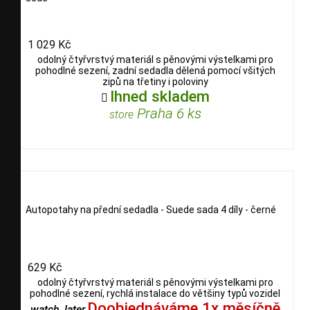
1 029 Kč
odolný čtyřvrstvý materiál s pěnovými výstelkami pro
pohodlné sezení, zadní sedadla dělená pomocí všitých
zipů na třetiny i poloviny
Ihned skladem

Praha 6 ks
store
Autopotahy na přední sedadla - Suede sada 4 díly - černé
629 Kč
odolný čtyřvrstvý materiál s pěnovými výstelkami pro
pohodlné sezení, rychlá instalace do většiny typů vozidel
Doobjednáváme 1x měsíčně
watch_later