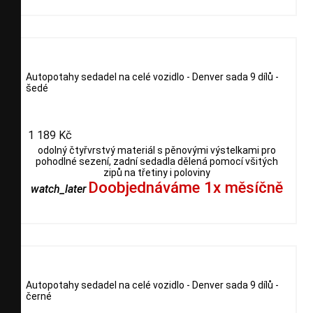
Autopotahy sedadel na celé vozidlo - Denver sada 9 dílů -
šedé
1 189 Kč
odolný čtyřvrstvý materiál s pěnovými výstelkami pro
pohodlné sezení, zadní sedadla dělená pomocí všitých
zipů na třetiny i poloviny
Doobjednáváme 1x měsíčně
watch_later
Autopotahy sedadel na celé vozidlo - Denver sada 9 dílů -
černé