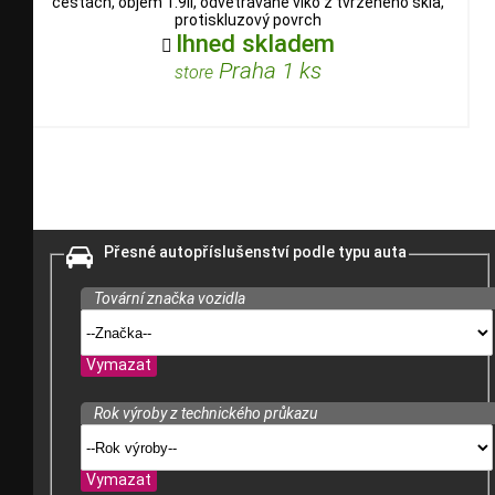
cestách, objem 1.9ll, odvětrávané víko z tvrzeného skla,
protiskluzový povrch
Ihned skladem

Praha 1 ks
store
Přesné autopříslušenství podle typu auta
Tovární značka vozidla
Vymazat
Rok výroby z technického průkazu
Vymazat