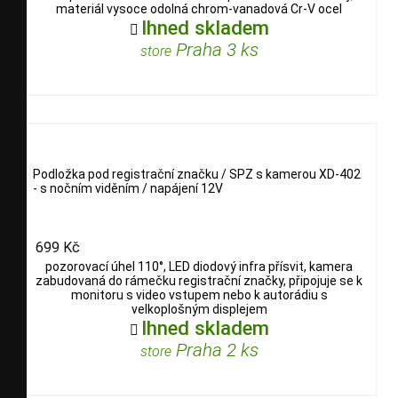
materiál vysoce odolná chrom-vanadová Cr-V ocel
Ihned skladem

Praha 3 ks
store
Podložka pod registrační značku / SPZ s kamerou XD-402
- s nočním viděním / napájení 12V
699 Kč
pozorovací úhel 110°, LED diodový infra přísvit, kamera
zabudovaná do rámečku registrační značky, připojuje se k
monitoru s video vstupem nebo k autorádiu s
velkoplošným displejem
Ihned skladem

Praha 2 ks
store