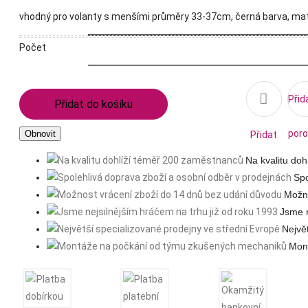
vhodný pro volanty s menšími průměry 33-37cm, černá barva, mate
Počet

Přid
Přidat do košíku
poro
Přidat
Na kvalitu do
na
Spo
Možno
seznam
Jsme n
Nejvě
přání
Mon