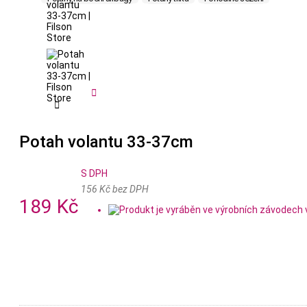


Potah volantu 33-37cm
S DPH
156 Kč bez DPH
189 Kč