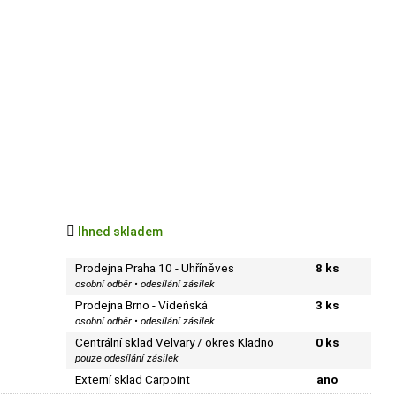

Ihned skladem
Prodejna Praha 10 - Uhříněves
8 ks
osobní odběr • odesílání zásilek
Prodejna Brno - Vídeňská
3 ks
osobní odběr • odesílání zásilek
Centrální sklad Velvary / okres Kladno
0 ks
pouze odesílání zásilek
Externí sklad Carpoint
ano