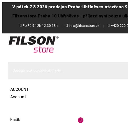
V pátek 7.8.2026 prodejna Praha-Uhříněves otevřeno 9
Filsonstore Praha 10 Uhříněves - příjezd nyní pouze uli



Po-Pá 9-12h 12:30-18h
info@filsonstore.cz
+420-220 
ACCOUNT
Account
Košík
0