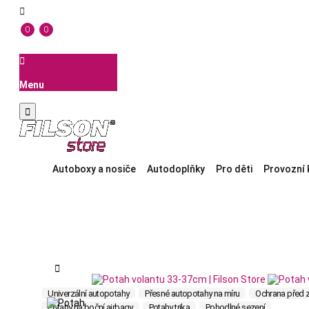

0
0

Menu

Autoboxy a nosiče
Autodoplňky
Pro děti
Provozní 

Univerzální autopotahy
Přesné autopotahy na míru
Ochrana před 
Potahy na boční airbagy
Potahy trika
Pohodlné sezení