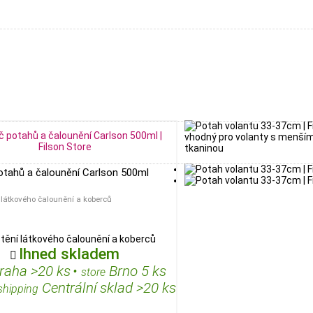
vhodný pro volanty s menším
tkaninou
potahů a čalounění Carlson 500ml
 látkového čalounění a koberců
štění látkového čalounění a koberců
Ihned skladem

raha >20 ks
•
Brno 5 ks
store
Centrální sklad >20 ks
shipping