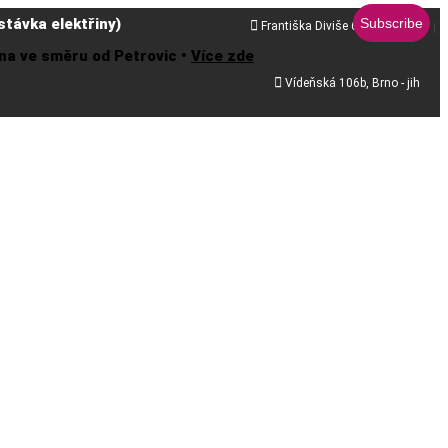
távka elektřiny)

Františka Diviše 68, Praha 10
řena ve směru od Petrovic •
Více zde

Vídeňská 106b, Brno - jih