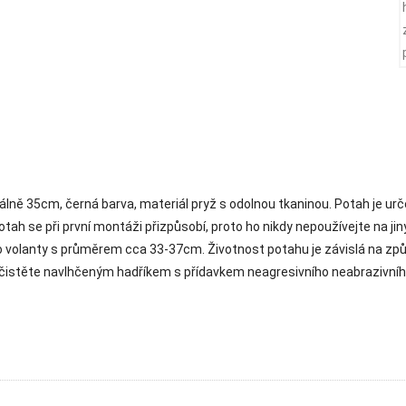
lně 35cm, černá barva, materiál pryž s odolnou tkaninou. Potah je ur
otah se při první montáži přizpůsobí, proto ho nikdy nepoužívejte na ji
o volanty s průměrem cca 33-37cm. Životnost potahu je závislá na způs
- čistěte navlhčeným hadříkem s přídavkem neagresivního neabrazivní