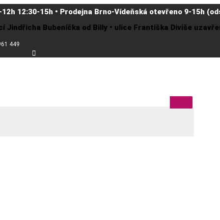
-12h 12:30-15h • Prodejna Brno-Vídeňská otevřeno 9-15h (ods
cí Jindřicha Bubeníčka od Billy • ulice Františka Diviše uzav
961 449
