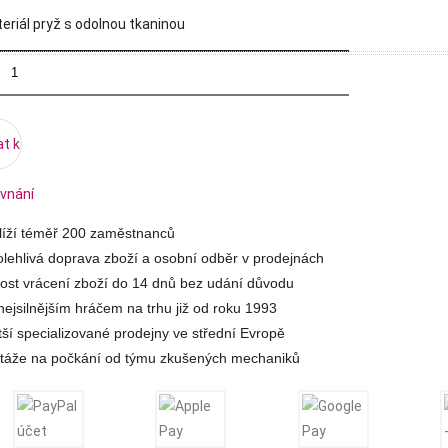
riál pryž s odolnou tkaninou
at k
vnání
hlíží téměř 200 zaměstnanců
lehlivá doprava zboží a osobní odběr v prodejnách
st vrácení zboží do 14 dnů bez udání důvodu
ejsilnějším hráčem na trhu již od roku 1993
tší specializované prodejny ve střední Evropě
táže na počkání od týmu zkušených mechaniků