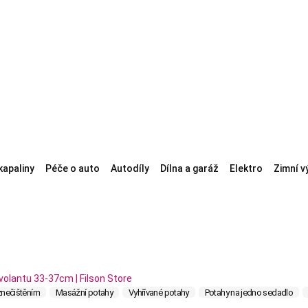
kapaliny
Péče o auto
Autodíly
Dílna a garáž
Elektro
Zimní v
znečištěním
Masážní potahy
Vyhřívané potahy
Potahy na jedno sedadlo