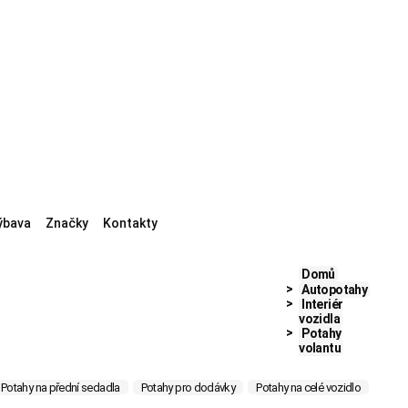
ýbava
Značky
Kontakty
Domů
Autopotahy
Interiér
vozidla
Potahy
volantu
Potahy na přední sedadla
Potahy pro dodávky
Potahy na celé vozidlo