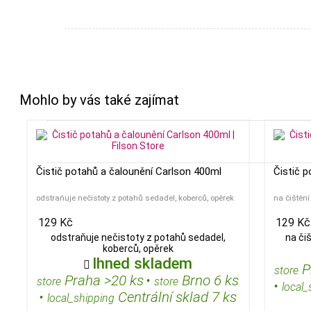
Mohlo by vás také zajímat
Čistič potahů a čalounění Carlson 400ml
Čistič 
odstraňuje nečistoty z potahů sedadel, koberců, opěrek
na čištění
129 Kč
129 Kč
odstraňuje nečistoty z potahů sedadel,
na či
koberců, opěrek
Ihned skladem

P
store
Praha >20 ks
•
Brno 6 ks
store
store
•
local_
•
Centrální sklad 7 ks
local_shipping