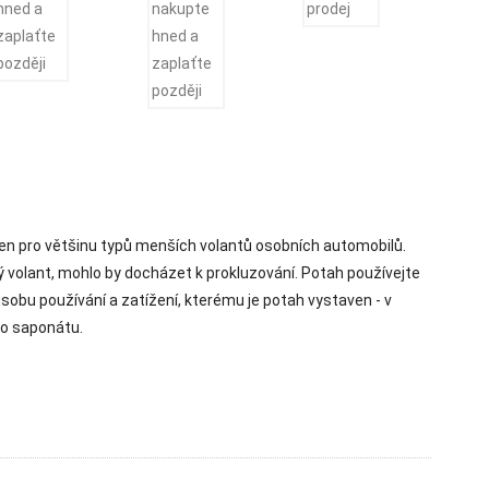
čen pro většinu typů menších volantů osobních automobilů.
ný volant, mohlo by docházet k prokluzování. Potah používejte
obu používání a zatížení, kterému je potah vystaven - v
ho saponátu.