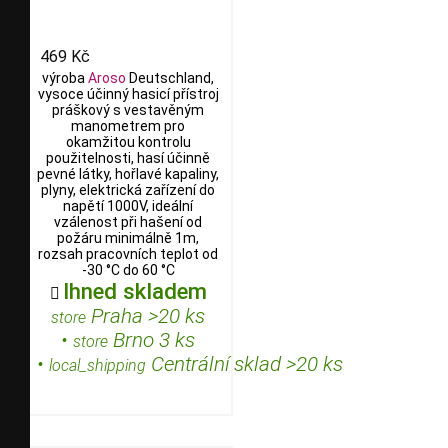
469 Kč
výroba
Aroso
Deutschland,
vysoce účinný hasicí přístroj
práškový s vestavěným
manometrem pro
okamžitou kontrolu
použitelnosti, hasí účinně
pevné látky, hořlavé kapaliny,
plyny, elektrická zařízení do
napětí 1000V, ideální
vzálenost při hašení od
požáru minimálně 1m,
rozsah pracovních teplot od
-30 °C do 60 °C
Ihned skladem

Praha >20 ks
store
•
Brno 3 ks
store
•
Centrální sklad >20 ks
local_shipping