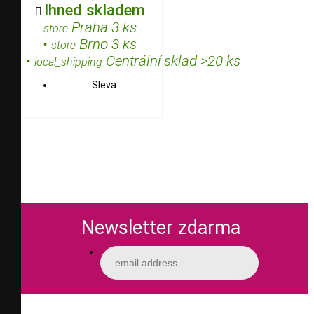
Ihned skladem

Praha 3 ks
store
•
Brno 3 ks
store
•
Centrální sklad >20 ks
local_shipping
Sleva
Newsletter zdarma