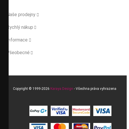
Naše prodejny

Rychlý nákup

Informace

Všeobecné

Copyright © 1999-2026
Karaya Design
- Všechna práva vyhrazena