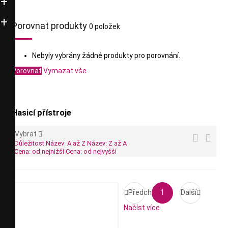
Porovnat produkty
0 položek
Nebyly vybrány žádné produkty pro porovnání.
Porovnat
Vymazat vše
Hasicí přístroje
Vybrat



Důležitost
Název: A až Z
Název: Z až A
Cena: od nejnižší
Cena: od nejvyšší

Předchozí
1
Další

Načíst více