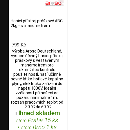
Hasicí přístroj práškový ABC
2kg - s manometrem
799 Kč
výroba Aroso Deutschland,
vysoce účinný hasicí přístroj
práškový s vestavěným
manometrem pro
okamžitou kontrolu
použitelnosti, hasí účinně
pevné látky, hořlavé kapaliny,
plyny, elektrická zařízení do
napětí 1000V, ideální
vzálenost při hašení od
požáru minimálně 1m,
rozsah pracovních teplot od
-30 °C do 60 °C
Ihned skladem

Praha 15 ks
store
•
Brno 1 ks
store