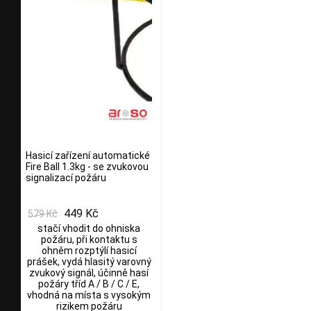
Hasicí zařízení automatické
Fire Ball 1.3kg - se zvukovou
signalizací požáru
449 Kč
579 Kč
stačí vhodit do ohniska
požáru, při kontaktu s
ohněm rozptýlí hasicí
prášek, vydá hlasitý varovný
zvukový signál, účinně hasí
požáry tříd A / B / C / E,
vhodná na místa s vysokým
rizikem požáru