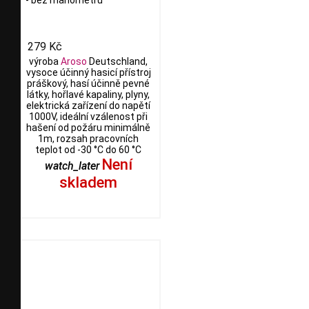
- bez manometru
279 Kč
výroba
Aroso
Deutschland,
vysoce účinný hasicí přístroj
práškový, hasí účinně pevné
látky, hořlavé kapaliny, plyny,
elektrická zařízení do napětí
1000V, ideální vzálenost při
hašení od požáru minimálně
1m, rozsah pracovních
teplot od -30 °C do 60 °C
Není
watch_later
skladem