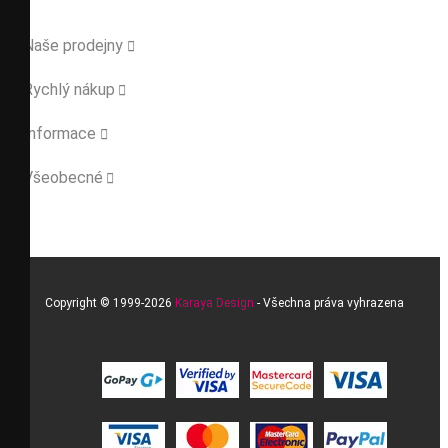
Naše prodejny

Rychlý nákup

Informace

Všeobecné

Copyright © 1999-2026
Karaya Design
- Všechna práva vyhrazena