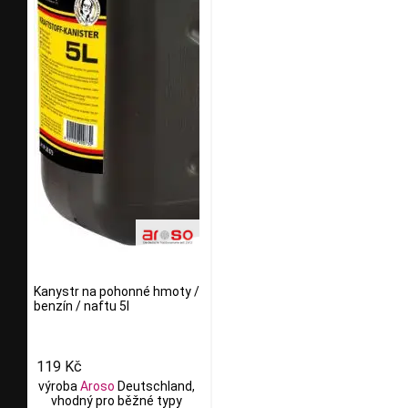
Kanystr na pohonné hmoty /
benzín / naftu 5l
119 Kč
výroba
Aroso
Deutschland,
vhodný pro běžné typy