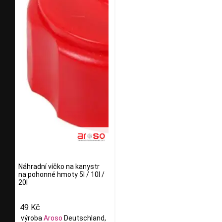
Náhradní víčko na kanystr
na pohonné hmoty 5l / 10l /
20l
49 Kč
výroba
Aroso
Deutschland,