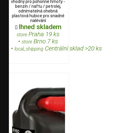
vhodný pro pohonné hmoty -
benzín / naftu / petrolej,
odnímatelná ohebná
plastová hubice pro snadné
nalévání
Ihned skladem

Praha 19 ks
store
•
Brno 7 ks
store
•
Centrální sklad >20 ks
local_shipping