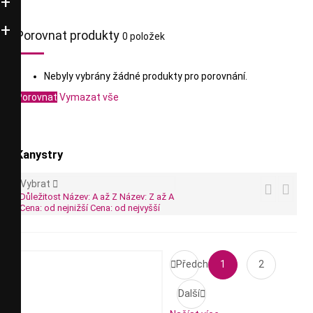
Porovnat produkty
0 položek
Nebyly vybrány žádné produkty pro porovnání.
Porovnat
Vymazat vše
Kanystry
Vybrat



Důležitost
Název: A až Z
Název: Z až A
Cena: od nejnižší
Cena: od nejvyšší

Předchozí
1
2
Další
