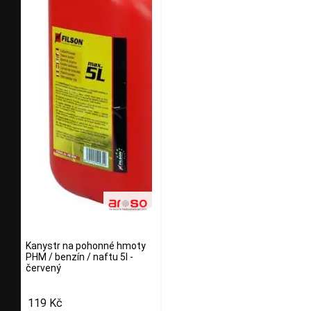
Kanystr na pohonné hmoty
PHM / benzín / naftu 5l -
červený
119 Kč