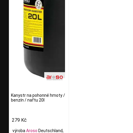
Kanystr na pohonné hmoty /
benzín / naftu 20l
279 Kč
výroba
Aroso
Deutschland,