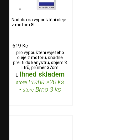
Nádoba na vypouštění oleje
z motoru 8l
619 Kč
pro vypouštění vyjetého
oleje z motoru, snadné
přelití do kanystru, objem 8
litrů, průměr 37cm
Ihned skladem

Praha >20 ks
store
•
Brno 3 ks
store