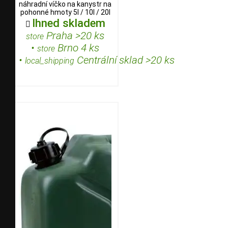
náhradní víčko na kanystr na
pohonné hmoty 5l / 10l / 20l
Ihned skladem

Praha >20 ks
store
•
Brno 4 ks
store
•
Centrální sklad >20 ks
local_shipping