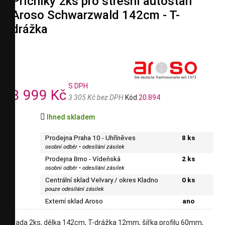
Příčníky 2ks pro střešní autostan
Aroso Schwarzwald 142cm - T-
drážka
S DPH
3 999 Kč
3 305 Kč bez DPH
Kód
20.894

Ihned skladem
Prodejna Praha 10 - Uhříněves
8 ks
osobní odběr • odesílání zásilek
Prodejna Brno - Vídeňská
2 ks
osobní odběr • odesílání zásilek
Centrální sklad Velvary / okres Kladno
0 ks
pouze odesílání zásilek
Externí sklad Aroso
ano
sada 2ks, dělka 142cm, T-drážka 12mm, šířka profilu 60mm,