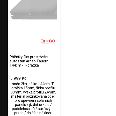
Příčníky 2ks pro střešní
autostan Aroso Tauern
144cm - T-drážka
3 999 Kč
sada 2ks, dělka 144cm, T-
drážka 15mm, šířka profilu
80mm, výška profilu 24mm,
materiál pozinkovaná ocel,
pro upevnění solárních
panelů / jízdního kola /
paddleboardů / surfových
prken / dalšího nákladu