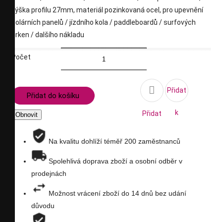
výška profilu 27mm, materiál pozinkovaná ocel, pro upevnění
solárních panelů / jízdního kola / paddleboardů / surfových
prken / dalšího nákladu
Počet

Přidat
Přidat do košíku
k
Přidat
porovnání
na
Na kvalitu dohlíží téměř 200 zaměstnanců
seznam
Spolehlivá doprava zboží a osobní odběr v
prodejnách
přání
Možnost vrácení zboží do 14 dnů bez udání
důvodu