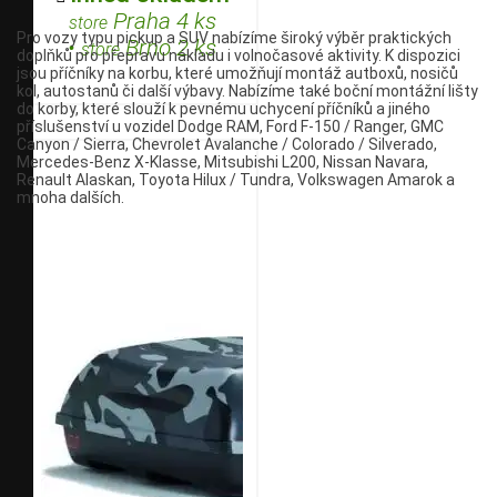
Praha 4 ks
store
Pro vozy typu pickup a SUV nabízíme široký výběr praktických
•
Brno 2 ks
store
doplňků pro přepravu nákladu i volnočasové aktivity. K dispozici
jsou příčníky na korbu, které umožňují montáž autboxů, nosičů
kol, autostanů či další výbavy. Nabízíme také boční montážní lišty
do korby, které slouží k pevnému uchycení příčníků a jiného
příslušenství u vozidel Dodge RAM, Ford F-150 / Ranger, GMC
Canyon / Sierra, Chevrolet Avalanche / Colorado / Silverado,
Mercedes-Benz X-Klasse, Mitsubishi L200, Nissan Navara,
Renault Alaskan, Toyota Hilux / Tundra, Volkswagen Amarok a
mnoha dalších.