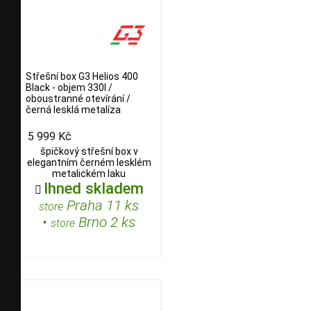
Střešní box G3 Helios 400
Black - objem 330l /
oboustranné otevírání /
černá lesklá metalíza
5 999 Kč
špičkový střešní box v
elegantním černém lesklém
metalickém laku
Ihned skladem

Praha 11 ks
store
•
Brno 2 ks
store