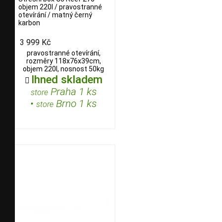
objem 220l / pravostranné
otevírání / matný černý
karbon
3 999 Kč
pravostranné otevírání,
rozměry 118x76x39cm,
objem 220l, nosnost 50kg
Ihned skladem

Praha 1 ks
store
•
Brno 1 ks
store