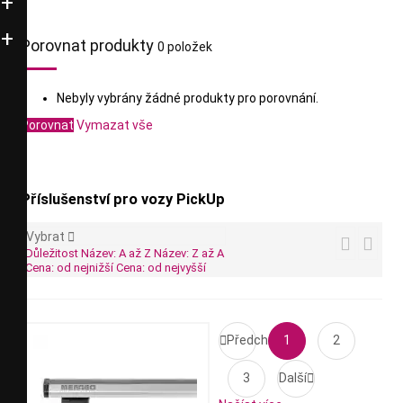
Porovnat produkty
0 položek
Nebyly vybrány žádné produkty pro porovnání.
Porovnat
Vymazat vše
Příslušenství pro vozy PickUp
Vybrat



Důležitost
Název: A až Z
Název: Z až A
Cena: od nejnižší
Cena: od nejvyšší

Předchozí
1
2
3
Další
