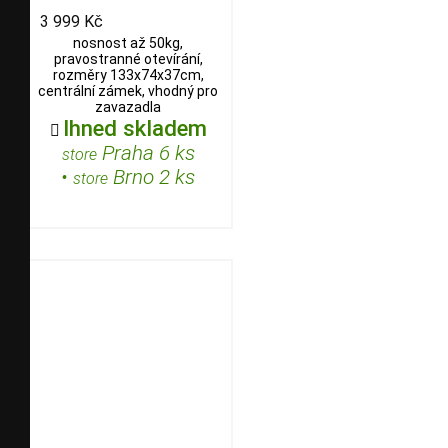
3 999 Kč
nosnost až 50kg,
pravostranné otevírání,
rozměry 133x74x37cm,
centrální zámek, vhodný pro
zavazadla
Ihned skladem

Praha 6 ks
store
•
Brno 2 ks
store