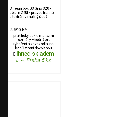
Střešní box G3 Sirio 320 -
objem 240l / pravostranné
otevírání / matný šedý
3 699 Kč
praktický box s menšími
rozměry, vhodný pro
rybaření a zavazadla, na
letní i zimní dovolenou
Ihned skladem

Praha 5 ks
store