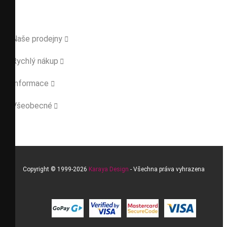
Naše prodejny

Rychlý nákup

Informace

Všeobecné

Copyright © 1999-2026
Karaya Design
- Všechna práva vyhrazena