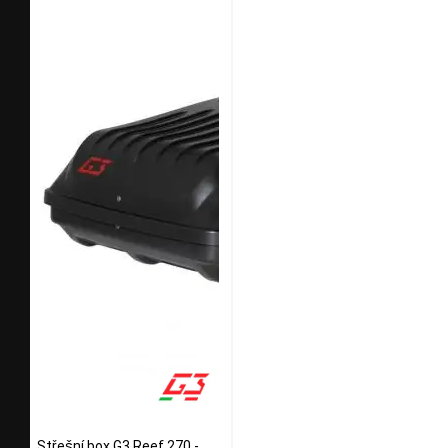
Střešní box G3 Reef 270 -