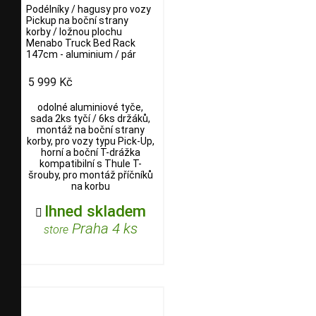
Podélníky / hagusy pro vozy
Pickup na boční strany
korby / ložnou plochu
Menabo Truck Bed Rack
147cm - aluminium / pár
5 999 Kč
odolné aluminiové tyče,
sada 2ks tyčí / 6ks držáků,
montáž na boční strany
korby, pro vozy typu Pick-Up,
horní a boční T-drážka
kompatibilní s Thule T-
šrouby, pro montáž příčníků
na korbu
Ihned skladem

Praha 4 ks
store