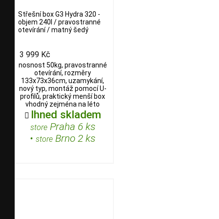
Střešní box G3 Hydra 320 -
objem 240l / pravostranné
otevírání / matný šedý
3 999 Kč
nosnost 50kg, pravostranné
otevírání, rozměry
133x73x36cm, uzamykání,
nový typ, montáž pomocí U-
profilů, praktický menší box
vhodný zejména na léto
Ihned skladem

Praha 6 ks
store
•
Brno 2 ks
store