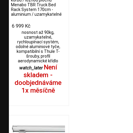
korbu / ložnou plochu
Menabo TBR Truck Bed
Rack System 170cm -
aluminium / uzamykatelné
6 999 Kč
nosnost až 90kg,
uzamykatelné,
rychloupínací systém,
odolné aluminiové tyče,
kompatibilní s Thule T-
šrouby, profil
aerodynamické křídlo
Není
watch_later
skladem -
doobjednáváme
1x měsíčně