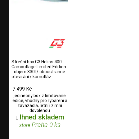
Střešní box G3 Helios 400
Camouflage Limited Edition
- objem 330l / oboustranné
otevírání / kamufláž
7 499 Kč
jedinečný box z limitované
edice, vhodný pro rybaření a
zavazadla, letní i zimní
dovolenou
Ihned skladem

Praha 9 ks
store