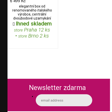
6 499 Kč
elegantní box od
renomovaného italského
výrobce, centrální
dvoubodové uzamykání
Ihned skladem

Praha 12 ks
store
•
Brno 2 ks
store
Newsletter zdarma