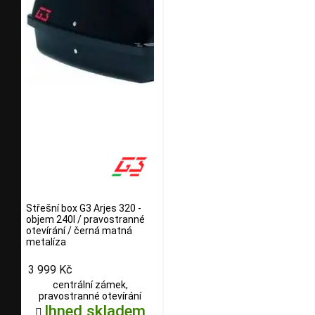
Střešní box G3 Arjes 320 -
objem 240l / pravostranné
otevírání / černá matná
metalíza
3 999 Kč
centrální zámek,
pravostranné otevírání
Ihned skladem
