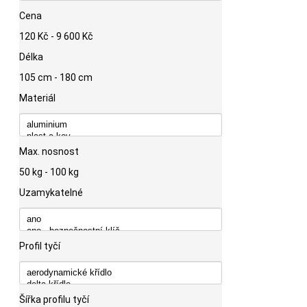
Cena
120 Kč - 9 600 Kč
Délka
105 cm - 180 cm
Materiál
Max. nosnost
50 kg - 100 kg
Uzamykatelné
Profil tyčí
Šířka profilu tyčí