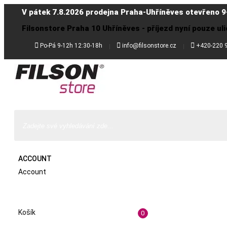
V pátek 7.8.2026 prodejna Praha-Uhříněves otevřeno 9
Filsonstore Praha 10 Uhříněves - příjezd nyní pouze uli



Po-Pá 9-12h 12:30-18h
info@filsonstore.cz
+420-220 
ACCOUNT
Account
Košík
0