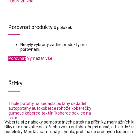
Zobrazit vše
Porovnat produkty
0 položek
Nebyly vybrány žádné produkty pro
porovnání.
Porovnat
Vymazat vše
Štítky
Thule
potahy na sedadla
potahy sedadel
autopotahy
autokoberce
rohože
koberečky
gumové koberce
textilní koberce
poklice na
auto
Vyberte si z nabídky samostatných patek na příčníky, montážních k
Díky nim upevníte na střechu vozu autobox či jiný nosič, a to i když
podélníky. Montáž samotná je rychlá, probíhá do určených fixačních