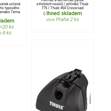
 patek určená
střešních nosičů / příčníků Thule
ého typového
775 / Thule 450 Crossroad
 Menabo Tema
Ihned skladem

Praha 2 ks
kladem
store
>20 ks
 8 ks