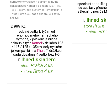
německého výrobce, k patkám je nutné
speciální sada 4ks
dokoupit tyče Kamei v délkách 105 / 115 /
do sestavy přesn
125 / 135cm, celý systém je kompatibilní s
střešního nosiče
Thule T-drážkou, sada obsahuje 4 patky
bez tyčí
Ihned s

Praha 
store
2 999 Kč
•
Brno
odolné patky k tyčím od
store
renomovaného německého
výrobce, k patkám je nutné
dokoupit tyče
Kamei
v délkách 105
/ 115 / 125 / 135cm, celý systém
je kompatibilní s
Thule
T-drážkou,
sada obsahuje 4 patky bez tyčí
Ihned skladem

Praha 3 ks
store
•
Brno 4 ks
store