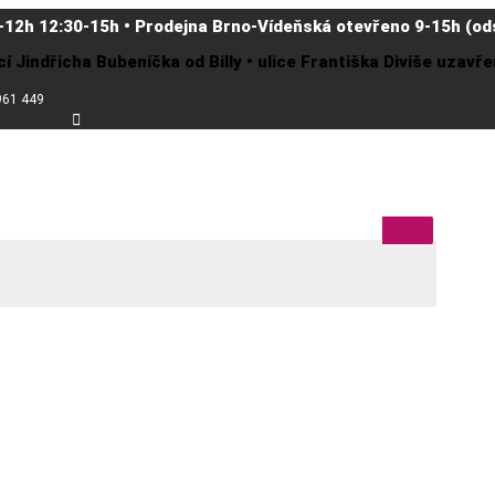
-12h 12:30-15h • Prodejna Brno-Vídeňská otevřeno 9-15h (ods
cí Jindřicha Bubeníčka od Billy • ulice Františka Diviše uzav
961 449
