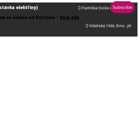
távka elektřiny)

Františka Diviše 68, Praha 10
řena ve směru od Petrovic •
Více zde

Vídeňská 106b, Brno - jih