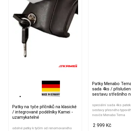
Patky Menabo Tema 
sada 4ks / příslušen
sestavu střešního n
speciální sada 4ks patek
Patky na tyče příčníků na klasické
sestavy přesného typovéh
/ integrované podélníky Kamei -
nosiče Menabo Tema
uzamykatelné
2 999 Kč
odolné patky k tyčím od renomovaného