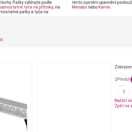
řechy. Patky vybírejte podle
tento systém upevnění poslouží
samostatné tyče na příčníky
, na
Menabo
nebo
Kamei
.
amostatné patky a tyče na
ší
Zobrazen

Předch
3
Načíst ví
Zpět na 