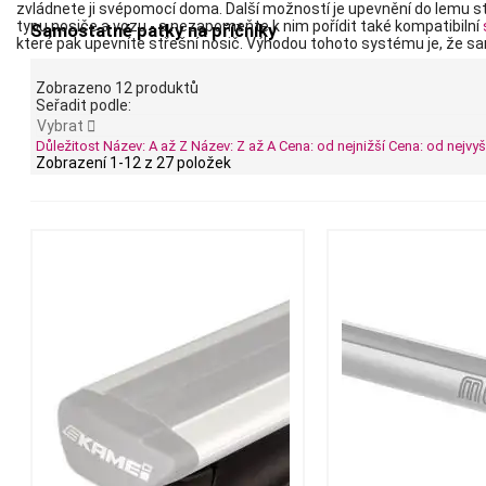
zvládnete ji svépomocí doma. Další možností je upevnění do lemu st
typu nosiče a vozu - a nezapomeňte k nim pořídit také kompatibilní
Samostatné patky na příčníky
které pak upevníte střešní nosič. Výhodou tohoto systému je, že s
Zobrazeno 12 produktů
Seřadit podle:
Vybrat

Důležitost
Název: A až Z
Název: Z až A
Cena: od nejnižší
Cena: od nejvyš
Zobrazení 1-12 z 27 položek