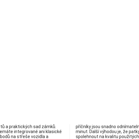
itů a praktických sad zámků.
příčníky jsou snadno odnímatel
 nemáte integrované ani klasické
minut. Další výhodou je, že patk
 bodů na střeše vozidla a
spolehnout na kvalitu použitých