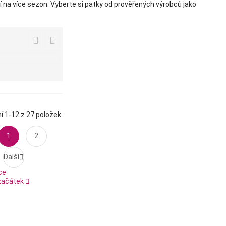
 na více sezon. Vyberte si patky od prověřených výrobců jako


í 1-12 z 27 položek
ozí
1
2
Další

ce
začátek
