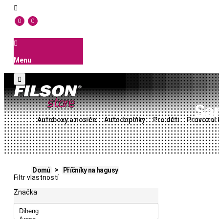

0
0

Menu

Sa
Autoboxy a nosiče
Autodoplňky
Pro děti
Provozní 
Domů
Příčníky na hagusy
Filtr vlastností
Značka