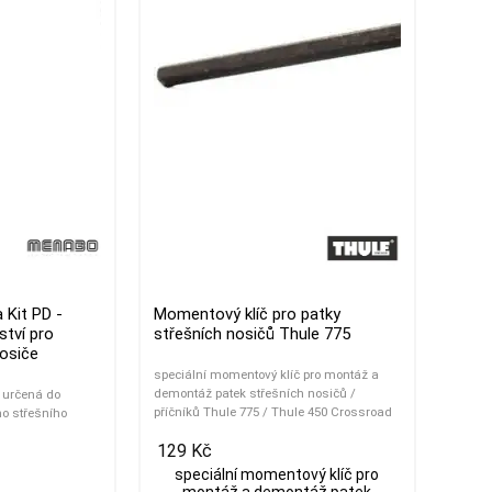
Kit PD -
Momentový klíč pro patky
ství pro
střešních nosičů Thule 775
osiče
speciální momentový klíč pro montáž a
demontáž patek střešních nosičů /
 určená do
příčníků Thule 775 / Thule 450 Crossroad
o střešního
129 Kč
speciální momentový klíč pro
montáž a demontáž patek