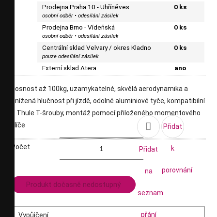
Prodejna Praha 10 - Uhříněves
0 ks
osobní odběr • odesílání zásilek
Prodejna Brno - Vídeňská
0 ks
osobní odběr • odesílání zásilek
Centrální sklad Velvary / okres Kladno
0 ks
pouze odesílání zásilek
Externí sklad Atera
ano
nosnost až 100kg, uzamykatelné, skvělá aerodynamika a
snížená hlučnost při jízdě, odolné aluminiové tyče, kompatibilní
s Thule T-šrouby, montáž pomocí přiloženého momentového

klíče
Přidat
Počet
k
Přidat
porovnání
na
Produkt dočasně nedostupný
seznam
přání
Vypůjčení