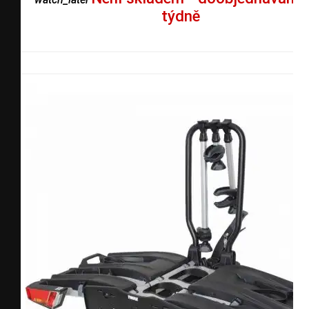
týdně