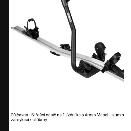
Půjčovna - Střešní nosič na 1 jízdní kolo Aroso Mosel - aluminium
zamykací / stříbrný