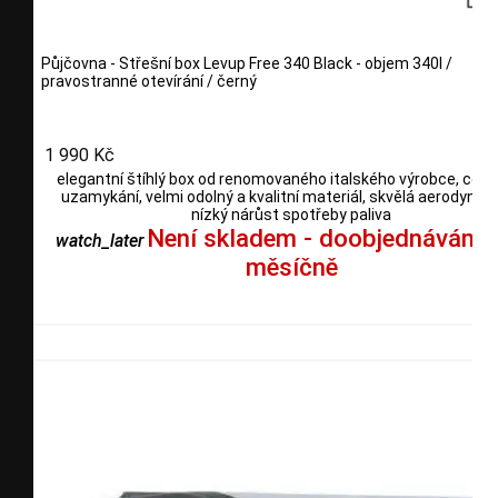
Půjčovna - Střešní box Levup Free 340 Black - objem 340l /
pravostranné otevírání / černý
1 990 Kč
elegantní štíhlý box od renomovaného italského výrobce, centr
uzamykání, velmi odolný a kvalitní materiál, skvělá aerodynam
nízký nárůst spotřeby paliva
Není skladem - doobjednáváme
watch_later
měsíčně