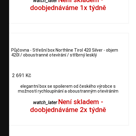
watch_later
doobjednáváme 1x týdně
Půjčovna - Střešní box Northline Tirol 420 Silver - objem
420l / oboustranné otevírání / stříbrný lesklý
2 691 Kč
elegantní box se spoilerem od českého výrobce s
možností rychloupínání a oboustranným otevíráním
Není skladem -
watch_later
doobjednáváme 2x týdně