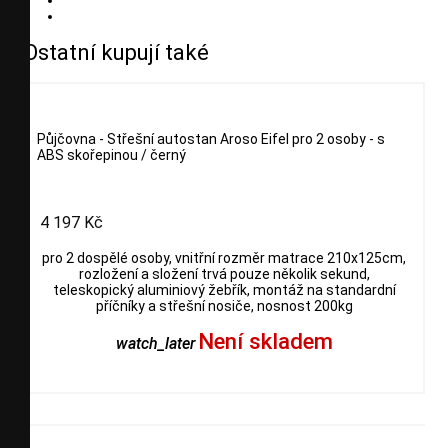
Ostatní kupují také
Půjčovna - Střešní autostan Aroso Eifel pro 2 osoby - s
ABS skořepinou / černý
4 197 Kč
pro 2 dospělé osoby, vnitřní rozměr matrace 210x125cm,
rozložení a složení trvá pouze několik sekund,
teleskopický aluminiový žebřík, montáž na standardní
příčníky a střešní nosiče, nosnost 200kg
Není skladem
watch_later