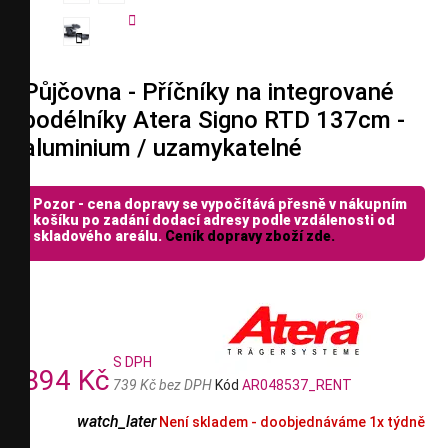


Půjčovna - Příčníky na integrované
podélníky Atera Signo RTD 137cm -
aluminium / uzamykatelné
Pozor - cena dopravy se vypočítává přesně v nákupním
košíku po zadání dodací adresy podle vzdálenosti od
skladového areálu.
Ceník dopravy zboží zde.
S DPH
894 Kč
739 Kč bez DPH
Kód
AR048537_RENT
watch_later
Není skladem - doobjednáváme 1x týdně