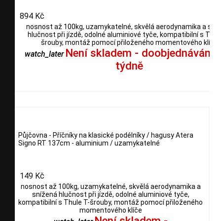
894 Kč
nosnost až 100kg, uzamykatelné, skvělá aerodynamika a sní
hlučnost při jízdě, odolné aluminiové tyče, kompatibilní s Thul
šrouby, montáž pomocí přiloženého momentového klíče
Není skladem - doobjednáváme
watch_later
týdně
Půjčovna - Příčníky na klasické podélníky / hagusy Atera
Signo RT 137cm - aluminium / uzamykatelné
149 Kč
nosnost až 100kg, uzamykatelné, skvělá aerodynamika a
snížená hlučnost při jízdě, odolné aluminiové tyče,
kompatibilní s Thule T-šrouby, montáž pomocí přiloženého
momentového klíče
Není skladem -