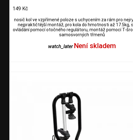
149 Kč
nosič kol ve vzpřímené poloze s uchycením za rám pro nejrychle
nejpraktičtější montáž, pro kola do hmotnosti až 17.5kg, sna
ovládání pomocí otočného regulátoru, montáž pomocí T-šroub
samosvorných třmenů
Není skladem
watch_later