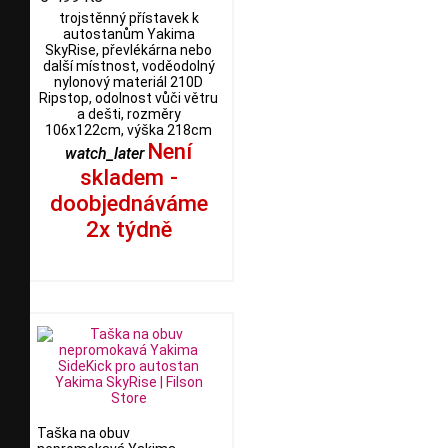
trojstěnný přístavek k
autostanům Yakima
SkyRise, převlékárna nebo
další místnost, voděodolný
nylonový materiál 210D
Ripstop, odolnost vůči větru
a dešti, rozměry
106x122cm, výška 218cm
Není
watch_later
skladem -
doobjednáváme
2x týdně
Taška na obuv