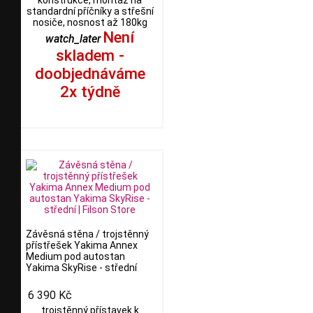
konstrukce, montáž na
standardní příčníky a střešní
nosiče, nosnost až 180kg
Není
watch_later
skladem -
doobjednáváme
2x týdně
Závěsná stěna / trojstěnný
přístřešek Yakima Annex
Medium pod autostan
Yakima SkyRise - střední
6 390 Kč
trojstěnný přístavek k