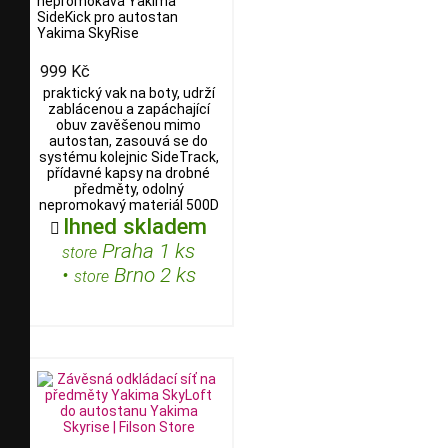
nepromokavá Yakima
SideKick pro autostan
Yakima SkyRise
999 Kč
praktický vak na boty, udrží
zablácenou a zapáchající
obuv zavěšenou mimo
autostan, zasouvá se do
systému kolejnic SideTrack,
přídavné kapsy na drobné
předměty, odolný
nepromokavý materiál 500D
Ihned skladem

Praha 1 ks
store
•
Brno 2 ks
store