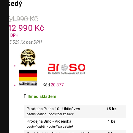
šedý
64 990 Kč
42 990 Kč
Ušetříte 22 000 Kč
S DPH
35 529 Kč bez DPH
Kód
20.877

Ihned skladem
Prodejna Praha 10 - Uhříněves
15 ks
osobní odběr • odesílání zásilek
Prodejna Brno - Vídeňská
1 ks
osobní odběr • odesílání zásilek