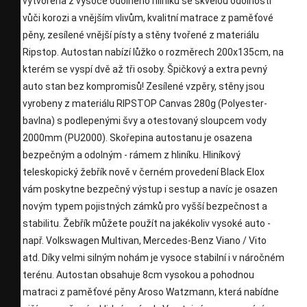
vytvořena z vysoce odolného hliníku se skvělou odolností
vůči korozi a vnějším vlivům, kvalitní matrace z paměťové
pěny, zesílené vnější písty a stěny tvořené z materiálu
Ripstop. Autostan nabízí lůžko o rozměrech 200x135cm, na
kterém se vyspí dvě až tři osoby. Špičkový a extra pevný
auto stan bez kompromisů! Zesílené vzpěry, stěny jsou
vyrobeny z materiálu RIPSTOP Canvas 280g (Polyester-
bavlna) s podlepenými švy a otestovaný sloupcem vody
2000mm (PU2000). Skořepina autostanu je osazena
bezpečným a odolným - rámem z hliníku. Hliníkový
teleskopický žebřík nově v černém provedení Black Elox
vám poskytne bezpečný výstup i sestup a navíc je osazen
novým typem pojistných zámků pro vyšší bezpečnost a
stabilitu. Žebřík můžete použít na jakékoliv vysoké auto -
např. Volkswagen Multivan, Mercedes-Benz Viano / Vito
atd. Díky velmi silným nohám je vysoce stabilní i v náročném
terénu. Autostan obsahuje 8cm vysokou a pohodnou
matraci z paměťové pěny Aroso Watzmann, která nabídne