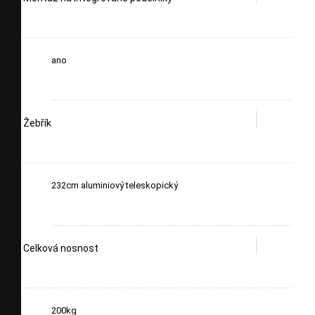
ano
Žebřík
232cm aluminiový teleskopický
Celková nosnost
200kg