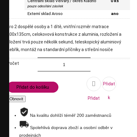
Centrální sklad Velvary / okres Kladno
0 ks
pouze odesílání zásilek
Externí sklad Aroso
ano
pro 2 dospělé osoby a 1 dítě, vnitřní rozměr matrace
200x135cm, celokovová konstrukce z aluminia, rozložení a
složení trvá pouze několik sekund, teleskopický aluminiový
žebřík, montáž na standardní příčníky a střešní nosiče
Počet

Přidat
Přidat do košíku
k
Přidat
porovnání
na
Na kvalitu dohlíží téměř 200 zaměstnanců
seznam
Spolehlivá doprava zboží a osobní odběr v
prodejnách