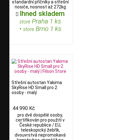
standardní příčníky a střešní
nosiče, nosnost až 272kg
Ihned skladem

Praha 1 ks
store
•
Brno 1 ks
store
Střešní autostan Yakima
SkyRise HD Small pro 2
osoby - malý
44 990 Kč
pro dvě dospělé osoby,
certifikován pro použití v
České republice / EU,
teleskopický žebřík,
dvouvrstvá nepromokavá