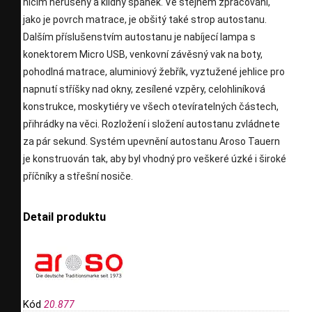
ničím nerušený a klidný spánek. Ve stejném zpracování,
jako je povrch matrace, je obšitý také strop autostanu.
Dalším příslušenstvím autostanu je nabíjecí lampa s
konektorem Micro USB, venkovní závěsný vak na boty,
pohodlná matrace, aluminiový žebřík, vyztužené jehlice pro
napnutí stříšky nad okny, zesílené vzpěry, celohliníková
konstrukce, moskytiéry ve všech otevíratelných částech,
přihrádky na věci. Rozložení i složení autostanu zvládnete
za pár sekund. Systém upevnění autostanu Aroso Tauern
je konstruován tak, aby byl vhodný pro veškeré úzké i široké
příčníky a střešní nosiče.
Detail produktu
Kód
20.877