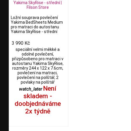
Ložní souprava povlečení
Yakima BedSheets Medium
pro matraci do autostanu
Yakima SkyRise - střední
3 990 Kč
speciální velmi měkké a
odolné povlečení,
přizpůsobeno pro matraci v
autostanu Yakima SkyRise,
rozměry 244 x 122 x 7.6cm,
povlečení na matraci,
povlečení na polštář, 2
povlaky na polštář
Není
watch_later
skladem -
doobjednáváme
2x týdně