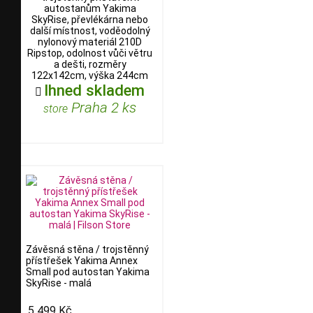
autostanům Yakima
SkyRise, převlékárna nebo
další místnost, voděodolný
nylonový materiál 210D
Ripstop, odolnost vůči větru
a dešti, rozměry
122x142cm, výška 244cm
Ihned skladem

Praha 2 ks
store
Závěsná stěna / trojstěnný
přístřešek Yakima Annex
Small pod autostan Yakima
SkyRise - malá
5 499 Kč