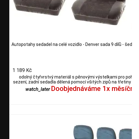
Autopotahy sedadel na celé vozidlo - Denver sada 9 dílů - šedé
1 189 Kč
odolný čtyřvrstvý materiál s pěnovými výstelkami pro pohod
sezení, zadní sedadla dělená pomocí všitých zipů na třetiny i po
Doobjednáváme 1x měsíčně
watch_later