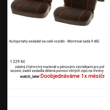
Autopotahy sedadel na celé vozidlo - Montreal sada 9 dílů
1 229 Kč
odolný čtyřvrstvý materiál s pěnovými výstelkami pro pohod
sezení, zadní sedadla dělená pomocí všitých zipů na třetiny i po
Doobjednáváme 1x měsíčně
watch_later