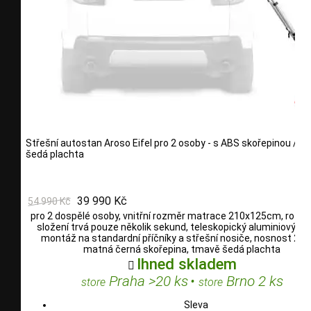
Střešní autostan Aroso Eifel pro 2 osoby - s ABS skořepinou / če
šedá plachta
39 990 Kč
54 990 Kč
pro 2 dospělé osoby, vnitřní rozměr matrace 210x125cm, rozlož
složení trvá pouze několik sekund, teleskopický aluminiový žeb
montáž na standardní příčníky a střešní nosiče, nosnost 200
matná černá skořepina, tmavě šedá plachta
Ihned skladem

Praha >20 ks
•
Brno 2 ks
store
store
Sleva