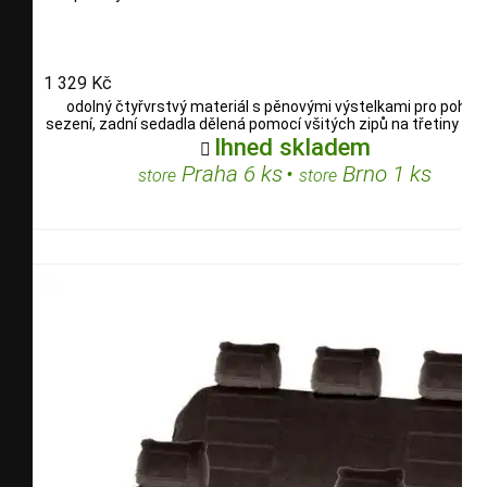
1 329 Kč
odolný čtyřvrstvý materiál s pěnovými výstelkami pro pohod
sezení, zadní sedadla dělená pomocí všitých zipů na třetiny i po
Ihned skladem

Praha 6 ks
•
Brno 1 ks
store
store