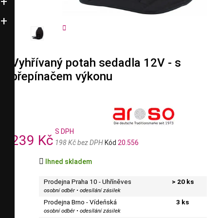


Vyhřívaný potah sedadla 12V - s
přepínačem výkonu
S DPH
239 Kč
198 Kč bez DPH
Kód
20.556

Ihned skladem
Prodejna Praha 10 - Uhříněves
> 20 ks
osobní odběr • odesílání zásilek
Prodejna Brno - Vídeňská
3 ks
osobní odběr • odesílání zásilek