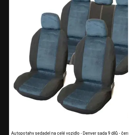
Autopotahy sedadel na celé vozidlo - Denver sada 9 dílů - černé