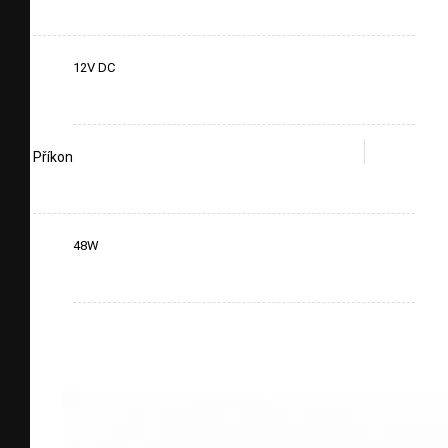
12V DC
Příkon
48W