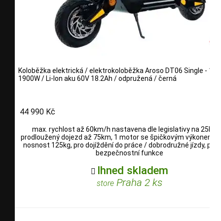
Koloběžka elektrická / elektrokoloběžka Aroso DT06 Single - 1 m
1900W / Li-Ion aku 60V 18.2Ah / odpružená / černá
44 990 Kč
max. rychlost až 60km/h nastavena dle legislativy na 25km/
prodloužený dojezd až 75km, 1 motor se špičkovým výkonem 1
nosnost 125kg, pro dojíždění do práce / dobrodružné jízdy, pokr
bezpečnostní funkce
Ihned skladem

Praha 2 ks
store