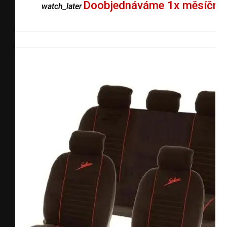
Doobjednáváme 1x měsíčně
watch_later