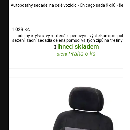
Autopotahy sedadel na celé vozidlo - Chicago sada 9 dílů - šedé
1 029 Kč
odolný čtyřvrstvý materiál s pěnovými výstelkami pro pohod
sezení, zadní sedadla dělená pomocí všitých zipů na třetiny i po
Ihned skladem

Praha 6 ks
store