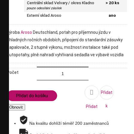
Centrální sklad Velvary / okres Kladno
> 20 ks
pouze odesílání zásilek
Externí sklad Aroso
ano
výroba
Aroso
Deutschland, potah pro příjemnou jízdu v
chladných ročních obdobích, připojení do standardní zásuvky
zapalovače, 2 stupně výkonu, možnost instalace také pod
autopotahy, plně nahradí vyhřívaná sedadla ve výbavě vozidla
Počet

Přidat
Přidat do košíku
k
Přidat
porovnání
na
Na kvalitu dohlíží téměř 200 zaměstnanců
seznam