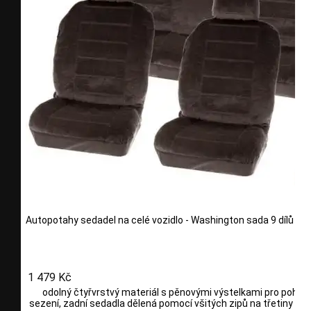
Autopotahy sedadel na celé vozidlo - Washington sada 9 dílů - š
1 479 Kč
odolný čtyřvrstvý materiál s pěnovými výstelkami pro pohod
sezení, zadní sedadla dělená pomocí všitých zipů na třetiny i po