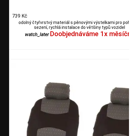
739 Kč
odolný čtyřvrstvý materiál s pěnovými výstelkami pro pohod
sezení, rychlá instalace do většiny typů vozidel
Doobjednáváme 1x měsíčně
watch_later