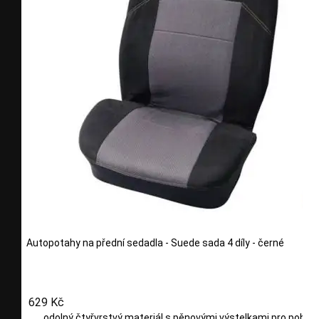
Autopotahy na přední sedadla - Suede sada 4 díly - černé
629 Kč
odolný čtyřvrstvý materiál s pěnovými výstelkami pro pohod