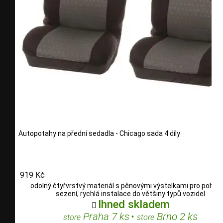
Autopotahy na přední sedadla - Chicago sada 4 díly
919 Kč
odolný čtyřvrstvý materiál s pěnovými výstelkami pro pohod
sezení, rychlá instalace do většiny typů vozidel
Ihned skladem

Praha 7 ks
•
Brno 2 ks
store
store