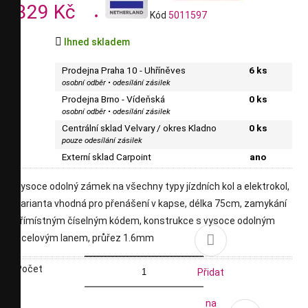
329 Kč
Kód
5011597

Ihned skladem
Prodejna Praha 10 - Uhříněves
6 ks
osobní odběr • odesílání zásilek
Prodejna Brno - Vídeňská
0 ks
osobní odběr • odesílání zásilek
Centrální sklad Velvary / okres Kladno
0 ks
pouze odesílání zásilek
Externí sklad Carpoint
ano
vysoce odolný zámek na všechny typy jízdních kol a elektrokol,
varianta vhodná pro přenášení v kapse, délka 75cm, zamykání
třímístným číselným kódem, konstrukce s vysoce odolným

ocelovým lanem, průřez 1.6mm
Počet
Přidat
na