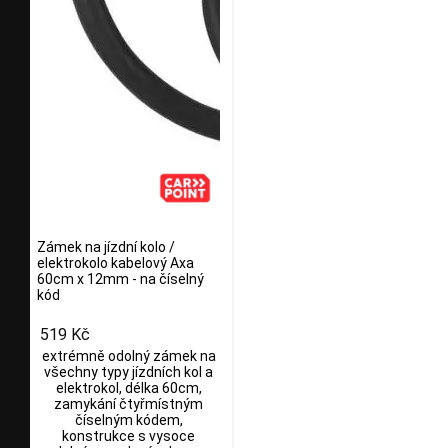
Zámek na jízdní kolo /
elektrokolo kabelový Axa
60cm x 12mm - na číselný
kód
519 Kč
extrémně odolný zámek na
všechny typy jízdních kol a
elektrokol, délka 60cm,
zamykání čtyřmístným
číselným kódem,
konstrukce s vysoce