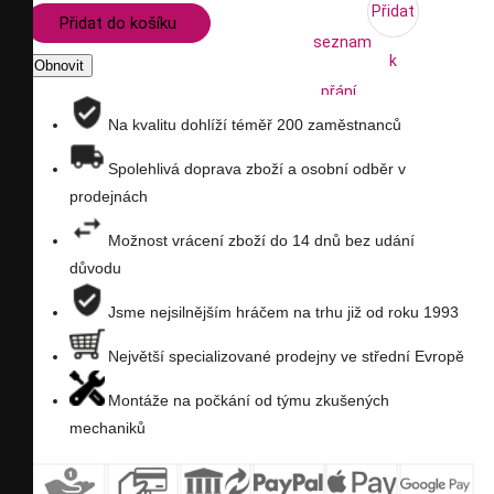
Přidat
Přidat do košíku
seznam
k
přání
porovnání
Na kvalitu dohlíží téměř 200 zaměstnanců
Spolehlivá doprava zboží a osobní odběr v
prodejnách
Možnost vrácení zboží do 14 dnů bez udání
důvodu
Jsme nejsilnějším hráčem na trhu již od roku 1993
Největší specializované prodejny ve střední Evropě
Montáže na počkání od týmu zkušených
mechaniků