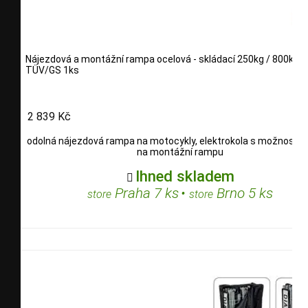
Nájezdová a montážní rampa ocelová - skládací 250kg / 800kg
TÜV/GS 1ks
2 839 Kč
odolná nájezdová rampa na motocykly, elektrokola s možností s
na montážní rampu
Ihned skladem

Praha 7 ks
•
Brno 5 ks
store
store