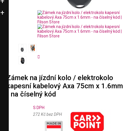


Zámek na jízdní kolo / elektrokolo
kapesní kabelový Axa 75cm x 1.6mm
- na číselný kód
S DPH
272 Kč bez DPH