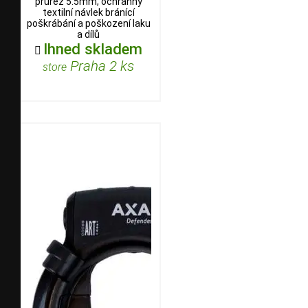
průřez 5.5mm, ochranný
textilní návlek bránící
poškrábání a poškození laku
a dílů
Ihned skladem

Praha 2 ks
store