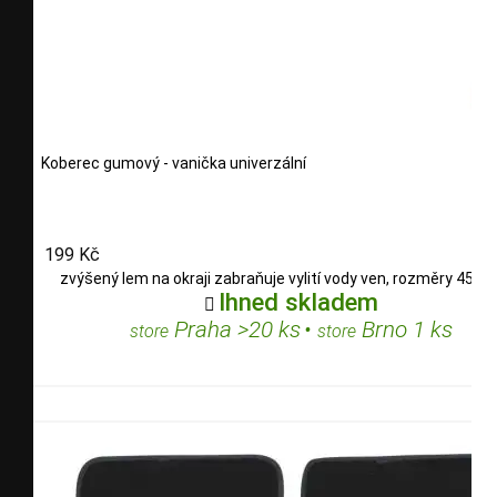
Koberec gumový - vanička univerzální
199 Kč
zvýšený lem na okraji zabraňuje vylití vody ven, rozměry 45x
Ihned skladem

Praha >20 ks
•
Brno 1 ks
store
store