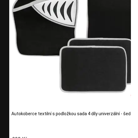
Autokoberce textilní s podložkou sada 4 díly univerzální - šedé