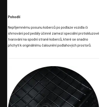
Pohodlí
Nepříjemnému posunu koberců po podlaze vozidla či
shrnování pod pedály účinně zamezí speciální protiskluzové
tvarování na spodní straně koberců, které se snadno
přichytí k originálnímu čalounění podlahových prostorů.