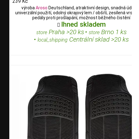
239 Kč
výroba
Aroso
Deutschland, atraktivní design, snadná údržb
univerzální použití, odolný okrajový lem / obšití, zesílená vrstv
pedály proti prošlapání, možnost běžného čistění
Ihned skladem

Praha >20 ks
•
Brno 1 ks
store
store
•
Centrální sklad >20 ks
local_shipping