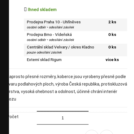

Ihned skladem
Prodejna Praha 10 - Uhříněves
2 ks
osobní odběr • odesílání zásilek
Prodejna Brno - Vídeňská
0 ks
osobní odběr • odesílání zásilek
Centrální sklad Velvary / okres Kladno
0 ks
pouze odesílání zásilek
Externí sklad Rigum
více ks
naprosto přesné rozměry, koberce jsou vyrobeny přesně podle
tvaru podlahových ploch, výroba Česká republika, protiskluzová
vrstva, vysoká ohebnost a odolnost, účinně chrání interiér
vozu
Počet