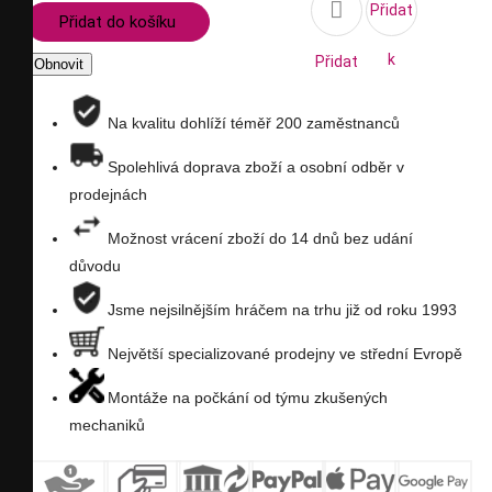

Přidat
Přidat do košíku
k
Přidat
porovnání
na
Na kvalitu dohlíží téměř 200 zaměstnanců
seznam
Spolehlivá doprava zboží a osobní odběr v
prodejnách
přání
Možnost vrácení zboží do 14 dnů bez udání
důvodu
Jsme nejsilnějším hráčem na trhu již od roku 1993
Největší specializované prodejny ve střední Evropě
Montáže na počkání od týmu zkušených
mechaniků