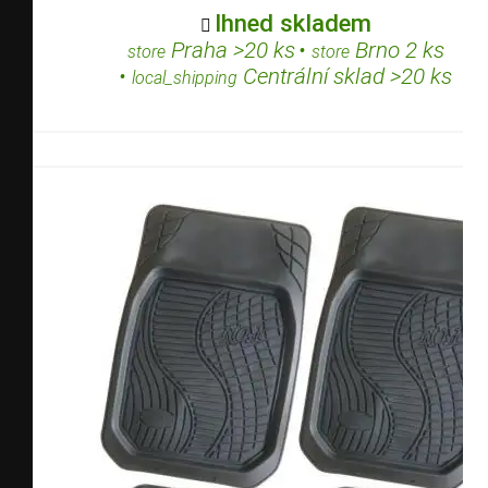
Ihned skladem

Praha >20 ks
•
Brno 2 ks
store
store
•
Centrální sklad >20 ks
local_shipping