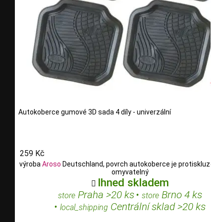
Autokoberce gumové 3D sada 4 díly - univerzální
259 Kč
výroba
Aroso
Deutschland, povrch autokoberce je protiskluzový,
omyvatelný
Ihned skladem

Praha >20 ks
•
Brno 4 ks
store
store
•
Centrální sklad >20 ks
local_shipping