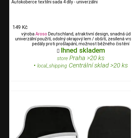
Autokoberce textilni sada 4 díly - univerzálni
149 Kč
výroba
Aroso
Deutschland, atraktivní design, snadná údržb
univerzální použití, odolný okrajový lem / obšití, zesílená vrstv
pedály proti prošlapání, možnost běžného čistění
Ihned skladem

Praha >20 ks
store
•
Centrální sklad >20 ks
local_shipping