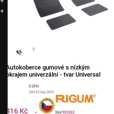


Autokoberce gumové s nízkým
okrajem univerzální - tvar Universal
S DPH
344 Kč bez DPH
416 Kč
Kód
903263