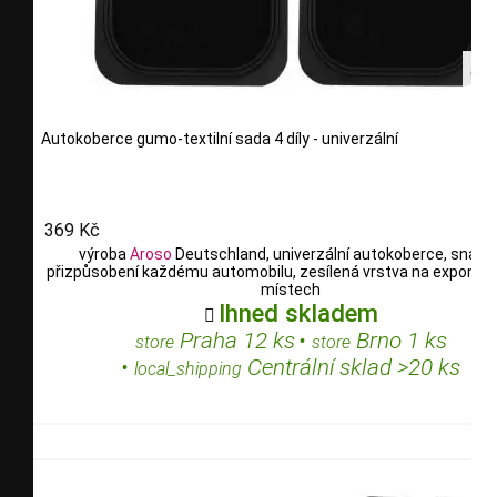
Autokoberce gumo-textilní sada 4 díly - univerzální
369 Kč
výroba
Aroso
Deutschland, univerzální autokoberce, snadn
přizpůsobení každému automobilu, zesílená vrstva na expono
místech
Ihned skladem

Praha 12 ks
•
Brno 1 ks
store
store
•
Centrální sklad >20 ks
local_shipping