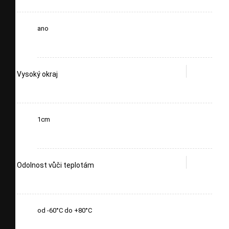
ano
Vysoký okraj
1cm
Odolnost vůči teplotám
od -60°C do +80°C