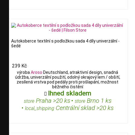
Autokoberce textilní s podložkou sada 4 díly univerzální -
šedé
239 Kč
výroba
Aroso
Deutschland, atraktivní design, snadná
údržba, univerzální použití, odolný okrajový lem / obšití,
zesílená vrstva pod pedály proti prošlapání, možnost
běžného čistění
Ihned skladem

Praha >20 ks
•
Brno 1 ks
store
store
•
Centrální sklad >20 ks
local_shipping