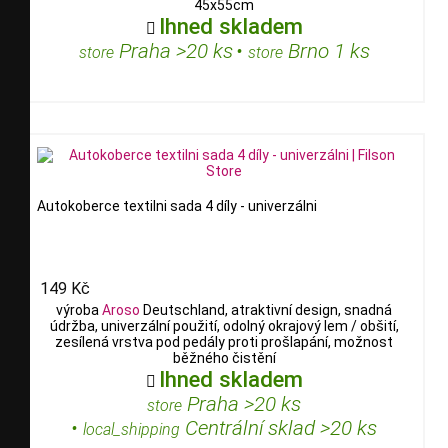
45x55cm
Ihned skladem

Praha >20 ks
•
Brno 1 ks
store
store
Autokoberce textilni sada 4 díly - univerzálni
149 Kč
výroba
Aroso
Deutschland, atraktivní design, snadná
údržba, univerzální použití, odolný okrajový lem / obšití,
zesílená vrstva pod pedály proti prošlapání, možnost
běžného čistění
Ihned skladem

Praha >20 ks
store
•
Centrální sklad >20 ks
local_shipping