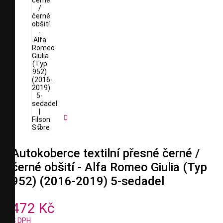


Autokoberce textilní přesné černé /
černé obšití - Alfa Romeo Giulia (Typ
952) (2016-2019) 5-sedadel
472 Kč
S DPH