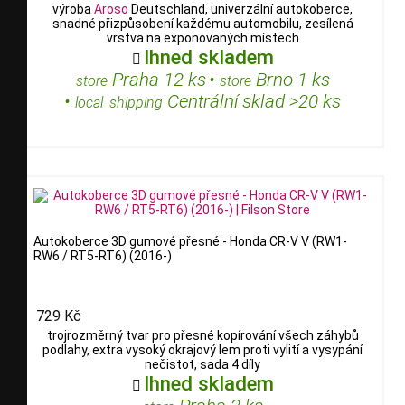
výroba
Aroso
Deutschland, univerzální autokoberce,
snadné přizpůsobení každému automobilu, zesílená
vrstva na exponovaných místech
Ihned skladem

Praha 12 ks
•
Brno 1 ks
store
store
•
Centrální sklad >20 ks
local_shipping
Autokoberce 3D gumové přesné - Honda CR-V V (RW1-
RW6 / RT5-RT6) (2016-)
729 Kč
trojrozměrný tvar pro přesné kopírování všech záhybů
podlahy, extra vysoký okrajový lem proti vylití a vysypání
nečistot, sada 4 díly
Ihned skladem
