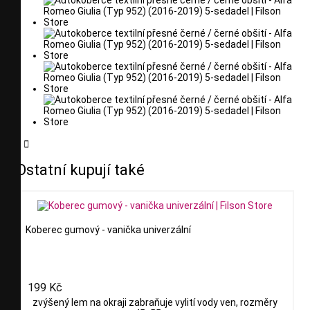


Ostatní kupují také
Koberec gumový - vanička univerzální
199 Kč
zvýšený lem na okraji zabraňuje vylití vody ven, rozměry