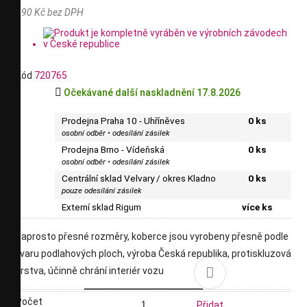
390 Kč bez DPH
Kód
720765

Očekávané další naskladnění 17.8.2026
Prodejna Praha 10 - Uhříněves
0 ks
osobní odběr • odesílání zásilek
Prodejna Brno - Vídeňská
0 ks
osobní odběr • odesílání zásilek
Centrální sklad Velvary / okres Kladno
0 ks
pouze odesílání zásilek
Externí sklad Rigum
více ks
naprosto přesné rozměry, koberce jsou vyrobeny přesně podle
tvaru podlahových ploch, výroba Česká republika, protiskluzová

vrstva, účinně chrání interiér vozu
Počet
Přidat