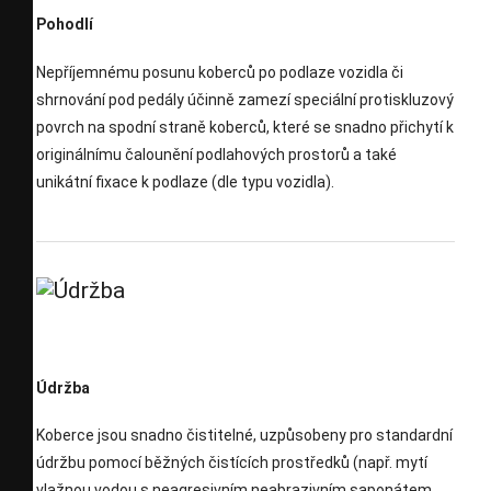
Pohodlí
Nepříjemnému posunu koberců po podlaze vozidla či
shrnování pod pedály účinně zamezí speciální protiskluzový
povrch na spodní straně koberců, které se snadno přichytí k
originálnímu čalounění podlahových prostorů a také
unikátní fixace k podlaze (dle typu vozidla).
Údržba
Koberce jsou snadno čistitelné, uzpůsobeny pro standardní
údržbu pomocí běžných čistících prostředků (např. mytí
vlažnou vodou s neagresivním neabrazivním saponátem