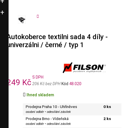


Autokoberce textilni sada 4 díly -
univerzálni / černé / typ 1
S DPH
249 Kč
206 Kč bez DPH
Kód
48.020

Ihned skladem
Prodejna Praha 10 - Uhříněves
0 ks
osobní odběr • odesílání zásilek
Prodejna Brno - Vídeňská
2 ks
osobní odběr • odesílání zásilek