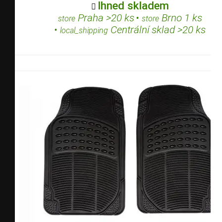
Ihned skladem

Praha >20 ks
•
Brno 1 ks
store
store
•
Centrální sklad >20 ks
local_shipping