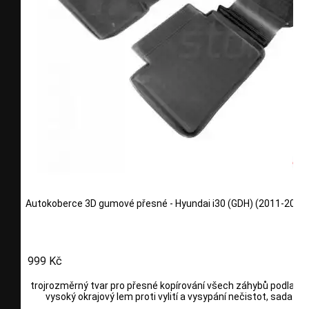
Autokoberce 3D gumové přesné - Hyundai i30 (GDH) (2011-2017
999 Kč
trojrozměrný tvar pro přesné kopírování všech záhybů podlahy, 
vysoký okrajový lem proti vylití a vysypání nečistot, sada 4 dí