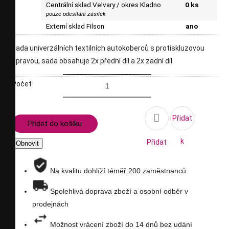
Centrální sklad Velvary / okres Kladno
0 ks
pouze odesílání zásilek
Externí sklad Filson
ano
sada univerzálních textilních autokoberců s protiskluzovou
úpravou, sada obsahuje 2x přední díl a 2x zadní díl
Počet

Přidat
Přidat do košíku
k
Přidat
porovnání
na
Na kvalitu dohlíží téměř 200 zaměstnanců
seznam
Spolehlivá doprava zboží a osobní odběr v
prodejnách
přání
Možnost vrácení zboží do 14 dnů bez udání