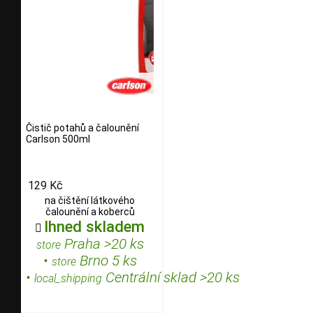
Čistič potahů a čalounění
Carlson 500ml
129 Kč
na čištění látkového
čalounění a koberců
Ihned skladem

Praha >20 ks
store
•
Brno 5 ks
store
•
Centrální sklad >20 ks
local_shipping