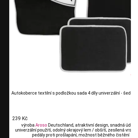
Autokoberce textilní s podložkou sada 4 díly univerzální - šedé
239 Kč
výroba
Aroso
Deutschland, atraktivní design, snadná údržb
univerzální použití, odolný okrajový lem / obšití, zesílená vrstv
pedály proti prošlapání, možnost běžného čistění