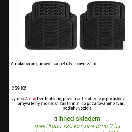
Autokoberce gumové sada 4 díly - univerzální
259 Kč
výroba
Aroso
Deutschland, povrch autokoberce je protiskluzový,
omyvatelný, možnost zastřihnutí do požadovaného tvaru po
podlahy vozidla
Ihned skladem

Praha >20 ks
•
Brno 2 ks
store
store