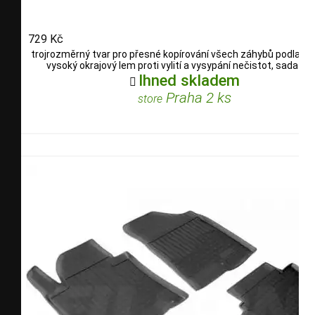
729 Kč
trojrozměrný tvar pro přesné kopírování všech záhybů podlahy, 
vysoký okrajový lem proti vylití a vysypání nečistot, sada 4 dí
Ihned skladem

Praha 2 ks
store