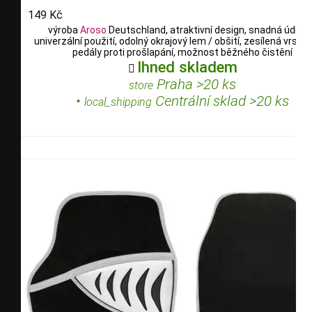
149 Kč
výroba
Aroso
Deutschland, atraktivní design, snadná údržb
univerzální použití, odolný okrajový lem / obšití, zesílená vrstv
pedály proti prošlapání, možnost běžného čistění
Ihned skladem

Praha >20 ks
store
•
Centrální sklad >20 ks
local_shipping