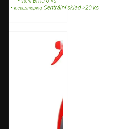
•
Brno 6 ks
store
•
Centrální sklad >20 ks
local_shipping