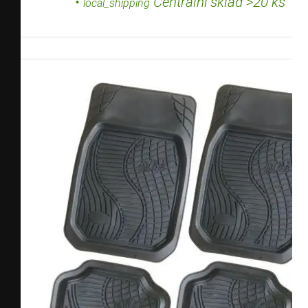
•
Centrální sklad >20 ks
local_shipping