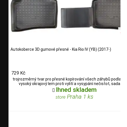
Autokoberce 3D gumové přesné - Kia Rio IV (YB) (2017-)
729 Kč
trojrozměrný tvar pro přesné kopírování všech záhybů podlahy, 
vysoký okrajový lem proti vylití a vysypání nečistot, sada 4 dí
Ihned skladem

Praha 1 ks
store