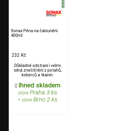
Sonax Pěna na čalounění
400ml
232 Kč
Důkladně odstraní i velmi
silná znečištění z potahů,
koberců a tkanin.
Ihned skladem

Praha 3 ks
store
•
Brno 2 ks
store