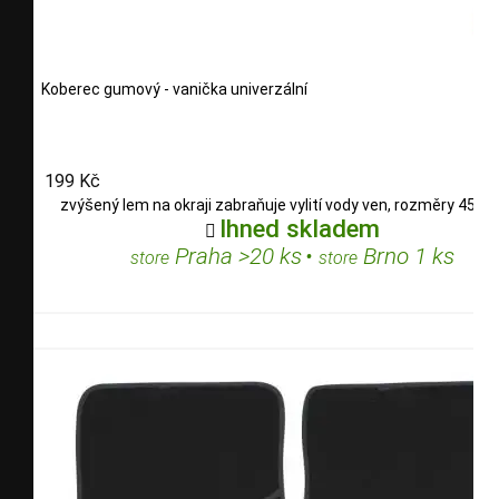
Koberec gumový - vanička univerzální
199 Kč
zvýšený lem na okraji zabraňuje vylití vody ven, rozměry 45x
Ihned skladem

Praha >20 ks
•
Brno 1 ks
store
store