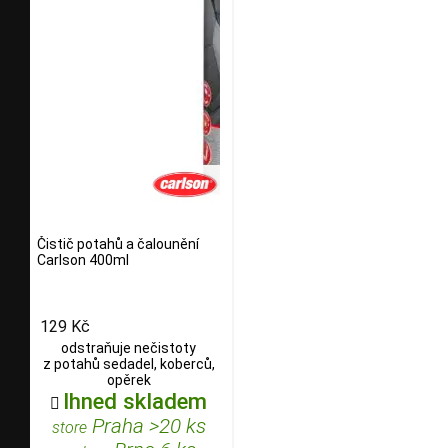
Čistič potahů a čalounění
Carlson 400ml
129 Kč
odstraňuje nečistoty
z potahů sedadel, koberců,
opěrek
Ihned skladem

Praha >20 ks
store