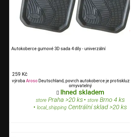
Autokoberce gumové 3D sada 4 díly - univerzální
259 Kč
výroba
Aroso
Deutschland, povrch autokoberce je protiskluzový,
omyvatelný
Ihned skladem

Praha >20 ks
•
Brno 4 ks
store
store
•
Centrální sklad >20 ks
local_shipping