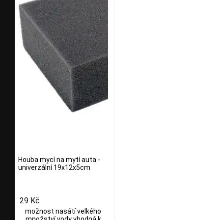
Houba mycí na mytí auta -
univerzální 19x12x5cm
29 Kč
možnost nasátí velkého
množství vody vhodná k