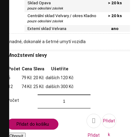
Sklad Opava
> 20 ks
pouze odesílání zásilek
Centrální sklad Velvary / okres Kladno
> 20 ks
pouze odesílání zásilek
Externí sklad Velvana
ano
snadné, dokonalé a šetrné umytí vozidla
Množstevní slevy
Počet
Cena
Sleva
Ušetříte
6
79 Kč
20 Kč
dalších 120 Kč
12
74 Kč
25 Kč
dalších 300 Kč
Počet

Přidat
Přidat do košíku
k
Přidat