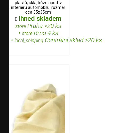
plastů, skla, kůže apod. v
interiéru automobilu, rozměr
cca 35x35cm
Ihned skladem

Praha >20 ks
store
•
Brno 4 ks
store
•
Centrální sklad >20 ks
local_shipping