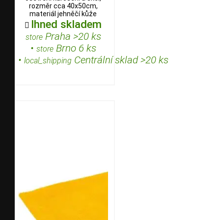
rozměr cca 40x50cm,
materiál jehněčí kůže
Ihned skladem

Praha >20 ks
store
•
Brno 6 ks
store
•
Centrální sklad >20 ks
local_shipping