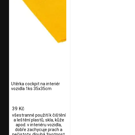
Utěrka cockpit na interiér
vozidla 1ks 35x35cm
39 Kč
všestranné použití k čištění
a leštění plastů, skla, kůže
apod. v interiéru vozidla,
dobře zachycuje prach a
nečistoty, dlouhá životnost,