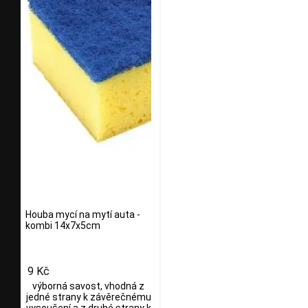
Houba mycí na mytí auta -
kombi 14x7x5cm
9 Kč
výborná savost, vhodná z
jedné strany k závěrečnému