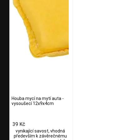
Houba mycí na mytí auta -
vysoušecí 12x9x4cm
39 Kč
vynikající savost, vhodná
především k závěrečnému