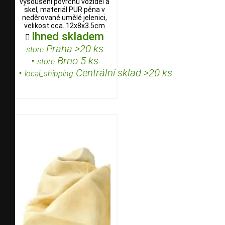
vysoušení povrchu vozidel a
skel, materiál PUR pěna v
neděrované umělé jelenici,
velikost cca. 12x8x3.5cm
Ihned skladem

Praha >20 ks
store
•
Brno 5 ks
store
•
Centrální sklad >20 ks
local_shipping