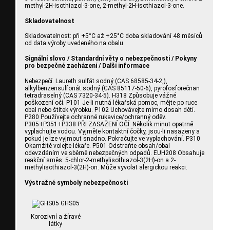
methyl-2H-isothiazol-3-one, 2-methyl-2H-isothiazol-3-one.
Skladovatelnost
Skladovatelnost: při +5°C až +25°C doba skladování 48 měsíců
od data výroby uvedeného na obalu.
Signální slovo / Standardní věty o nebezpečnosti / Pokyny
pro bezpečné zacházení / Další informace
Nebezpečí. Laureth sulfát sodný (CAS 68585-34-2,),
alkylbenzensulfonát sodný (CAS 85117-50-6), pyrofosforečnan
tetradraselný (CAS 7320-34-5). H318 Způsobuje vážné
poškození očí. P101 Je-li nutná lékařská pomoc, mějte po ruce
obal nebo štítek výrobku. P102 Uchovávejte mimo dosah dětí.
P280 Používejte ochranné rukavice/ochranný oděv.
P305+P351+P338 PŘI ZASAŽENÍ OČÍ: Několik minut opatrně
vyplachujte vodou. Vyjměte kontaktní čočky, jsou-li nasazeny a
pokud je lze vyjmout snadno. Pokračujte ve vyplachování. P310
Okamžitě volejte lékaře. P501 Odstraňte obsah/obal
odevzdáním ve sběrně nebezpečných odpadů. EUH208 Obsahuje
reakční směs: 5-chlor-2-methylisothiazol-3(2H)-on a 2-
methylisothiazol-3(2H)-on. Může vyvolat alergickou reakci.
Výstražné symboly nebezpečnosti
GHS05
Korozivní a žíravé
látky