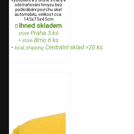
vysoušení a z druhé strany k
odstraňování hmyzu bez
poškrábání povrchu skel
automobilu, velikost cca.
14.5x7.5x4.5cm
Ihned skladem

Praha 3 ks
store
•
Brno 6 ks
store
•
Centrální sklad >20 ks
local_shipping