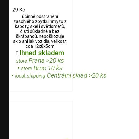
29 Kč
účinné odstranění
zaschlého zbytku hmyzu z
kapoty, skel i světlometů,
čistí důkladně a bez
škrábanců, nepoškozuje
sklo ani lak vozidla, velikost
cca 12x8x5cm
Ihned skladem

Praha >20 ks
store
•
Brno 10 ks
store
•
Centrální sklad >20 ks
local_shipping