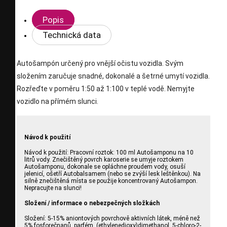
Popis
Technická data
Autošampón určený pro vnější očistu vozidla. Svým
složením zaručuje snadné, dokonalé a šetrné umytí vozidla.
Rozřeďte v poměru 1:50 až 1:100 v teplé vodě. Nemyjte
vozidlo na přímém slunci.
Návod k použití
Návod k použití: Pracovní roztok: 100 ml Autošamponu na 10
litrů vody. Znečištěný povrch karoserie se umyje roztokem
Autošamponu, dokonale se opláchne proudem vody, osuší
jelenicí, ošetří Autobalsamem (nebo se zvýší lesk leštěnkou). Na
silně znečištěná místa se použije koncentrovaný Autošampon.
Nepracujte na slunci!
Složení / informace o nebezpečných složkách
Složení: 5-15% aniontových povrchově aktivních látek, méně než
5% fosforečnanů, parfém, (ethylenedioxy)dimethanol, 5-chloro-2-