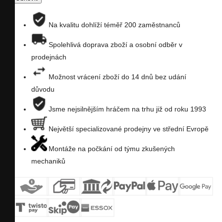
porovnání
na
Na kvalitu dohlíží téměř 200 zaměstnanců
seznam
Spolehlivá doprava zboží a osobní odběr v
prodejnách
přání
Možnost vrácení zboží do 14 dnů bez udání
důvodu
Jsme nejsilnějším hráčem na trhu již od roku 1993
Největší specializované prodejny ve střední Evropě
Montáže na počkání od týmu zkušených
mechaniků