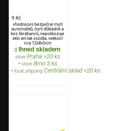
9 Kč
vhodná pro bezpečné mytí
automobilů, čistí důkladně a
bez škrábanců, nepoškozuje
sklo ani lak vozidla, velikost
cca 12x8x5cm
Ihned skladem

Praha >20 ks
store
•
Brno 5 ks
store
•
Centrální sklad >20 ks
local_shipping