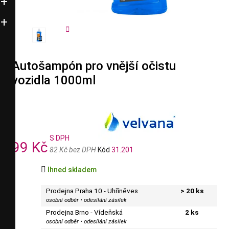


Autošampón pro vnější očistu
vozidla 1000ml
S DPH
99 Kč
82 Kč bez DPH
Kód
31.201

Ihned skladem
Prodejna Praha 10 - Uhříněves
> 20 ks
osobní odběr • odesílání zásilek
Prodejna Brno - Vídeňská
2 ks
osobní odběr • odesílání zásilek