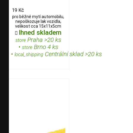
19 Kč
pro běžné mytí automobilu,
nepoškozuje lak vozidla,
velikost cca 15x11x5cm
Ihned skladem

Praha >20 ks
store
•
Brno 4 ks
store
•
Centrální sklad >20 ks
local_shipping