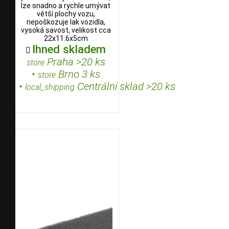
lze snadno a rychle umývat
větší plochy vozu,
nepoškozuje lak vozidla,
vysoká savost, velikost cca
22x11.6x5cm
Ihned skladem

Praha >20 ks
store
•
Brno 3 ks
store
•
Centrální sklad >20 ks
local_shipping