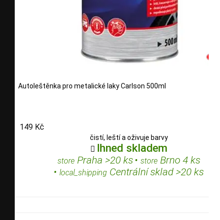
Autoleštěnka pro metalické laky Carlson 500ml
149 Kč
čistí, leští a oživuje barvy
Ihned skladem

Praha >20 ks
•
Brno 4 ks
store
store
•
Centrální sklad >20 ks
local_shipping