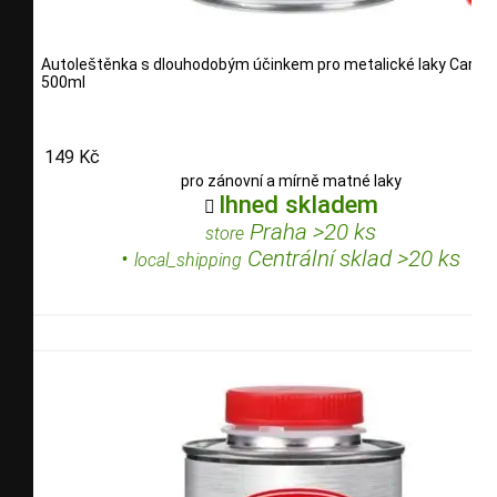
Autoleštěnka s dlouhodobým účinkem pro metalické laky Carlso
500ml
149 Kč
pro zánovní a mírně matné laky
Ihned skladem

Praha >20 ks
store
•
Centrální sklad >20 ks
local_shipping