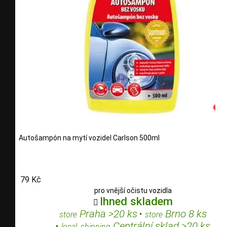
Autošampón na mytí vozidel Carlson 500ml
79 Kč
pro vnější očistu vozidla
Ihned skladem

Praha >20 ks
•
Brno 8 ks
store
store
•
Centrální sklad >20 ks
local_shipping