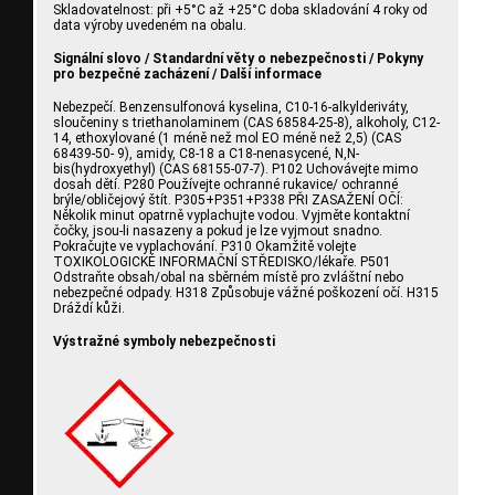
Skladovatelnost: při +5°C až +25°C doba skladování 4 roky od
data výroby uvedeném na obalu.
Signální slovo / Standardní věty o nebezpečnosti / Pokyny
pro bezpečné zacházení / Další informace
Nebezpečí. Benzensulfonová kyselina, C10-16-alkylderiváty,
sloučeniny s triethanolaminem (CAS 68584-25-8), alkoholy, C12-
14, ethoxylované (1 méně než mol EO méně než 2,5) (CAS
68439-50- 9), amidy, C8-18 a C18-nenasycené, N,N-
bis(hydroxyethyl) (CAS 68155-07-7). P102 Uchovávejte mimo
dosah dětí. P280 Používejte ochranné rukavice/ ochranné
brýle/obličejový štít. P305+P351+P338 PŘI ZASAŽENÍ OČÍ:
Několik minut opatrně vyplachujte vodou. Vyjměte kontaktní
čočky, jsou-li nasazeny a pokud je lze vyjmout snadno.
Pokračujte ve vyplachování. P310 Okamžitě volejte
TOXIKOLOGICKÉ INFORMAČNÍ STŘEDISKO/lékaře. P501
Odstraňte obsah/obal na sběrném místě pro zvláštní nebo
nebezpečné odpady. H318 Způsobuje vážné poškození očí. H315
Dráždí kůži.
Výstražné symboly nebezpečnosti