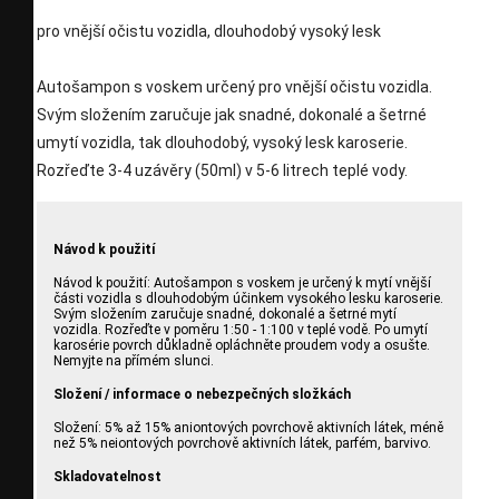
pro vnější očistu vozidla, dlouhodobý vysoký lesk
Autošampon s voskem určený pro vnější očistu vozidla.
Svým složením zaručuje jak snadné, dokonalé a šetrné
umytí vozidla, tak dlouhodobý, vysoký lesk karoserie.
Rozřeďte 3-4 uzávěry (50ml) v 5-6 litrech teplé vody.
Návod k použití
Návod k použití: Autošampon s voskem je určený k mytí vnější
části vozidla s dlouhodobým účinkem vysokého lesku karoserie.
Svým složením zaručuje snadné, dokonalé a šetrné mytí
vozidla. Rozřeďte v poměru 1:50 - 1:100 v teplé vodě. Po umytí
karosérie povrch důkladně opláchněte proudem vody a osušte.
Nemyjte na přímém slunci.
Složení / informace o nebezpečných složkách
Složení: 5% až 15% aniontových povrchově aktivních látek, méně
než 5% neiontových povrchově aktivních látek, parfém, barvivo.
Skladovatelnost