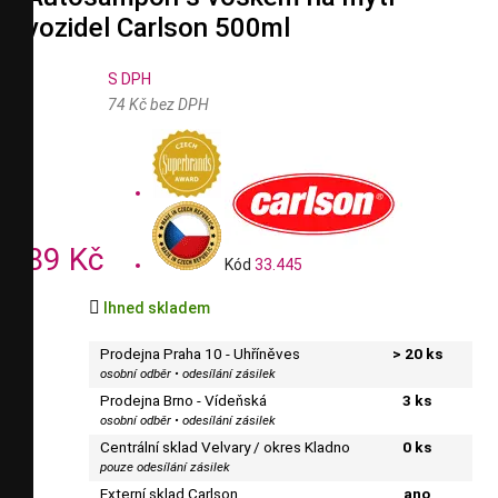
vozidel Carlson 500ml
S DPH
74 Kč bez DPH
89 Kč
Kód
33.445

Ihned skladem
Prodejna Praha 10 - Uhříněves
> 20 ks
osobní odběr • odesílání zásilek
Prodejna Brno - Vídeňská
3 ks
osobní odběr • odesílání zásilek
Centrální sklad Velvary / okres Kladno
0 ks
pouze odesílání zásilek
Externí sklad Carlson
ano