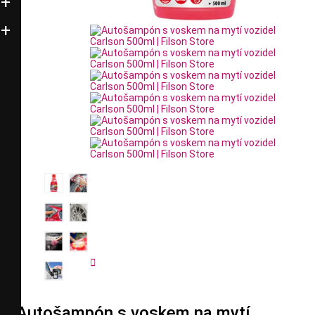


Autošampón s voskem na mytí