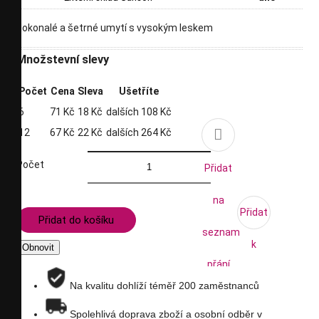
dokonalé a šetrné umytí s vysokým leskem
Množstevní slevy
Počet
Cena
Sleva
Ušetříte
6
71 Kč
18 Kč
dalších 108 Kč

12
67 Kč
22 Kč
dalších 264 Kč
Počet
Přidat
na
Přidat
Přidat do košíku
seznam
k
přání
porovnání
Na kvalitu dohlíží téměř 200 zaměstnanců
Spolehlivá doprava zboží a osobní odběr v