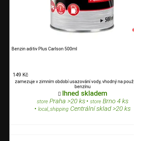
Benzin aditiv Plus Carlson 500ml
149 Kč
zamezuje v zimním období usazování vody, vhodný na použití d
benzínu
Ihned skladem

Praha >20 ks
•
Brno 4 ks
store
store
•
Centrální sklad >20 ks
local_shipping