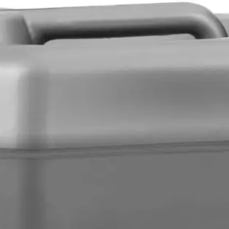
adní techniku
Plastická maziva a vazelíny
Doplňky
15W-50
15W-40
leje
15W-30
10W-30