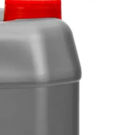
10W-40
5W-30
5W-40
0W-30
Oleje pro motocykly
0W-40
0W-20