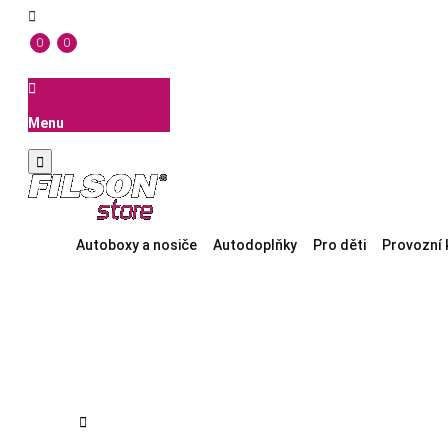

0
0

Menu

Autoboxy a nosiče
Autodoplňky
Pro děti
Provozní 
