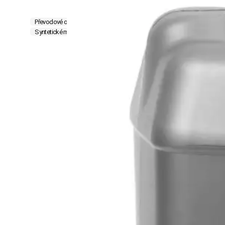
Převodové oleje
Oleje pro automatické převodovky
Oleje pro zahr
Syntetické motorové oleje
Minerální motorové oleje
Hydraulické o