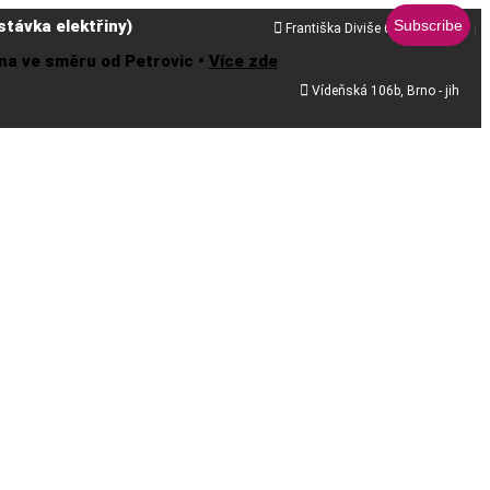
távka elektřiny)

Františka Diviše 68, Praha 10
řena ve směru od Petrovic •
Více zde

Vídeňská 106b, Brno - jih