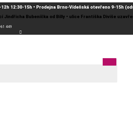
-12h 12:30-15h • Prodejna Brno-Vídeňská otevřeno 9-15h (ods
cí Jindřicha Bubeníčka od Billy • ulice Františka Diviše uzav
961 449
