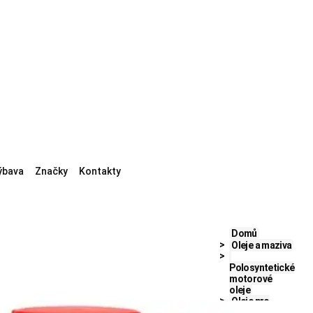
ýbava
Značky
Kontakty
Domů
Oleje a maziva
Polosyntetické
motorové
oleje
Oleje pro
nákladní vozy