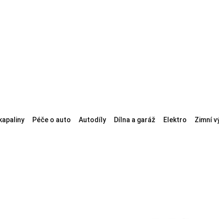
kapaliny
Péče o auto
Autodíly
Dílna a garáž
Elektro
Zimní v