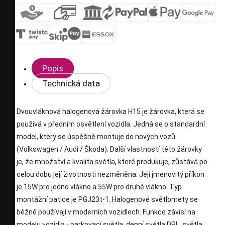
Popis
Technická data
Dvouvláknová halogenová žárovka H15 je žárovka, která se
používá v předním osvětlení vozidla. Jedná se o standardní
model, který se úspěšně montuje do nových vozů
(Volkswagen / Audi / Škoda). Další vlastností této žárovky
je, že množství a kvalita světla, které produkuje, zůstává po
celou dobu její životnosti nezměněna. Její jmenovitý příkon
je 15W pro jedno vlákno a 55W pro druhé vlákno. Typ
montážní patice je PGJ23t-1. Halogenové světlomety se
běžně používají v moderních vozidlech. Funkce závisí na
modelu vozidla - parkovací světla, denní světla DRL, světla