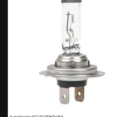
Autožárovka H7 12V 55W Px26d