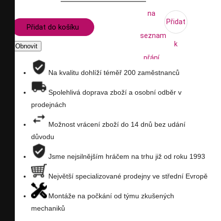
na
Přidat
Přidat do košíku
seznam
k
přání
porovnání
Na kvalitu dohlíží téměř 200 zaměstnanců
Spolehlivá doprava zboží a osobní odběr v
prodejnách
Možnost vrácení zboží do 14 dnů bez udání
důvodu
Jsme nejsilnějším hráčem na trhu již od roku 1993
Největší specializované prodejny ve střední Evropě
Montáže na počkání od týmu zkušených
mechaniků