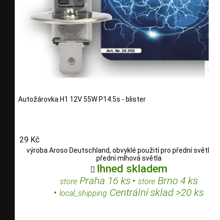
Autožárovka H1 12V 55W P14.5s - blister
29 Kč
výroba Aroso Deutschland, obvyklé použití pro přední světlom
přední mlhová světla
Ihned skladem

Praha 16 ks
•
Brno 4 ks
store
store
•
Centrální sklad >20 ks
local_shipping