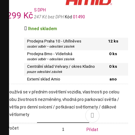
S DPH
299 Kč
247 Kč bez DPH
Kód
01490

Ihned skladem
Prodejna Praha 10 - Uhříněves
12 ks
osobní odběr • odesílání zásilek
Prodejna Brno - Vídeňská
0 ks
osobní odběr • odesílání zásilek
Centrální sklad Velvary / okres Kladno
0 ks
pouze odesílání zásilek
Externí sklad Amio
ano
používá se v předním osvětlení vozidla, vlastnosti po celou
dobu životnosti nezměněny, vhodná pro parkovací světla /
světla pro denní svícení / potkávací světlomety / dálkové

světlomety
Počet
Přidat