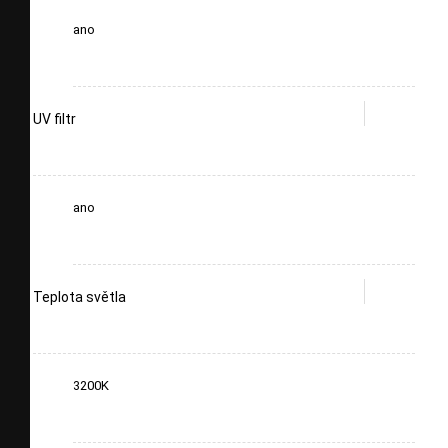
ano
UV filtr
ano
Teplota světla
3200K