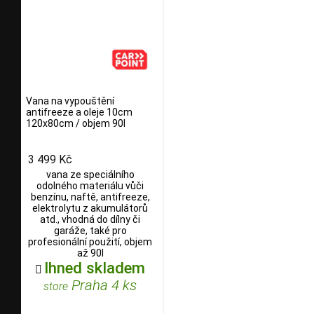
Vana na vypouštění
antifreeze a oleje 10cm
120x80cm / objem 90l
3 499 Kč
vana ze speciálního
odolného materiálu vůči
benzínu, naftě, antifreeze,
elektrolytu z akumulátorů
atd., vhodná do dílny či
garáže, také pro
profesionální použití, objem
až 90l
Ihned skladem

Praha 4 ks
store