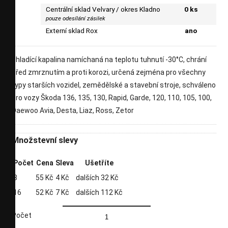
Centrální sklad Velvary / okres Kladno
0 ks
pouze odesílání zásilek
Externí sklad Rox
ano
chladící kapalina namíchaná na teplotu tuhnutí -30°C, chrání
před zmrznutím a proti korozi, určená zejména pro všechny
typy starších vozidel, zemědělské a stavební stroje, schváleno
pro vozy Škoda 136, 135, 130, Rapid, Garde, 120, 110, 105, 100,
Daewoo Avia, Desta, Liaz, Ross, Zetor
Množstevní slevy
Počet
Cena
Sleva
Ušetříte
8
55 Kč
4 Kč
dalších 32 Kč
16
52 Kč
7 Kč
dalších 112 Kč
Počet