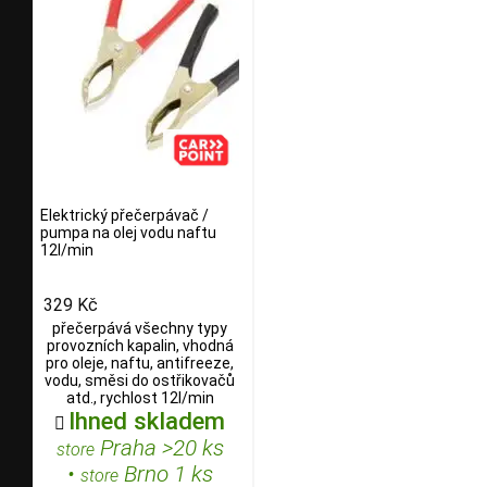
Elektrický přečerpávač /
pumpa na olej vodu naftu
12l/min
329 Kč
přečerpává všechny typy
provozních kapalin, vhodná
pro oleje, naftu, antifreeze,
vodu, směsi do ostřikovačů
atd., rychlost 12l/min
Ihned skladem

Praha >20 ks
store
•
Brno 1 ks
store