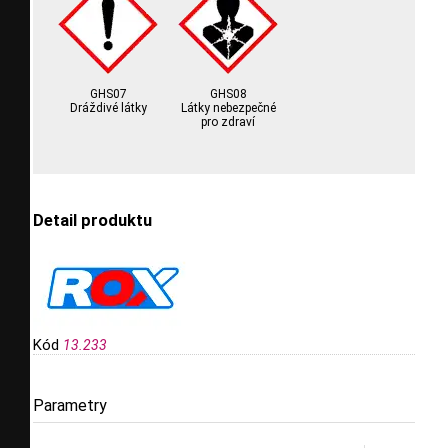
GHS07
GHS08
Dráždivé látky
Látky nebezpečné
pro zdraví
Detail produktu
Kód
13.233
Parametry