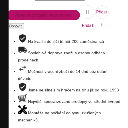

Přidat
Produkt dočasně nedostupný
k
Přidat
porovnání
na
Na kvalitu dohlíží téměř 200 zaměstnanců
seznam
Spolehlivá doprava zboží a osobní odběr v
prodejnách
přání
Možnost vrácení zboží do 14 dnů bez udání
důvodu
Jsme nejsilnějším hráčem na trhu již od roku 1993
Největší specializované prodejny ve střední Evropě
Montáže na počkání od týmu zkušených
mechaniků