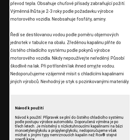
převod tepla. Obsahuje chuťové přísady zabraňující požití.
Výměnná lhůta je 2-3 roky podle požadavku výrobce
motorového vozidla. Neobsahuje fosfáty, aminy.
Ředí se destilovanou vodou podle poměru objemových
jednotek v tabulce na obalu. Zředěnou kapalinu plňte do
čistého chladícího systému podle pokynů výrobce
motorového vozidla. Nikdy nepoužívejte neředěný. Působí
škodlivě na lak. Při potřísnění lak ihned omyjte vodou.
Nedoporučujeme vzájemně mísit s chladícími kapalinami
jiných výrobců. Nevhodný je styk s pozinkovanými materiály.
Návod k použití
Návod k použití: Přípravek se plní do čistého chladicího systému
podle postupu výrobce automobilu. Doporučená výměna je po
třech letech. Je mísitelný s nízkotuhnoucími kapalinami na bázi
monoetylenglykolu a propylenglykolu, nedoporučujeme však
míchat s jinými typy nemrznoucích kapalin než Rox® stejné
specifi kace.