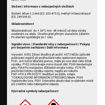
Složení / informace o nebezpečných složkách
Složení: ethan-1,2-diol (ES: 203-473-3), methyl-1H-benzotriazol
(ES: 249-596-6).
Skladovatelnost
Skladovatelnost: do + 30°C min. 48 měsíců od data výroby
uvedeném na obalu. Chraňte před přímým slunečním zářením.
Po otevření spotřebujte do 1 roku.
Signální slovo / Standardní věty o nebezpečnosti / Pokyny
pro bezpečné zacházení / Další informace
Varování. H302 Zdraví škodlivý při požití. H373 Může způsobit
poškození orgánů při prodloužené nebo opakované expozici.
P101 Je-li nutná lékařská pomoc, mějte po ruce obal nebo štítek
výrobku. P102 Uchovávejte mimo dosah dětí. P260 Nevdechujte
páry. P264 Po manipulaci důkladně omyjte vodou. P270 Při
používání tohoto výrobku nejezte, nepijte ani nekuřte.
P301+P312 PŘI POŽITÍ: Necítíte-li se dobře, volejte
TOXIKOLOGICKÉ INFORMAČNÍ STŘEDISKO/lékaře. P330
Vypláchněte ústa. P501 Odstraňte obsah/obal ve sběrném místě
pro zvláštní nebo nebezpečné odpady.
Výstražné symboly nebezpečnosti