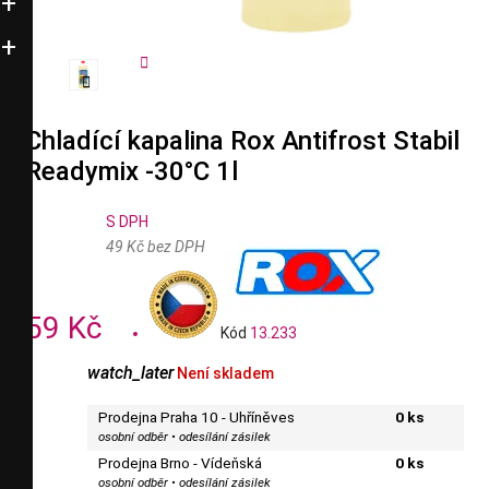


Chladící kapalina Rox Antifrost Stabil
Readymix -30°C 1l
S DPH
49 Kč bez DPH
59 Kč
Kód
13.233
watch_later
Není skladem
Prodejna Praha 10 - Uhříněves
0 ks
osobní odběr • odesílání zásilek
Prodejna Brno - Vídeňská
0 ks
osobní odběr • odesílání zásilek