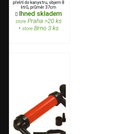
přelití do kanystru, objem 8
litrů, průměr 37cm
Ihned skladem

Praha >20 ks
store
•
Brno 3 ks
store